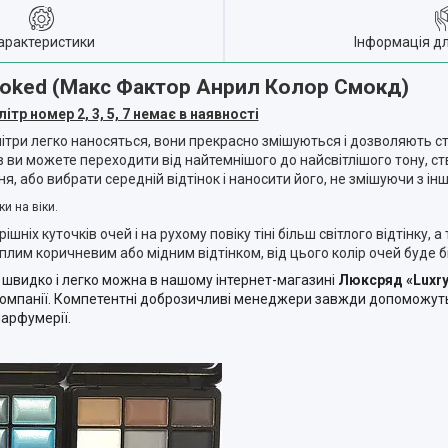
арактеристики
Інформація д
 Smoked (Макс Фактор Анрил Колор Смокд)
ітр номер 2, 3, 5, 7 немає в наявності
алітри легко наносяться, вони прекрасно змішуються і дозволяють ст
ів ви можете переходити від найтемнішого до найсвітлішого тону, 
, або вибрати середній відтінок і наносити його, не змішуючи з ін
и на віки.
рішніх куточків очей і на рухому повіку тіні більш світлого відтінку, а
еплим коричневим або мідним відтінком, від цього колір очей буде 
швидко і легко можна в нашому інтернет-магазині
Люксряд «Luxr
компанії. Компетентні доброзичливі менеджери завжди допоможуть
парфумерії.