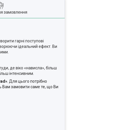
ля замовлення
ворити гарні поступові
створюючи ідеальний ефект. Ви
шими.
 туди, де віко «нависла», більш
більш інтенсивним.
yad»
. Для цього потрібно
 Вам замовити саме те, що Ви