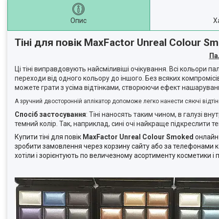
Опис
Х
Тіні для повік MaxFactor Unreal Colour
Пал
Ці тіні виправдовують найсміливіші очікування. Всі кольори п
переходи від одного кольору до іншого. Без всяких компроміс
можете грати з усіма відтінками, створюючи ефект нашарування
А зручний двосторонній аплікатор допоможе легко нанести сяючі відтінк
Спосіб застосування
: Тіні наносять таким чином, в галузі внут
темний колір. Так, наприклад, сині очі найкраще підкреслити т
Купити тіні для повік
MaxFactor Unreal Colour Smoked
онлайн 
зробити замовлення через корзину сайту або за телефонами 
хотіли і зорієнтують по величезному асортименту косметики і 