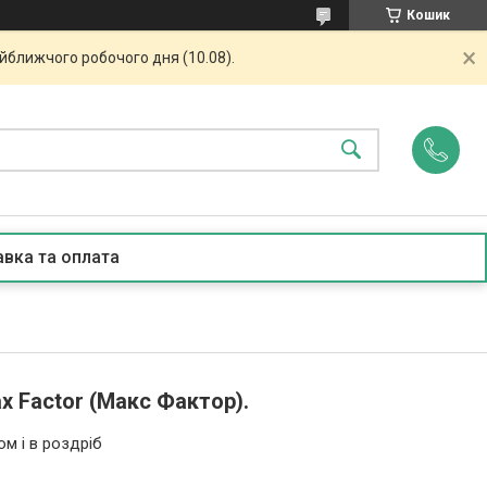
Кошик
айближчого робочого дня (10.08).
вка та оплата
ax Factor (Макс Фактор).
ом і в роздріб