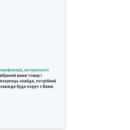
парфумерії
,
натуральної
ибраний вами товар і
 покупець знайде, потрібний
 завжди буде поруч з Вами.