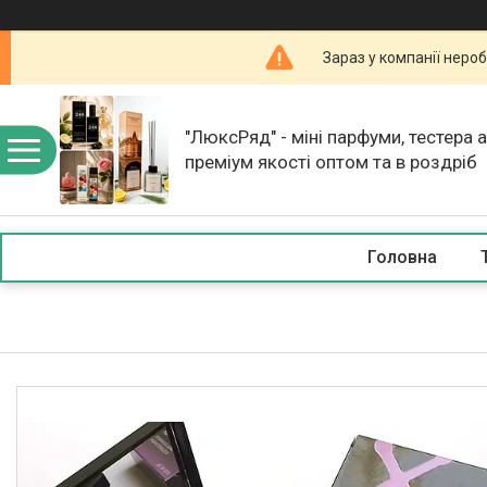
Зараз у компанії неро
"ЛюксРяд" - міні парфуми, тестера 
преміум якості оптом та в роздріб
Головна