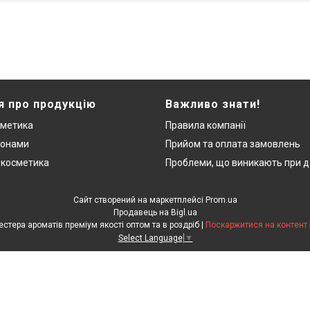
я про продукцію
Важливо знати!
сметика
Правила компанії
монами
Прийом та оплата замовлень
 косметика
Проблеми, що виникають при д
Сайт створений на маркетплейсі
Prom.ua
Продавець на Bigl.ua
"ЛюксРяд" - міні парфуми, тестера ароматів преміум якості оптом та в роздріб |
Поскаржитися на контент
Select Language
▼