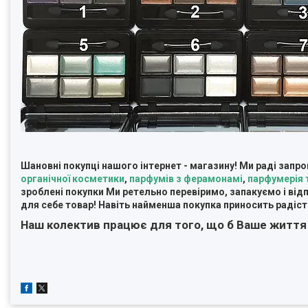
Шановні покупці нашого інтернет - магазину! Ми раді зап
органічної косметики
,
парфумів з ферамонамі
,
парфумерія 
зроблені покупки Ми ретельно перевіримо, запакуємо і відпр
для себе товар! Навіть найменша покупка приносить радість
Наш колектив працює для того, що б Ваше життя