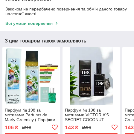
Законом не передбачено повернення та обмін даного товару
належної якості
Всі умови повернення
З цим товаром також замовляють
Парфум № 198 за
Парфум № 198 за
Пар
мотивами Parfums de
мотивами VICTORIA'S
моти
Marly Greenley ( Парфюм
SECRET COCONUT
Crus
де Марлі Грінлей ) 40 МЛ
PASSION (Вікторія Сікрет
Краш
106
143
143
₴
₴
134 ₴
159 ₴
ОПТ
Коконат Пешн) 65 мл