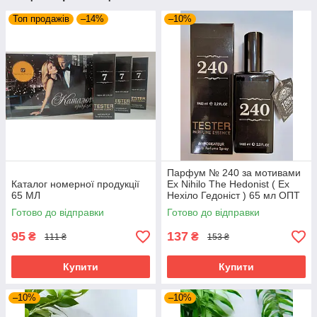
Топ продажів
–14%
–10%
Парфум № 240 за мотивами
Каталог номерної продукції
Ex Nihilo The Hedonist ( Ех
65 МЛ
Нехіло Гедоніст ) 65 мл ОПТ
Готово до відправки
Готово до відправки
95
137
₴
₴
111 ₴
153 ₴
Купити
Купити
–10%
–10%