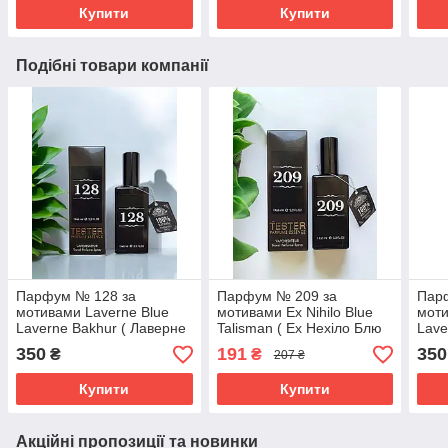
Купити
Купити
Подібні товари компанії
Парфум № 128 за
Парфум № 209 за
Пар
мотивами Laverne Blue
мотивами Ex Nihilo Blue
моти
Laverne Bakhur ( Лаверне
Talisman ( Ех Нехіло Блю
Lave
Блю Лаверне Бакхур ) 65
ТалІсман ) 65 мл
Лаве
350
191
350
₴
₴
207 ₴
мл
Купити
Купити
Акційні пропозиції та новинки