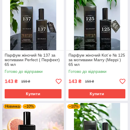
Парфум жіночий № 137 за
Парфум жіночий Kot`e № 125
мотивами Perfect ( Перфект)
за мотивами Marry (Меррі )
65 мл
65 мл
Готово до відправки
Готово до відправки
143
143
₴
₴
159 ₴
159 ₴
Купити
Купити
Новинка
–10%
–10%