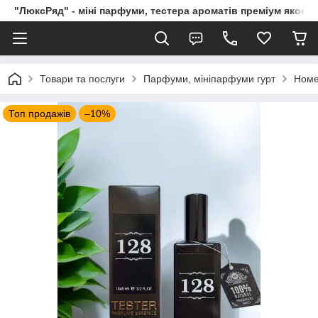
"ЛюксРяд" - міні парфуми, тестера ароматів преміум якості
Товари та послуги
Парфуми, мініпарфуми гурт
Номе
Топ продажів
–10%