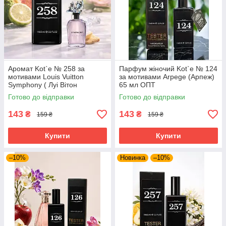
Аромат Kot`e № 258 за
Парфум жіночий Kot`e № 124
мотивами Louis Vuitton
за мотивами Arpege (Арпеж)
Symphony ( Луі Вітон
65 мл ОПТ
Симфонія) 65 мл
Готово до відправки
Готово до відправки
143
143
₴
₴
159 ₴
159 ₴
Купити
Купити
–10%
Новинка
–10%