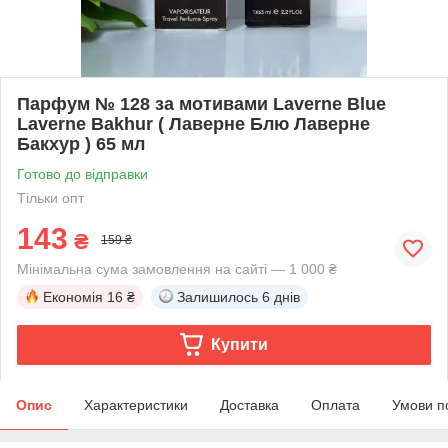
Парфум № 128 за мотивами Laverne Blue
Laverne Bakhur ( Лаверне Блю Лаверне
Бакхур ) 65 мл
Готово до відправки
Тільки опт
143
₴
159 ₴
Мінімальна сума замовлення на сайті — 1 000 ₴
Економія
16 ₴
Залишилось
6 днів
Купити
Опис
Характеристики
Доставка
Оплата
Умови п