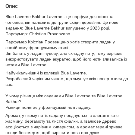
Опис
Blue Laverne Bakhur Laverne - це парфум для жінок та
чоловіків, він належить до групи східні дерев'яні. Це нове
видання: Blue Laverne Bakhur випущено у 2023 році.
Парфумер: Christian Provenzano.
Парфумер Крістіан Провенцано хотів створити ладан у
спокійному французькому стилі.
Він бачить у ладані чудову, але складну ноту, тому вирішив
використовувати ладан акуратно, щоб його ноти зливались із
нотами Blue Laverne.
Найунікальніший із колекції Blue Laverne.
Розроблений чарівним чином, що змушує всіх повертатися до
вас.
У чому різниця між ладанами Blue Laverne та Blue Laverne
Bakhur?
Різниця полягає у французькій ноті ладану.
Аромат, у якому потік ладану поєднується з елегантністю
жасмину, бергамоту та листя фіалки, а гваякове дерево
асоціюється з чарівним кипарисом, а аромат герані зриває
плоди безсмертя, щоб вирішити нова ера дуже