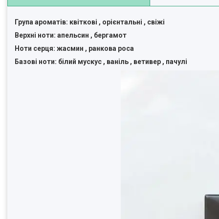
Група ароматів: квіткові , орієнтальні , свіжі
Верхні ноти: апельсин , бергамот
Ноти серця: жасмин , ранкова роса
Базові ноти: білий мускус , ваніль , ветивер , пачулі