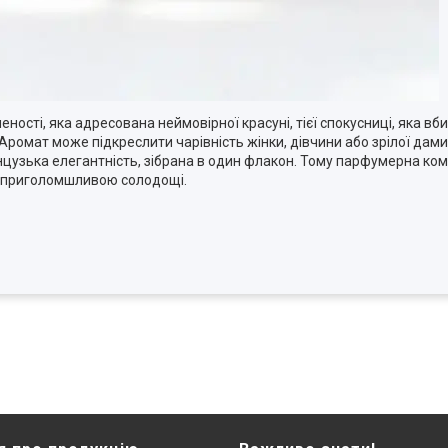
еності, яка адресована неймовірної красуні, тієї спокусниці, яка в
ромат може підкреслити чарівність жінки, дівчини або зрілої дами,
нцузька елегантність, зібрана в один флакон. Тому парфумерна ком
 і приголомшливою солодощі.