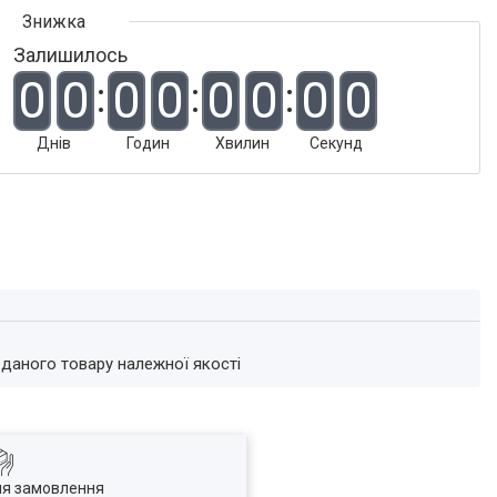
Залишилось
0
0
0
0
0
0
0
0
Днів
Годин
Хвилин
Секунд
 даного товару належної якості
ля замовлення