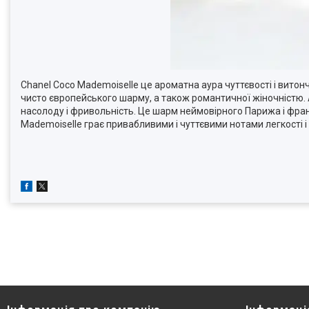
Chanel Coco Mademoiselle це ароматна аура чуттєвості і витонч
чисто європейського шарму, а також романтичної жіночністю. А
насолоду і фривольність. Це шарм неймовірного Парижа і фра
Mademoiselle грає привабливими і чуттєвими нотами легкості