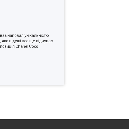
биває наповал унікальністю
 яка в душі все ще відчуває
позиція Chanel Coco