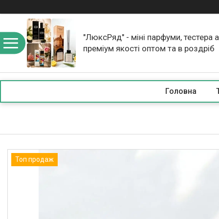
"ЛюксРяд" - міні парфуми, тестера 
преміум якості оптом та в роздріб
Головна
Топ продаж