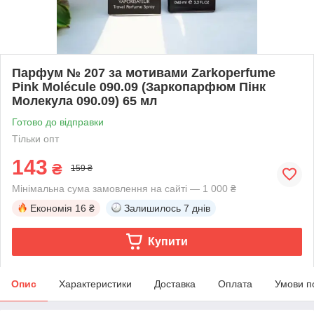
Парфум № 207 за мотивами Zarkoperfume
Pink Molécule 090.09 (Заркопарфюм Пінк
Молекула 090.09) 65 мл
Готово до відправки
Тільки опт
143
₴
159 ₴
Мінімальна сума замовлення на сайті — 1 000 ₴
Економія
16 ₴
Залишилось
7 днів
Купити
Опис
Характеристики
Доставка
Оплата
Умови п