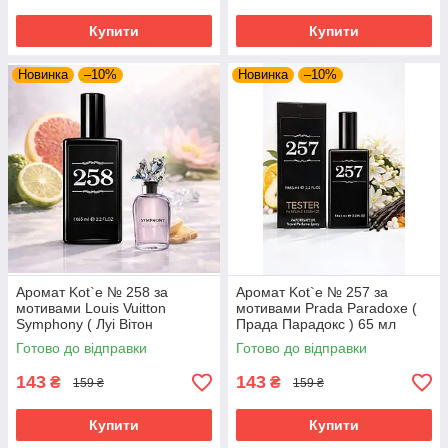
Купити
Купити
Новинка
–10%
Новинка
–10%
Аромат Kot`e № 258 за
Аромат Kot`e № 257 за
мотивами Louis Vuitton
мотивами Prada Paradoxe (
Symphony ( Луі Вітон
Прада Парадокс ) 65 мл
Симфонія) 65 мл
Готово до відправки
Готово до відправки
143
143
₴
₴
159 ₴
159 ₴
Купити
Купити