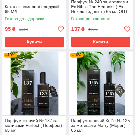
Парфум № 240 за мотивами
Каталог номерної продукції
Ex Nihilo The Hedonist ( Ех
65 МЛ
Нехіло Гедоніст ) 65 мл ОПТ
Готово до відправки
Готово до відправки
95
137
₴
₴
111 ₴
153 ₴
Купити
Купити
–10%
–10%
Парфум жіночий № 137 за
Парфум жіночий Kot`e № 125
мотивами Perfect ( Перфект)
за мотивами Marry (Меррі )
65 мл
65 мл