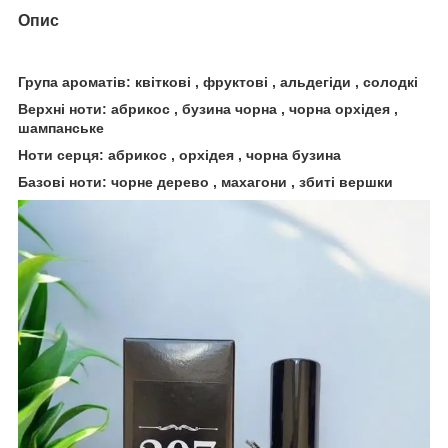
Опис
Група ароматів: квіткові , фруктові , альдегіди , солодкі
Верхні ноти: абрикос , бузина чорна , чорна орхідея ,
шампанське
Ноти серця: абрикос , орхідея , чорна бузина
Базові ноти: чорне дерево , махагони , збиті вершки