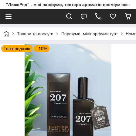
"ЛюксРяд" - міні парфуми, тестера ароматів преміум якості
Товари та послуги
Парфуми, мініпарфуми гурт
Номе
Топ продажів
–10%