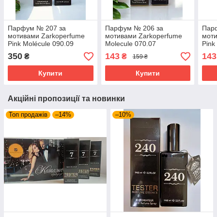
Парфум № 207 за
Парфум № 206 за
Пар
мотивами Zarkoperfume
мотивами Zarkoperfume
моти
Pink Molécule 090.09
Molecule 070.07
Pink
(Заркопарфюм Пінк
(Заркопарфюм Пурпл
Вікт
350
143
143
₴
₴
159 ₴
Молекула 090.09) 65 мл
Молекула 070.07) 65 мл
Козі
Купити
Купити
Акційні пропозиції та новинки
Топ продажів
–14%
–10%