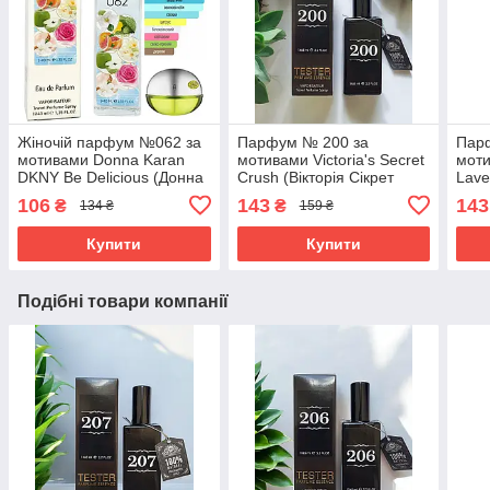
Жіночій парфум №062 за
Парфум № 200 за
Пар
мотивами Donna Karan
мотивами Victoria's Secret
моти
DKNY Be Delicious (Донна
Crush (Вікторія Сікрет
Lave
Каран Би Делишес) 40 мл
Краш) 65 мл
Блю 
106
143
143
₴
₴
134 ₴
159 ₴
мл
Купити
Купити
Подібні товари компанії