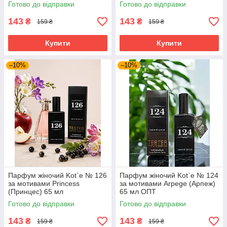
Готово до відправки
Готово до відправки
143
143
₴
₴
159 ₴
159 ₴
Купити
Купити
–10%
–10%
Парфум жіночий Kot`e № 126
Парфум жіночий Kot`e № 124
за мотивами Princess
за мотивами Arpege (Арпеж)
(Принцес) 65 мл
65 мл ОПТ
Готово до відправки
Готово до відправки
143
143
₴
₴
159 ₴
159 ₴