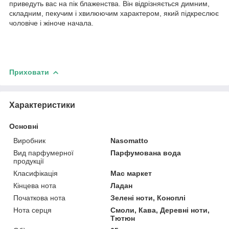
приведуть вас на пік блаженства. Він відрізняється димним,
складним, пекучим і хвилюючим характером, який підкреслює
чоловіче і жіноче начала.
Приховати
Характеристики
Основні
Виробник
Nasomatto
Вид парфумерної
Парфумована вода
продукції
Класифікація
Мас маркет
Кінцева нота
Ладан
Початкова нота
Зелені ноти, Коноплі
Нота серця
Смоли, Кава, Деревні ноти,
Тютюн