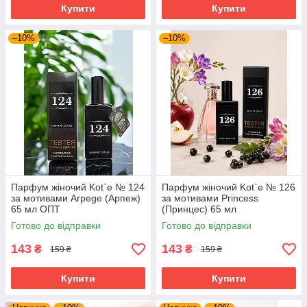
Купити
Купити
–10%
–10%
Парфум жіночий Kot`e № 124
Парфум жіночий Kot`e № 126
за мотивами Arpege (Арпеж)
за мотивами Princess
65 мл ОПТ
(Принцес) 65 мл
Готово до відправки
Готово до відправки
143
143
₴
₴
159 ₴
159 ₴
Купити
Купити