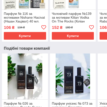
Парфум № 116 за
Чоловічий парфум №139
Чол
мотивами Nishane Hacivat
за мотивам Kilian Vodka
за м
(Нішан Хаціват) 40 мл.
On The Rocks (Кіліан
Raba
ОПТ
Водка Он Зе Рокс) 40 мл.
Раба
106
152
106
₴
₴
134 ₴
180 ₴
ОПТ
ОПТ
Купити
Купити
Подібні товари компанії
Парфум № 026 за
Парфум унісекс № 073 за
Уніс