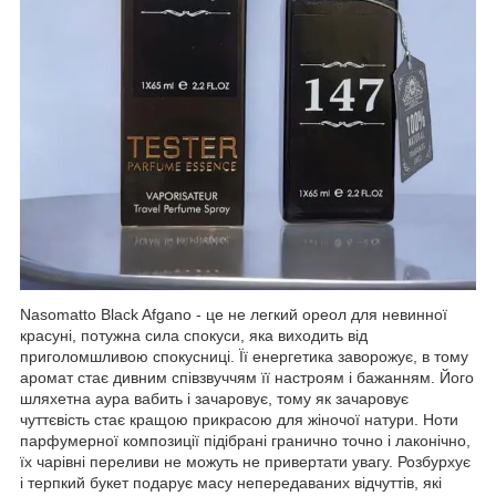
Nasomatto Black Afgano - це не легкий ореол для невинної
красуні, потужна сила спокуси, яка виходить від
приголомшливою спокусниці. Її енергетика заворожує, в тому
аромат стає дивним співзвуччям її настроям і бажанням. Його
шляхетна аура вабить і зачаровує, тому як зачаровує
чуттєвість стає кращою прикрасою для жіночої натури. Ноти
парфумерної композиції підібрані гранично точно і лаконічно,
їх чарівні переливи не можуть не привертати увагу. Розбурхує
і терпкий букет подарує масу непередаваних відчуттів, які