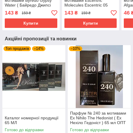
мотивами Byredo Gypsy
мотивами Escentric
моти
Water ( Байредо Джипсі
Molecules Escentric 05
Afga
Воте ) 65 МЛ
(Ексцентрик молекула
Афга
143
143
46
₴
₴
159 ₴
159 ₴
Ексцентрик 05) 65 мл
Купити
Купити
Акційні пропозиції та новинки
Топ продажів
–14%
–10%
Парфум № 240 за мотивами
Каталог номерної продукції
Ex Nihilo The Hedonist ( Ех
65 МЛ
Нехіло Гедоніст ) 65 мл ОПТ
Готово до відправки
Готово до відправки