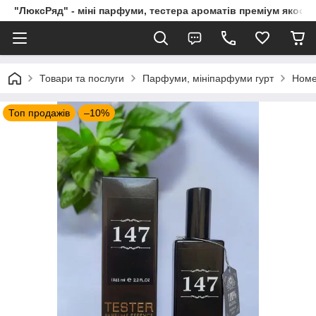
"ЛюксРяд" - міні парфуми, тестера ароматів преміум якості
Товари та послуги
Парфуми, мініпарфуми гурт
Номе
Топ продажів
–10%