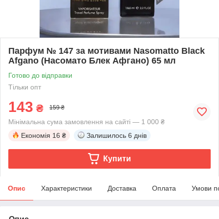
Парфум № 147 за мотивами Nasomatto Black
Afgano (Насомато Блек Афгано) 65 мл
Готово до відправки
Тільки опт
143
₴
159 ₴
Мінімальна сума замовлення на сайті — 1 000 ₴
Економія
16 ₴
Залишилось
6 днів
Купити
Опис
Характеристики
Доставка
Оплата
Умови п