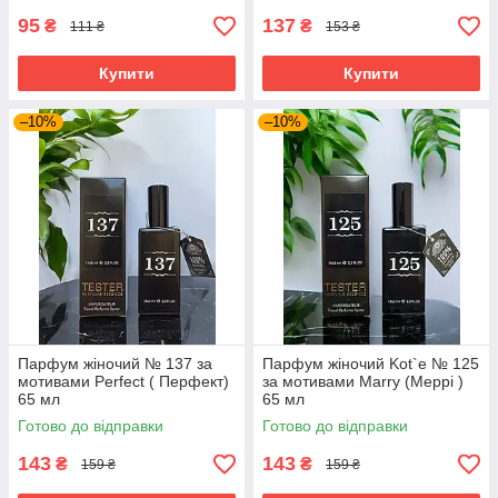
95
137
₴
₴
111 ₴
153 ₴
Купити
Купити
–10%
–10%
Парфум жіночий № 137 за
Парфум жіночий Kot`e № 125
мотивами Perfect ( Перфект)
за мотивами Marry (Меррі )
65 мл
65 мл
Готово до відправки
Готово до відправки
143
143
₴
₴
159 ₴
159 ₴