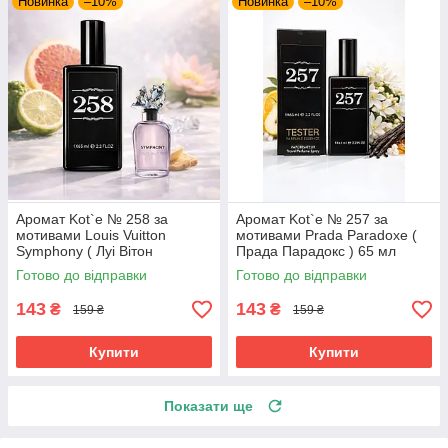
Новинка
–10%
Новинка
–10%
Аромат Kot`e № 258 за
Аромат Kot`e № 257 за
мотивами Louis Vuitton
мотивами Prada Paradoxe (
Symphony ( Луі Вітон
Прада Парадокс ) 65 мл
Симфонія) 65 мл
Готово до відправки
Готово до відправки
143
143
₴
₴
159 ₴
159 ₴
Купити
Купити
Показати ще