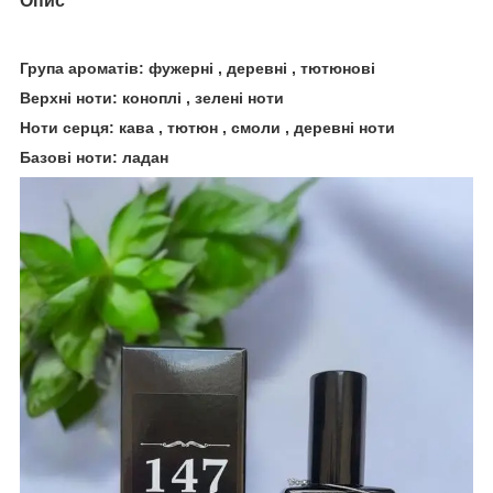
Опис
Група ароматів: фужерні , деревні , тютюнові
Верхні ноти: коноплі , зелені ноти
Ноти серця: кава , тютюн , смоли , деревні ноти
Базові ноти: ладан