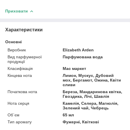
Приховати
Характеристики
Основні
Виробник
Elizabeth Arden
Вид парфумерної
Парфумована вода
продукції
Класифікація
Мас маркет
Кінцева нота
Лимон, Мускус, Дубовий
мох, Бергамот, Ожина, Квіти
сливи
Початкова нота
Береза, Мандаринова квітка,
Гвоздика, Лічі, Шавлія
Нота серця
Камелія, Селера, Магнолія,
Зелений чай, Чебрець
Об`єм
65 мл
Тип аромату
Фужерні, Квіткові