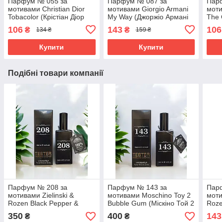
Парфум № 055 за
Парфум № 087 за
Пар
мотивами Christian Dior
мотивами Giorgio Armani
мот
Tobacolor (Крістіан Діор
My Way (Джоржіо Армані
The 
Тобаколор) 40 мл. ОПТ
Май Вей) 65 мл
Габа
106
143
106
₴
₴
134 ₴
159 ₴
ОПТ
Купити
Купити
Подібні товари компанії
Парфум № 208 за
Парфум № 143 за
Пар
мотивами Zielinski &
мотивами Moschino Toy 2
моти
Rozen Black Pepper &
Bubble Gum (Міскіно Той 2
Roze
Amber, Neroli (Зелінскі та
Бабл Гам) 65 мл
Ambe
350
400
143
₴
₴
Розен Блек Пеппер,
Розе