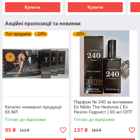
Амбер, Неролі) 65 мл
Амбе
Купити
Купити
Акційні пропозиції та новинки
Топ продажів
–14%
–10%
Парфум № 240 за мотивами
Каталог номерної продукції
Ex Nihilo The Hedonist ( Ех
65 МЛ
Нехіло Гедоніст ) 65 мл ОПТ
Готово до відправки
Готово до відправки
95
137
₴
₴
111 ₴
153 ₴