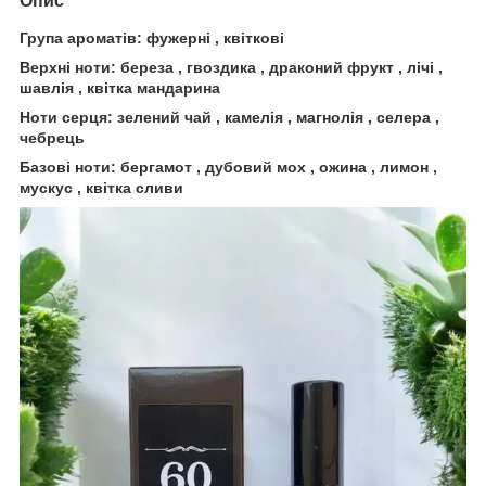
Опис
Група ароматів: фужерні , квіткові
Верхні ноти: береза , гвоздика , драконий фрукт , лічі ,
шавлія , квітка мандарина
Ноти серця: зелений чай , камелія , магнолія , селера ,
чебрець
Базові ноти: бергамот , дубовий мох , ожина , лимон ,
мускус , квітка сливи