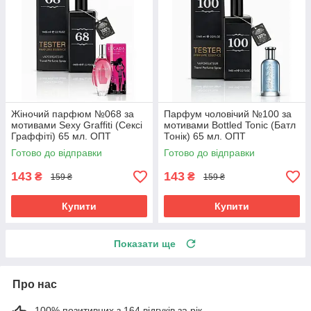
Жіночий парфюм №068 за
Парфум чоловічий №100 за
мотивами Sexy Graffiti (Сексі
мотивами Bottled Tonic (Батл
Граффіті) 65 мл. ОПТ
Тонік) 65 мл. ОПТ
Готово до відправки
Готово до відправки
143
143
₴
₴
159 ₴
159 ₴
Купити
Купити
Показати ще
Про нас
100% позитивних з 164 відгуків за рік