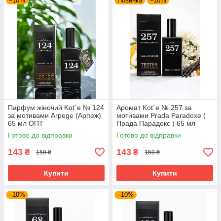
–10%
Новинка
–10%
Парфум жіночий Kot`e № 124
Аромат Kot`e № 257 за
за мотивами Arpege (Арпеж)
мотивами Prada Paradoxe (
65 мл ОПТ
Прада Парадокс ) 65 мл
Готово до відправки
Готово до відправки
143
143
₴
₴
159 ₴
159 ₴
Купити
Купити
–10%
–10%