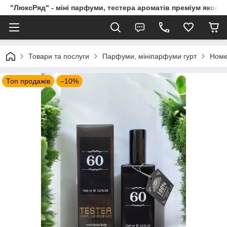
"ЛюксРяд" - міні парфуми, тестера ароматів преміум якості
Товари та послуги
Парфуми, мініпарфуми гурт
Номе
Топ продажів
–10%