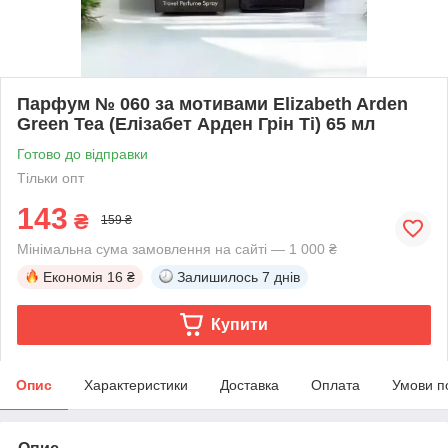
Парфум № 060 за мотивами Elizabeth Arden
Green Tea (Елізабет Арден Грін Ті) 65 мл
Готово до відправки
Тільки опт
143
₴
159 ₴
Мінімальна сума замовлення на сайті — 1 000 ₴
Економія
16 ₴
Залишилось
7 днів
Купити
Опис
Характеристики
Доставка
Оплата
Умови п