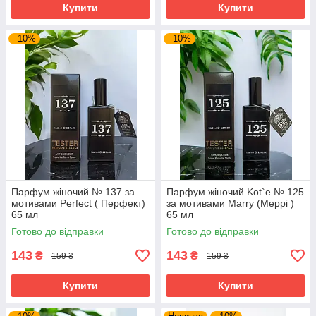
Купити
Купити
–10%
–10%
Парфум жіночий № 137 за
Парфум жіночий Kot`e № 125
мотивами Perfect ( Перфект)
за мотивами Marry (Меррі )
65 мл
65 мл
Готово до відправки
Готово до відправки
143
143
₴
₴
159 ₴
159 ₴
Купити
Купити