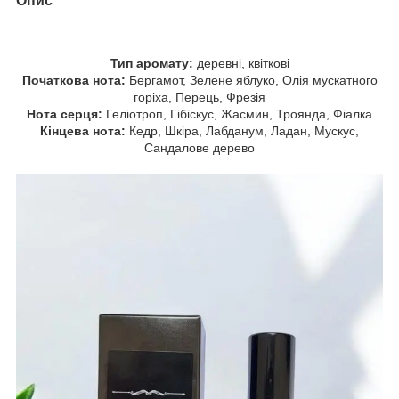
Опис
Тип аромату:
деревні, квіткові
Початкова нота:
Бергамот, Зелене яблуко, Олія мускатного
горіха, Перець, Фрезія
Нота серця:
Геліотроп, Гібіскус, Жасмин, Троянда, Фіалка
Кінцева нота:
Кедр, Шкіра, Лабданум, Ладан, Мускус,
Сандалове дерево