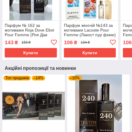
Парфум № 162 за
Парфум жіночій №143 за
Пар
мотивами Roja Dove Elixir
мотивами Lacoste Pour
моти
Pour Femme (Роя Дав
Femme (Лакост пур феме)
Femm
Еліксір Пур Фемм) 65 мл.
40 мл ОПТ
мл 
143
106
106
₴
₴
159 ₴
134 ₴
Купити
Купити
Акційні пропозиції та новинки
Топ продажів
–14%
–10%