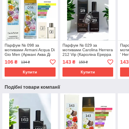
Парфум № 098 за
Парфум № 029 за
Пар
мотивами Armani Acqua Di
мотивами Carolina Herrera
моти
Gio Men (Армані Аква Ді
212 Vip (Кароліна Ерерра
' He
Джіо Мен) 40 мл ОПТ
212 Віп) 65 мл
Де Г
106
143
143
₴
₴
134 ₴
159 ₴
Купити
Купити
Подібні товари компанії