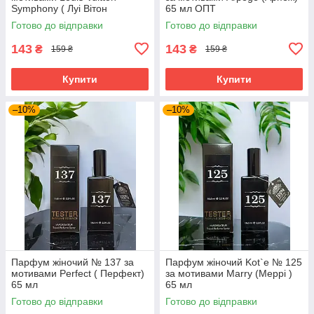
Symphony ( Луі Вітон
65 мл ОПТ
Симфонія) 65 мл
Готово до відправки
Готово до відправки
143
143
₴
₴
159 ₴
159 ₴
Купити
Купити
–10%
–10%
Парфум жіночий № 137 за
Парфум жіночий Kot`e № 125
мотивами Perfect ( Перфект)
за мотивами Marry (Меррі )
65 мл
65 мл
Готово до відправки
Готово до відправки