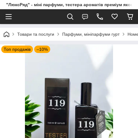
"ЛюксРяд" - міні парфуми, тестера ароматів преміум якості
Товари та послуги
Парфуми, мініпарфуми гурт
Номе
Топ продажів
–10%