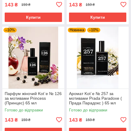
143
143
₴
₴
159 ₴
159 ₴
Купити
Купити
–10%
Новинка
–10%
Парфум жіночий Kot`e № 126
Аромат Kot`e № 257 за
за мотивами Princess
мотивами Prada Paradoxe (
(Принцес) 65 мл
Прада Парадокс ) 65 мл
Готово до відправки
Готово до відправки
143
143
₴
₴
159 ₴
159 ₴