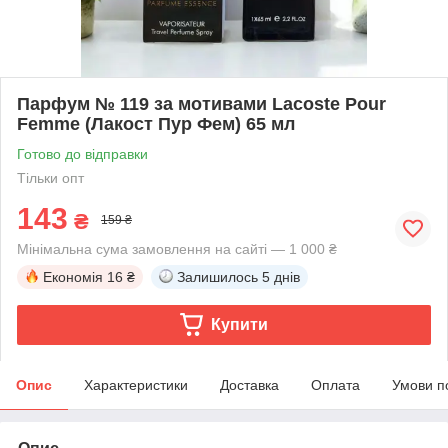
Парфум № 119 за мотивами Lacoste Pour
Femme (Лакост Пур Фем) 65 мл
Готово до відправки
Тільки опт
143
₴
159 ₴
Мінімальна сума замовлення на сайті — 1 000 ₴
Економія
16 ₴
Залишилось
5 днів
Купити
Опис
Характеристики
Доставка
Оплата
Умови п