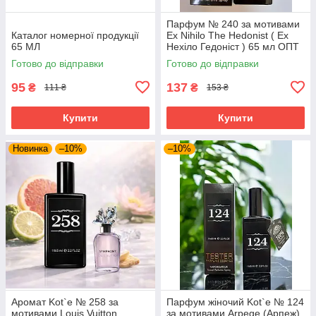
Парфум № 240 за мотивами
Каталог номерної продукції
Ex Nihilo The Hedonist ( Ех
65 МЛ
Нехіло Гедоніст ) 65 мл ОПТ
Готово до відправки
Готово до відправки
95
137
₴
₴
111 ₴
153 ₴
Купити
Купити
Новинка
–10%
–10%
Аромат Kot`e № 258 за
Парфум жіночий Kot`e № 124
мотивами Louis Vuitton
за мотивами Arpege (Арпеж)