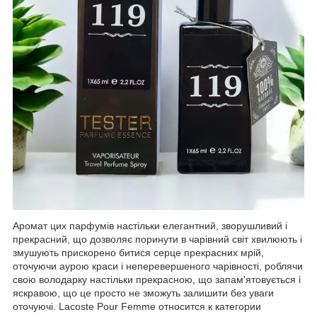
Аромат цих парфумів настільки елегантний, зворушливий і
прекрасний, що дозволяє поринути в чарівний світ хвилюють і
змушують прискорено битися серце прекрасних мрій,
оточуючи аурою краси і неперевершеного чарівності, роблячи
свою володарку настільки прекрасною, що запам'ятовується і
яскравою, що це просто не зможуть залишити без уваги
оточуючі. Lacoste Pour Femme относится к категории