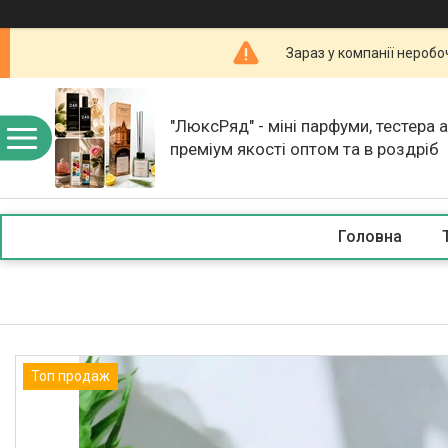
Зараз у компанії неробо
"ЛюксРяд" - міні парфуми, тестера 
преміум якості оптом та в роздріб
Головна
Топ продаж