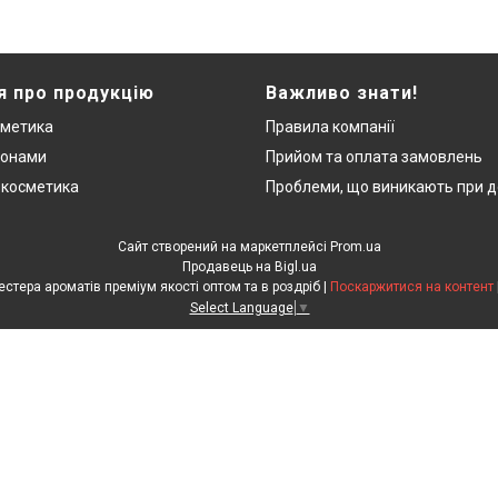
я про продукцію
Важливо знати!
сметика
Правила компанії
монами
Прийом та оплата замовлень
 косметика
Проблеми, що виникають при д
Сайт створений на маркетплейсі
Prom.ua
Продавець на Bigl.ua
"ЛюксРяд" - міні парфуми, тестера ароматів преміум якості оптом та в роздріб |
Поскаржитися на контент
Select Language
▼