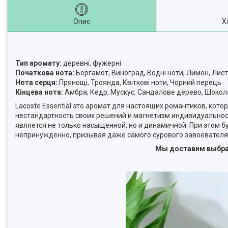
Опис
Х
Тип аромату:
деревні, фужерні
Початкова нота:
Бергамот, Виноград, Водні ноти, Лимон, Лис
Нота серця:
Прянощі, Троянда, Квіткові ноти, Чорний перець
Кінцева нота:
Амбра, Кедр, Мускус, Сандалове дерево, Шоко
Lacoste Essential это аромат для настоящих романтиков, кот
нестандартность своих решений и магнетизм индивидуальнос
является не только насыщенной, но и динамичной. При этом бу
непринужденно, призывая даже самого сурового завоевателя
Мы доставим выбран