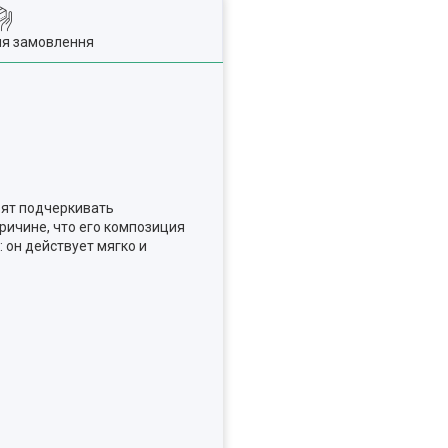
ля замовлення
бят подчеркивать
ичине, что его композиция
: он действует мягко и