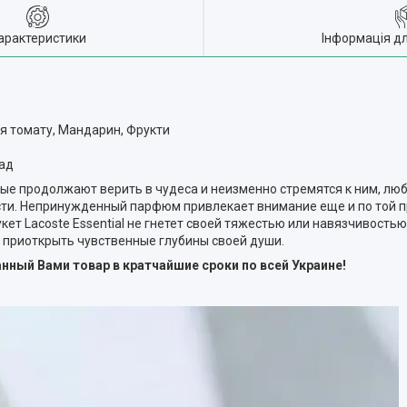
арактеристики
Інформація д
тя томату, Мандарин, Фрукти
лад
орые продолжают верить в чудеса и неизменно стремятся к ним, лю
ти. Непринужденный парфюм привлекает внимание еще и по той пр
кет Lacoste Essential не гнетет своей тяжестью или навязчивостью
 приоткрыть чувственные глубины своей души.
ный Вами товар в кратчайшие сроки по всей Украине!