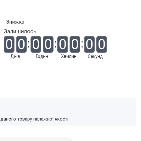
Залишилось
0
0
0
0
0
0
0
0
Днів
Годин
Хвилин
Секунд
 даного товару належної якості