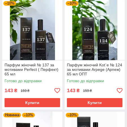
–10%
–10%
Парфум жіночий № 137 за
Парфум жіночий Kot`e № 124
мотивами Perfect ( Перфект)
за мотивами Arpege (Арпеж)
65 мл
65 мл ОПТ
Готово до відправки
Готово до відправки
143
143
₴
₴
159 ₴
159 ₴
Купити
Купити
Новинка
–10%
–10%