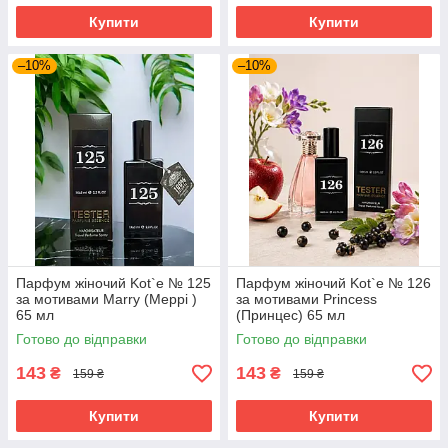
Купити
Купити
–10%
–10%
Парфум жіночий Kot`e № 125
Парфум жіночий Kot`e № 126
за мотивами Marry (Меррі )
за мотивами Princess
65 мл
(Принцес) 65 мл
Готово до відправки
Готово до відправки
143
143
₴
₴
159 ₴
159 ₴
Купити
Купити