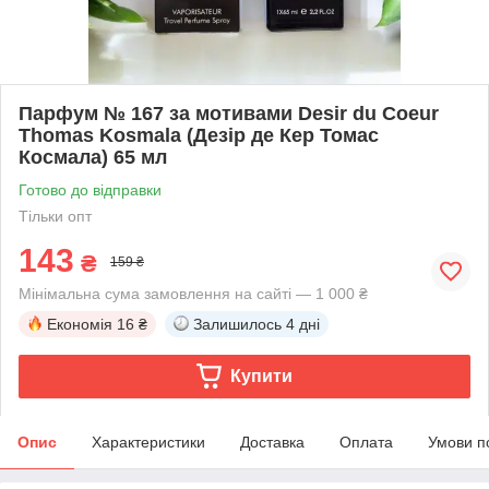
Парфум № 167 за мотивами Desir du Coeur
Thomas Kosmala (Дезір де Кер Томас
Космала) 65 мл
Готово до відправки
Тільки опт
143
₴
159 ₴
Мінімальна сума замовлення на сайті — 1 000 ₴
Економія
16 ₴
Залишилось
4 дні
Купити
Опис
Характеристики
Доставка
Оплата
Умови п