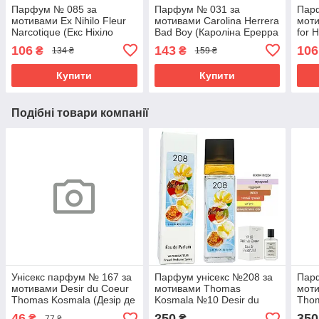
Парфум № 085 за
Парфум № 031 за
Пар
мотивами Ex Nihilo Fleur
мотивами Carolina Herrera
моти
Narcotique (Екс Ніхіло
Bad Boy (Кароліна Ерерра
for 
Флер Наркотик) 40 мл
Бед Бой) 65 мл
Фо Х
106
143
106
₴
₴
134 ₴
159 ₴
ОПТ
Купити
Купити
Подібні товари компанії
Унісекс парфум № 167 за
Парфум унісекс №208 за
Пар
мотивами Desir du Coeur
мотивами Thomas
моти
Thomas Kosmala (Дезір де
Kosmala №10 Desir du
Thom
Кер Томас Космала) 12
Coeur (Дезір де Кер Томас
Кер 
46
250
350
₴
₴
77 ₴