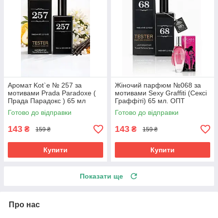
Аромат Kot`e № 257 за
Жіночий парфюм №068 за
мотивами Prada Paradoxe (
мотивами Sexy Graffiti (Сексі
Прада Парадокс ) 65 мл
Граффіті) 65 мл. ОПТ
Готово до відправки
Готово до відправки
143
143
₴
₴
159 ₴
159 ₴
Купити
Купити
Показати ще
Про нас