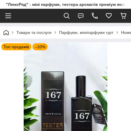
"ЛюксРяд" - міні парфуми, тестера ароматів преміум якості
Товари та послуги
Парфуми, мініпарфуми гурт
Номе
Топ продажів
–10%