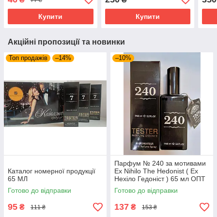
мл. ОПТ
Космала) 40 мл.
мл
Купити
Купити
Акційні пропозиції та новинки
Топ продажів
–14%
–10%
Парфум № 240 за мотивами
Каталог номерної продукції
Ex Nihilo The Hedonist ( Ех
65 МЛ
Нехіло Гедоніст ) 65 мл ОПТ
Готово до відправки
Готово до відправки
95
137
₴
₴
111 ₴
153 ₴