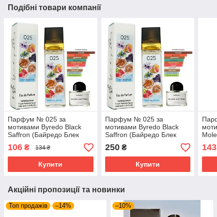
Подібні товари компанії
Парфум № 025 за
Парфум № 025 за
Парф
мотивами Byredo Black
мотивами Byredo Black
моти
Saffron (Байредо Блек
Saffron (Байредо Блек
Mole
Шафран) 40 мл. ОПТ
Шафран) 40 мл.
(Екс
106
250
143
₴
₴
134 ₴
Ексц
Купити
Купити
Акційні пропозиції та новинки
Топ продажів
–14%
–10%