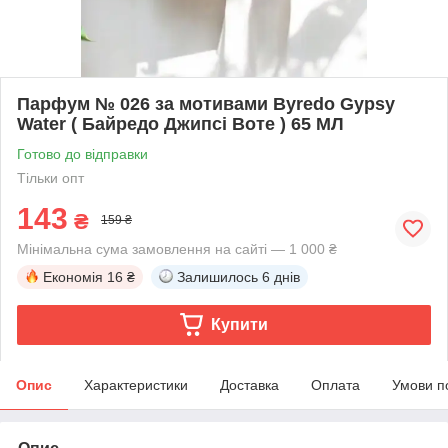
Парфум № 026 за мотивами Byredo Gypsy
Water ( Байредо Джипсі Воте ) 65 МЛ
Готово до відправки
Тільки опт
143
₴
159 ₴
Мінімальна сума замовлення на сайті — 1 000 ₴
Економія
16 ₴
Залишилось
6 днів
Купити
Опис
Характеристики
Доставка
Оплата
Умови п