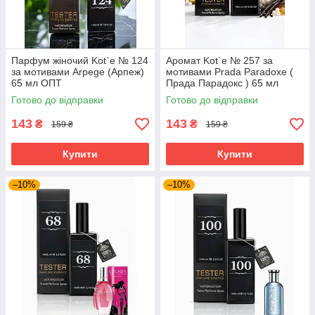
Парфум жіночий Kot`e № 124
Аромат Kot`e № 257 за
за мотивами Arpege (Арпеж)
мотивами Prada Paradoxe (
65 мл ОПТ
Прада Парадокс ) 65 мл
Готово до відправки
Готово до відправки
143
143
₴
₴
159 ₴
159 ₴
Купити
Купити
–10%
–10%