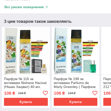
Всі умови повернення
З цим товаром також замовляють
Парфум № 116 за
Парфум № 198 за
Пар
мотивами Nishane Hacivat
мотивами Parfums de
моти
(Нішан Хаціват) 40 мл.
Marly Greenley ( Парфюм
212 
ОПТ
де Марлі Грінлей ) 40 МЛ
212 
106
106
106
₴
₴
134 ₴
134 ₴
ОПТ
Купити
Купити