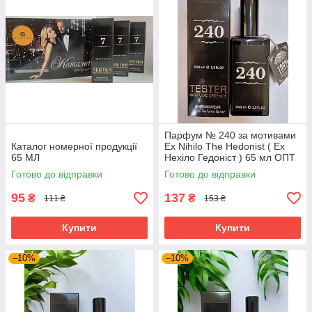
Парфум № 240 за мотивами
Каталог номерної продукції
Ex Nihilo The Hedonist ( Ех
65 МЛ
Нехіло Гедоніст ) 65 мл ОПТ
Готово до відправки
Готово до відправки
95
137
₴
₴
111 ₴
153 ₴
Купити
Купити
–10%
–10%