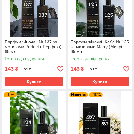
Парфум жіночий № 137 за
Парфум жіночий Kot`e № 125
мотивами Perfect ( Перфект)
за мотивами Marry (Меррі )
65 мл
65 мл
Готово до відправки
Готово до відправки
143
143
₴
₴
159 ₴
159 ₴
Купити
Купити
–10%
Новинка
–10%