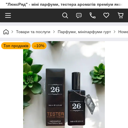
"ЛюксРяд" - міні парфуми, тестера ароматів преміум якості
Товари та послуги
Парфуми, мініпарфуми гурт
Номе
Топ продажів
–10%