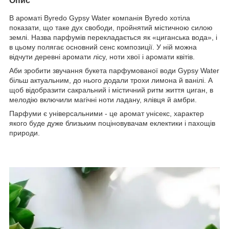
Опис
В ароматі Byredo Gypsy Water компанія Byredo хотіла
показати, що таке дух свободи, пройнятий містичною силою
землі. Назва парфумів перекладається як «циганська вода», і
в цьому полягає основний сенс композиції. У ній можна
відчути деревні аромати лісу, ноти хвої і аромати квітів.
Аби зробити звучання букета парфумованої води Gypsy Water
більш актуальним, до нього додали трохи лимона й ванілі. А
щоб відобразити сакральний і містичний ритм життя циган, в
мелодію включили магічні ноти ладану, ялівця й амбри.
Парфуми є універсальними - це аромат унісекс, характер
якого буде дуже близьким поціновувачам еклектики і пахощів
природи.