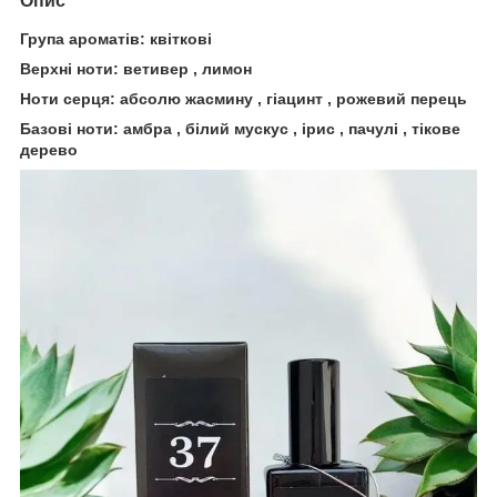
Опис
Група ароматів: квіткові
Верхні ноти: ветивер , лимон
Ноти серця: абсолю жасмину , гіацинт , рожевий перець
Базові ноти: амбра , білий мускус , ірис , пачулі , тікове
дерево