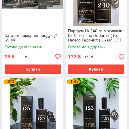
Парфум № 240 за мотивами
Каталог номерної продукції
Ex Nihilo The Hedonist ( Ех
65 МЛ
Нехіло Гедоніст ) 65 мл ОПТ
Готово до відправки
Готово до відправки
95
137
₴
₴
111 ₴
153 ₴
Купити
Купити
–10%
–10%