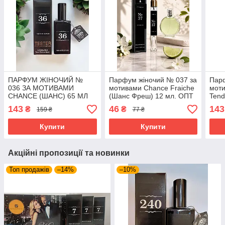
ПАРФУМ ЖІНОЧИЙ №
Парфум жіночий № 037 за
Пар
036 ЗА МОТИВАМИ
мотивами Chance Fraiche
мот
CHANCE (ШАНС) 65 МЛ
(Шанс Фреш) 12 мл. ОПТ
Tend
ОПТ
мл
143
46
143
₴
₴
159 ₴
77 ₴
Купити
Купити
Акційні пропозиції та новинки
Топ продажів
–14%
–10%