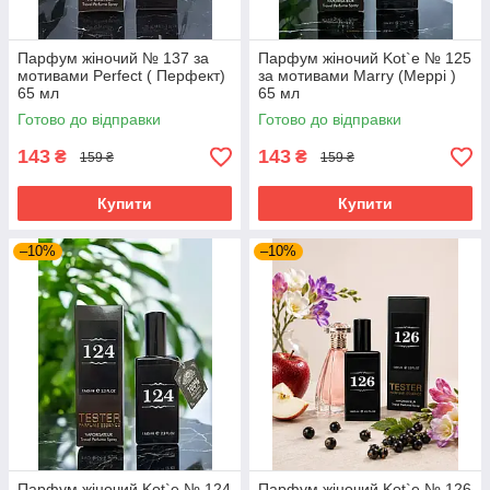
Парфум жіночий № 137 за
Парфум жіночий Kot`e № 125
мотивами Perfect ( Перфект)
за мотивами Marry (Меррі )
65 мл
65 мл
Готово до відправки
Готово до відправки
143
143
₴
₴
159 ₴
159 ₴
Купити
Купити
–10%
–10%
Парфум жіночий Kot`e № 124
Парфум жіночий Kot`e № 126