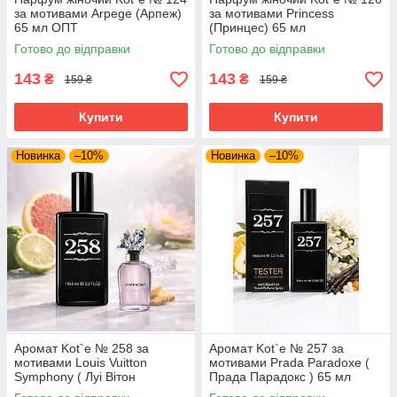
за мотивами Arpege (Арпеж)
за мотивами Princess
65 мл ОПТ
(Принцес) 65 мл
Готово до відправки
Готово до відправки
143
143
₴
₴
159 ₴
159 ₴
Купити
Купити
Новинка
–10%
Новинка
–10%
Аромат Kot`e № 258 за
Аромат Kot`e № 257 за
мотивами Louis Vuitton
мотивами Prada Paradoxe (
Symphony ( Луі Вітон
Прада Парадокс ) 65 мл
Симфонія) 65 мл