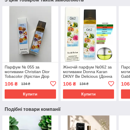
Парфум № 055 за
Жіночій парфум №062 за
Пар
мотивами Christian Dior
мотивами Donna Karan
моти
Tobacolor (Крістіан Діор
DKNY Be Delicious (Донна
Gabb
Тобаколор) 40 мл. ОПТ
Каран Би Делишес) 40 мл
(Дол
106
106
106
₴
₴
134 ₴
134 ₴
Імпе
Купити
Купити
Подібні товари компанії