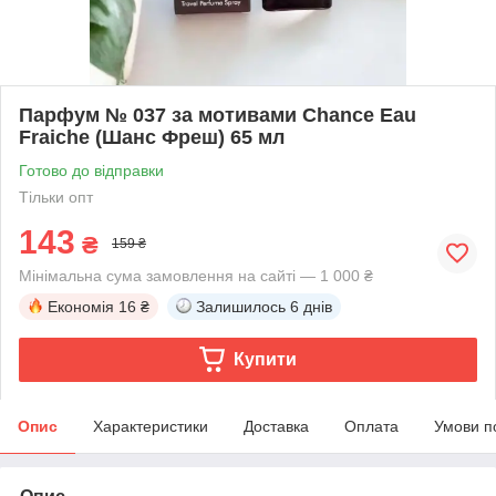
Парфум № 037 за мотивами Chance Eau
Fraiche (Шанс Фреш) 65 мл
Готово до відправки
Тільки опт
143
₴
159 ₴
Мінімальна сума замовлення на сайті — 1 000 ₴
Економія
16 ₴
Залишилось
6 днів
Купити
Опис
Характеристики
Доставка
Оплата
Умови п