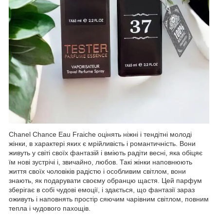
Chanel Chance Eau Fraiche оцінять ніжні і тендітні молоді
жінки, в характері яких є мрійливість і романтичність. Вони
живуть у світі своїх фантазій і вміють радіти весні, яка обіцяє
їм нові зустрічі і, звичайно, любов. Такі жінки наповнюють
життя своїх чоловіків радістю і особливим світлом, вони
знають, як подарувати своєму обранцю щастя. Цей парфум
зберігає в собі чудові емоції, і здається, що фантазії зараз
оживуть і наповнять простір сяючим чарівним світлом, повним
тепла і чудового пахощів.