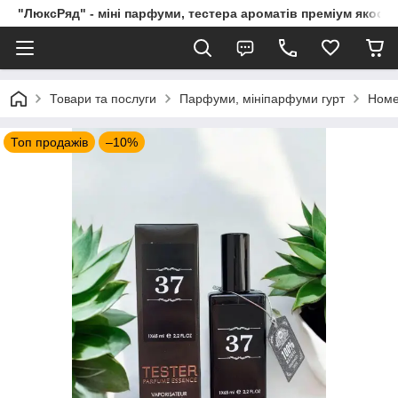
"ЛюксРяд" - міні парфуми, тестера ароматів преміум якості
Товари та послуги
Парфуми, мініпарфуми гурт
Номе
Топ продажів
–10%