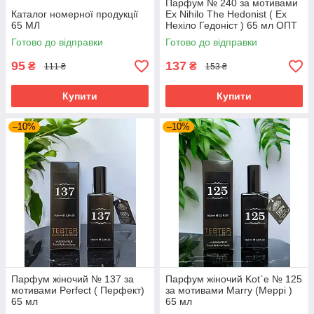
Парфум № 240 за мотивами
Каталог номерної продукції
Ex Nihilo The Hedonist ( Ех
65 МЛ
Нехіло Гедоніст ) 65 мл ОПТ
Готово до відправки
Готово до відправки
95
137
₴
₴
111 ₴
153 ₴
Купити
Купити
–10%
–10%
Парфум жіночий № 137 за
Парфум жіночий Kot`e № 125
мотивами Perfect ( Перфект)
за мотивами Marry (Меррі )
65 мл
65 мл