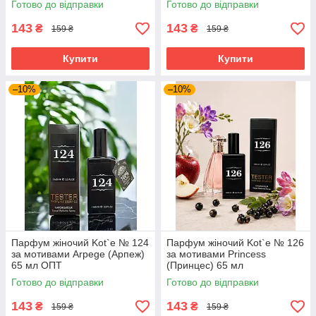
Готово до відправки
Готово до відправки
143
143
₴
₴
159 ₴
159 ₴
Купити
Купити
–10%
–10%
Парфум жіночий Kot`e № 124
Парфум жіночий Kot`e № 126
за мотивами Arpege (Арпеж)
за мотивами Princess
65 мл ОПТ
(Принцес) 65 мл
Готово до відправки
Готово до відправки
143
143
₴
₴
159 ₴
159 ₴