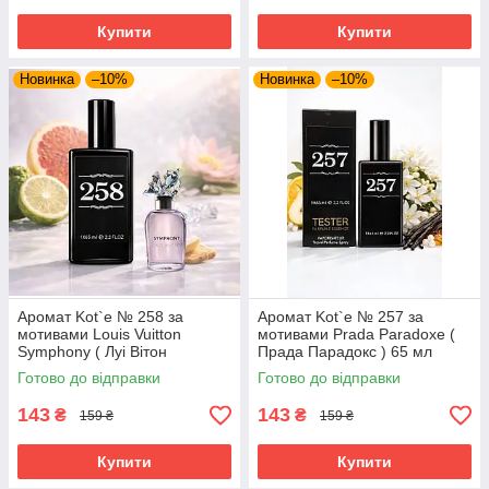
Купити
Купити
Новинка
–10%
Новинка
–10%
Аромат Kot`e № 258 за
Аромат Kot`e № 257 за
мотивами Louis Vuitton
мотивами Prada Paradoxe (
Symphony ( Луі Вітон
Прада Парадокс ) 65 мл
Симфонія) 65 мл
Готово до відправки
Готово до відправки
143
143
₴
₴
159 ₴
159 ₴
Купити
Купити