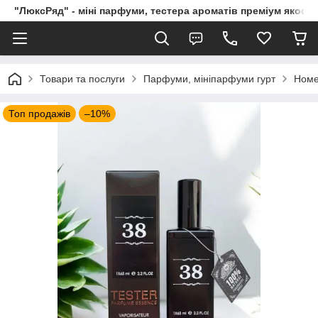
"ЛюксРяд" - міні парфуми, тестера ароматів преміум якості
Товари та послуги
Парфуми, мініпарфуми гурт
Номе
Топ продажів
–10%