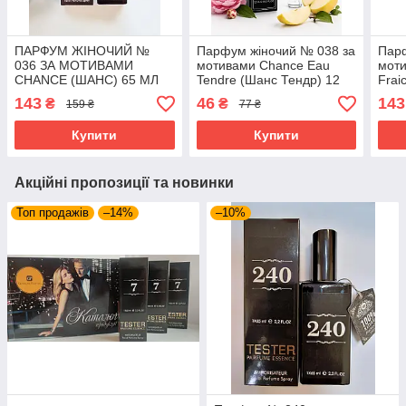
ПАРФУМ ЖІНОЧИЙ №
Парфум жіночий № 038 за
Пар
036 ЗА МОТИВАМИ
мотивами Chance Eau
мот
CHANCE (ШАНС) 65 МЛ
Tendre (Шанс Тендр) 12
Frai
ОПТ
мл ОПТ
мл
143
46
143
₴
₴
159 ₴
77 ₴
Купити
Купити
Акційні пропозиції та новинки
Топ продажів
–14%
–10%