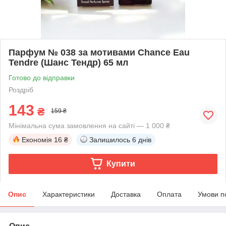
Парфум № 038 за мотивами Chance Eau
Tendre (Шанс Тендр) 65 мл
Готово до відправки
Роздріб
143
₴
159 ₴
Мінімальна сума замовлення на сайті — 1 000 ₴
Економія
16 ₴
Залишилось
6 днів
Купити
Опис
Характеристики
Доставка
Оплата
Умови п