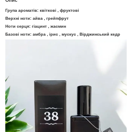
Опис
Група ароматів: квіткові , фруктові
Верхні ноти: айва , грейпфрут
Ноти серця: гіацинт , жасмин
Базові ноти: амбра , ірис , мускус , Вірджинський кедр