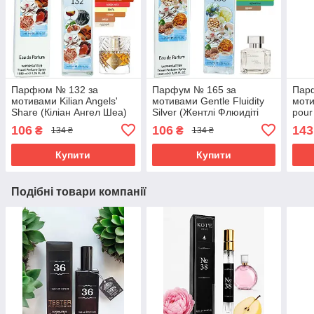
Парфюм № 132 за
Парфум № 165 за
Пар
мотивами Kilian Angels'
мотивами Gentle Fluidity
моти
Share (Кіліан Ангел Шеа)
Silver (Жентлі Флюидіті
pour
40 мл. ОПТ
Сільвер) 40 мл ОПТ
Хом)
106
106
143
₴
₴
134 ₴
134 ₴
Купити
Купити
Подібні товари компанії