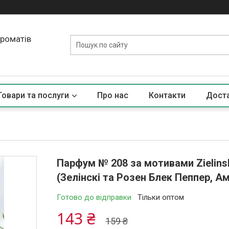
ароматів
Товари та послуги
Про нас
Контакти
Доста
Парфум № 208 за мотивами Zielinsk
(Зелінскі та Розен Блек Пеппер, Ам
Готово до відправки
Тільки оптом
143 ₴
159 ₴