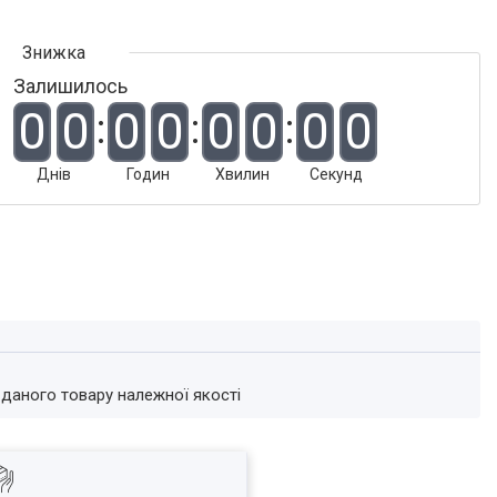
Залишилось
0
0
0
0
0
0
0
0
Днів
Годин
Хвилин
Секунд
 даного товару належної якості