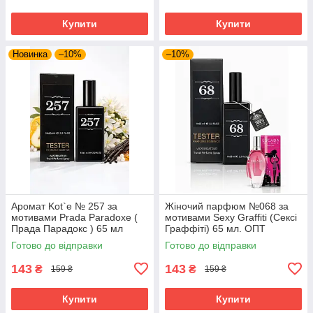
Купити
Купити
Новинка
–10%
–10%
Аромат Kot`e № 257 за
Жіночий парфюм №068 за
мотивами Prada Paradoxe (
мотивами Sexy Graffiti (Сексі
Прада Парадокс ) 65 мл
Граффіті) 65 мл. ОПТ
Готово до відправки
Готово до відправки
143
143
₴
₴
159 ₴
159 ₴
Купити
Купити