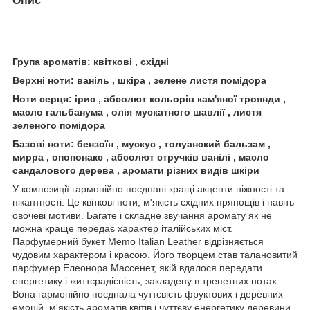
Опис
Група ароматів: квіткові , східні
Верхні ноти: ваніль , шкіра , зелене листя помідора
Ноти серця: ірис , абсолют кольорів кам'яної троянди ,
масло гальбанума , олія мускатного шавлії , листя
зеленого помідора
Базові ноти: бензоїн , мускус , толуанский бальзам ,
мирра , опопонакс , абсолют стручків ванілі , масло
сандалового дерева , аромати різних видів шкіри
У композиції гармонійно поєднані кращі акценти ніжності та
пікантності. Це квіткові ноти, м'якість східних прянощів і навіть
овочеві мотиви. Багате і складне звучання аромату як не
можна краще передає характер італійських міст.
Парфумерний букет Memo Italian Leather відрізняється
чудовим характером і красою. Його творцем став талановитий
парфумер Елеонора Массенет, якій вдалося передати
енергетику і життєрадісність, закладену в трепетних нотах.
Вона гармонійно поєднала чуттєвість фруктових і деревних
емоцій, м'якість ароматів квітів і чуттєву енергетику деревини.