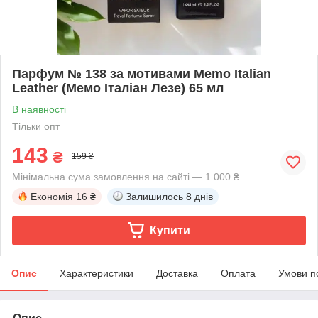
Парфум № 138 за мотивами Memo Italian
Leather (Мемо Італіан Лезе) 65 мл
В наявності
Тільки опт
143
₴
159 ₴
Мінімальна сума замовлення на сайті — 1 000 ₴
Економія
16 ₴
Залишилось
8 днів
Купити
Опис
Характеристики
Доставка
Оплата
Умови п