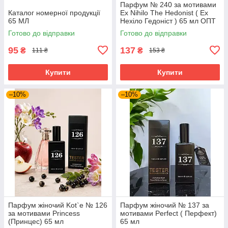
Парфум № 240 за мотивами
Каталог номерної продукції
Ex Nihilo The Hedonist ( Ех
65 МЛ
Нехіло Гедоніст ) 65 мл ОПТ
Готово до відправки
Готово до відправки
95
137
₴
₴
111 ₴
153 ₴
Купити
Купити
–10%
–10%
Парфум жіночий Kot`e № 126
Парфум жіночий № 137 за
за мотивами Princess
мотивами Perfect ( Перфект)
(Принцес) 65 мл
65 мл