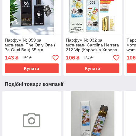
Парфум № 059 за
Парфум № 032 за
Пар
мотивами The Only One (
мотивами Carolina Herrera
моти
Зе Онлі Ван) 65 мл
212 Vip (Кароліна Хирера
woma
212 Віп) 40 мл ОПТ
40 
143
106
106
₴
₴
159 ₴
134 ₴
Купити
Купити
Подібні товари компанії