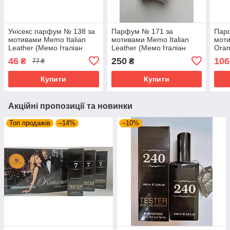
Унісекс парфум № 138 за
Парфум № 171 за
Пар
мотивами Memo Italian
мотивами Memo Italian
мот
Leather (Мемо Італіан
Leather (Мемо Італіан
Oran
Лезе) 12 мл. ОПТ
Лезе) 40 мл
Десе
46
250
106
₴
₴
77 ₴
40 м
Купити
Купити
Акційні пропозиції та новинки
Топ продажів
–14%
–10%