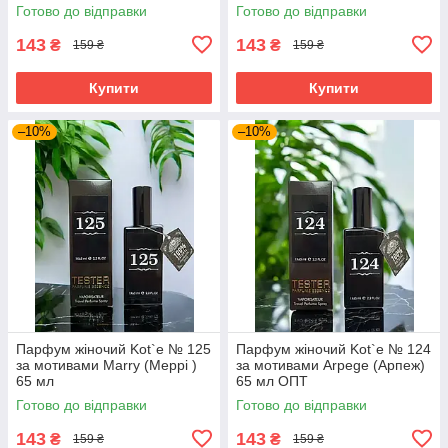
Готово до відправки
Готово до відправки
143
143
₴
₴
159 ₴
159 ₴
Купити
Купити
–10%
–10%
Парфум жіночий Kot`e № 125
Парфум жіночий Kot`e № 124
за мотивами Marry (Меррі )
за мотивами Arpege (Арпеж)
65 мл
65 мл ОПТ
Готово до відправки
Готово до відправки
143
143
₴
₴
159 ₴
159 ₴