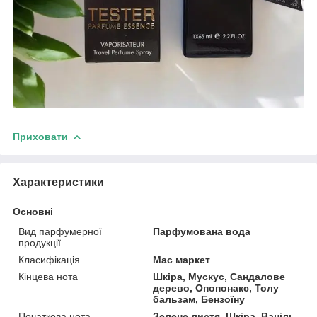
Приховати
Характеристики
Основні
Вид парфумерної
Парфумована вода
продукції
Класифікація
Мас маркет
Кінцева нота
Шкіра, Мускус, Сандалове
дерево, Опопонакс, Толу
бальзам, Бензоїну
Початкова нота
Зелене листя, Шкіра, Ваніль