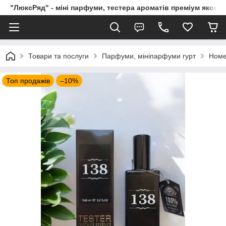
"ЛюксРяд" - міні парфуми, тестера ароматів преміум якості
Товари та послуги
Парфуми, мініпарфуми гурт
Номе
Топ продажів
–10%