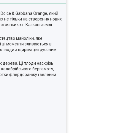
Dolce & Gabbana Orange, який
х не тільки на створення нових
стоянки яхт. Казкові землі
стецтво майоліки, яке
і ці моменти зливаються в
ної води з щирим цитрусовим
 дерева. Ці плоди наскрізь
 калабрійського бергамоту,
 нотки флердоранжу і зелений