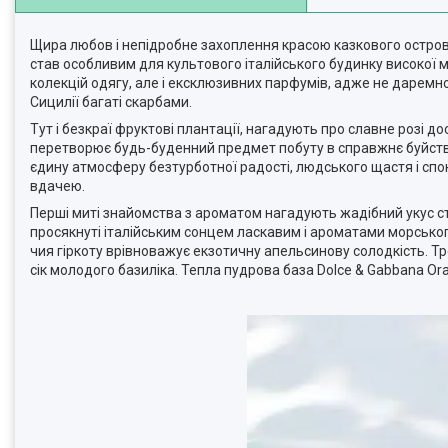
Щира любов і непідробне захоплення красою казкового острова
став особливим для культового італійського будинку високої 
колекцій одягу, але і ексклюзивних парфумів, адже не даремно
Сицилії багаті скарбами.
Тут і безкраї фруктові плантації, нагадують про славне розі д
перетворює будь-буденний предмет побуту в справжнє буйство 
єдину атмосферу безтурботної радості, людського щастя і сп
вдачею.
Перші миті знайомства з ароматом нагадують жадібний укус ст
просякнуті італійським сонцем ласкавим і ароматами морсько
чия гіркоту врівноважує екзотичну апельсинову солодкість. Т
сік молодого базиліка. Тепла пудрова база Dolce & Gabbana Or