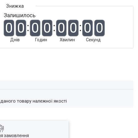
Залишилось
0
0
0
0
0
0
0
0
Днів
Годин
Хвилин
Секунд
 даного товару належної якості
ля замовлення