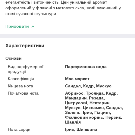
елегантність і витонченість. Цей унікальний аромат
оформлений у флаконі з матового скла, який виконаний у
стилі сучасної скульптури.
Приховати
Характеристики
Основні
Вид парфумерної
Парфумована вода
продукції
Класифікація
Мас маркет
Кінцева нота
Сандал, Кедр, Мускус
Початкова нота
Абрикос, Троянда, Кедр,
Мандарин, Резеда,
Цитрусові, Нектарин,
Мускус, Цикламен, Сандал,
Зелень, Ірис, Гіацинт,
Фіалковий корінь, Персик,
Шавлія
Нота серця
Ірис, Шипшина