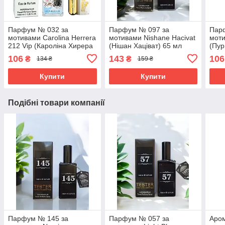
Парфум № 032 за
Парфум № 097 за
Пар
мотивами Carolina Herrera
мотивами Nishane Hacivat
мот
212 Vip (Кароліна Хирера
(Нішан Хаціват) 65 мл
(Пур
212 Віп) 40 мл ОПТ
106
143
106
₴
₴
134 ₴
159 ₴
Купити
Купити
Подібні товари компанії
Парфум № 145 за
Парфум № 057 за
Аром