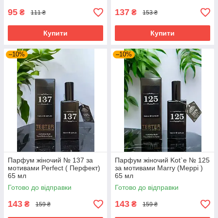
95
137
₴
₴
111 ₴
153 ₴
Купити
Купити
–10%
–10%
Парфум жіночий № 137 за
Парфум жіночий Kot`e № 125
мотивами Perfect ( Перфект)
за мотивами Marry (Меррі )
65 мл
65 мл
Готово до відправки
Готово до відправки
143
143
₴
₴
159 ₴
159 ₴