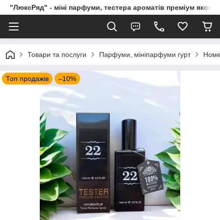
"ЛюксРяд" - міні парфуми, тестера ароматів преміум якості
Товари та послуги
Парфуми, мініпарфуми гурт
Номе
Топ продажів
–10%