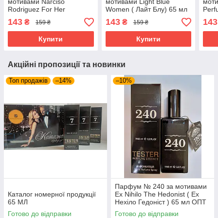
мотивами Narciso
мотивами Light Blue
моти
Rodriguez For Her
Women ( Лайт Блу) 65 мл
Perf
(Нарцисо Родригес Фо Хе)
Лат
143
143
143
₴
₴
159 ₴
159 ₴
65 мл
65 м
Купити
Купити
Акційні пропозиції та новинки
Топ продажів
–14%
–10%
Парфум № 240 за мотивами
Каталог номерної продукції
Ex Nihilo The Hedonist ( Ех
65 МЛ
Нехіло Гедоніст ) 65 мл ОПТ
Готово до відправки
Готово до відправки