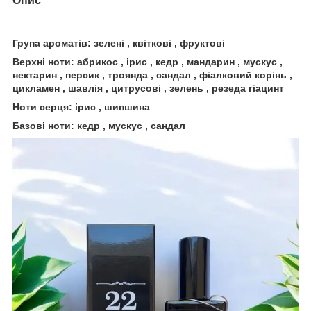
Опис
Група ароматів: зелені , квіткові , фруктові
Верхні ноти: абрикос , ірис , кедр , мандарин , мускус ,
нектарин , персик , троянда , сандал , фіалковий корінь ,
цикламен , шавлія , цитрусові , зелень , резеда гіацинт
Ноти серця: ірис , шипшина
Базові ноти: кедр , мускус , сандал