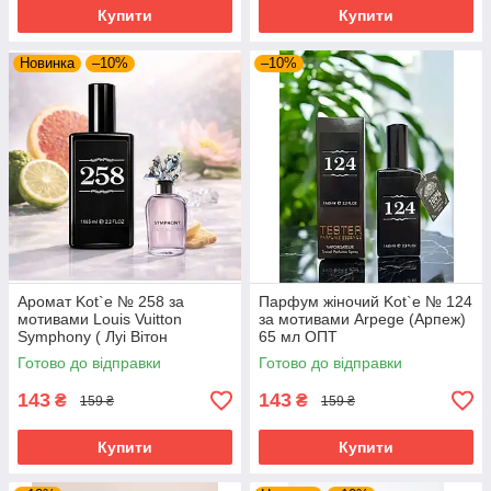
Купити
Купити
Новинка
–10%
–10%
Аромат Kot`e № 258 за
Парфум жіночий Kot`e № 124
мотивами Louis Vuitton
за мотивами Arpege (Арпеж)
Symphony ( Луі Вітон
65 мл ОПТ
Симфонія) 65 мл
Готово до відправки
Готово до відправки
143
143
₴
₴
159 ₴
159 ₴
Купити
Купити