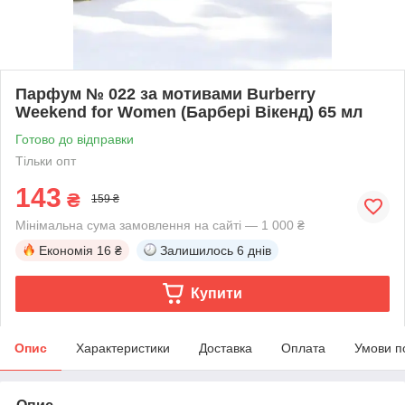
Парфум № 022 за мотивами Burberry
Weekend for Women (Барбері Вікенд) 65 мл
Готово до відправки
Тільки опт
143
₴
159 ₴
Мінімальна сума замовлення на сайті — 1 000 ₴
Економія
16 ₴
Залишилось
6 днів
Купити
Опис
Характеристики
Доставка
Оплата
Умови п