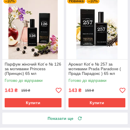
–10%
Новинка
–10%
Парфум жіночий Kot`e № 126
Аромат Kot`e № 257 за
за мотивами Princess
мотивами Prada Paradoxe (
(Принцес) 65 мл
Прада Парадокс ) 65 мл
Готово до відправки
Готово до відправки
143
143
₴
₴
159 ₴
159 ₴
Купити
Купити
Показати ще