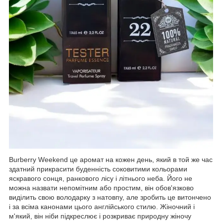
Burberry Weekend це аромат на кожен день, який в той же час
здатний прикрасити буденність соковитими кольорами
яскравого сонця, ранкового лісу і літнього неба. Його не
можна назвати непомітним або простим, він обов'язково
виділить свою володарку з натовпу, але зробить це витончено
і за всіма канонами цього англійського стилю. Жіночний і
м'який, він ніби підкреслює і розкриває природну жіночу