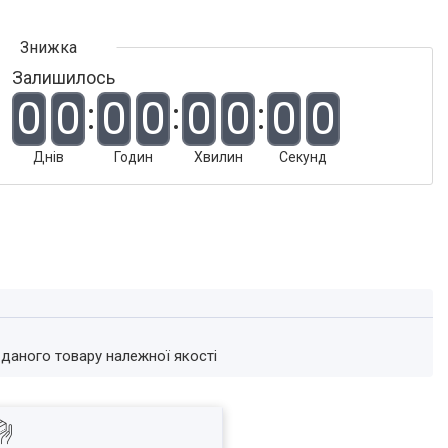
Залишилось
0
0
0
0
0
0
0
0
Днів
Годин
Хвилин
Секунд
 даного товару належної якості