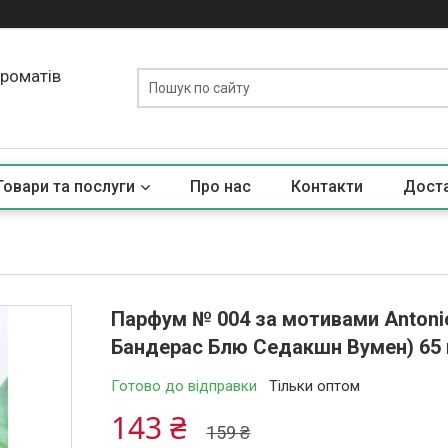
ароматів
Товари та послуги
Про нас
Контакти
Доста
Парфум № 004 за мотивами Antonio
Бандерас Блю Седакшн Вумен) 65
Готово до відправки
Тільки оптом
143 ₴
159 ₴