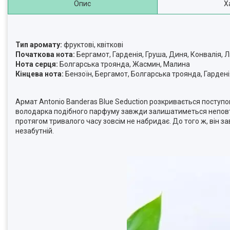
Опис
Х
Тип аромату:
фруктові, квіткові
Початкова нота:
Бергамот, Гарденія, Груша, Диня, Конвалія, Л
Нота серця:
Болгарська троянда, Жасмин, Малина
Кінцева нота:
Бензоїн, Бергамот, Болгарська троянда, Гарденія
Армат Antonio Banderas Blue Seduction розкривається поступов
володарка подібного парфуму завжди залишатиметься неповто
протягом тривалого часу зовсім не набридає. До того ж, він з
незабутній.