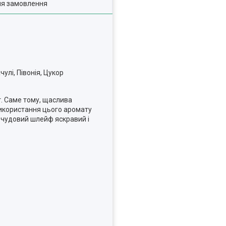
ля замовлення
улі, Півонія, Цукор
т. Саме тому, щаслива
використання цього аромату
є чудовий шлейф яскравий і