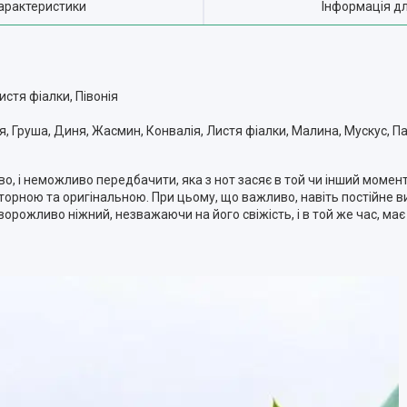
арактеристики
Інформація д
истя фіалки, Півонія
, Груша, Диня, Жасмин, Конвалія, Листя фіалки, Малина, Мускус, Пач
о, і неможливо передбачити, яка з нот засяє в той чи інший момен
рною та оригінальною. При цьому, що важливо, навіть постійне 
аворожливо ніжний, незважаючи на його свіжість, і в той же час, ма