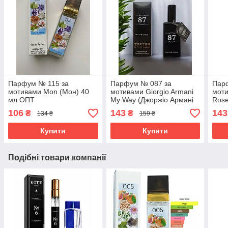
Парфум № 115 за
Парфум № 087 за
Пар
мотивами Mon (Мон) 40
мотивами Giorgio Armani
моти
мл ОПТ
My Way (Джоржіо Армані
Rose
Май Вей) 65 мл
Пари
106
143
143
₴
₴
134 ₴
159 ₴
мл
Купити
Купити
Подібні товари компанії