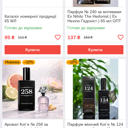
Парфум № 240 за мотивами
Каталог номерної продукції
Ex Nihilo The Hedonist ( Ех
65 МЛ
Нехіло Гедоніст ) 65 мл ОПТ
Готово до відправки
Готово до відправки
95
137
₴
₴
111 ₴
153 ₴
Купити
Купити
Новинка
–10%
–10%
Аромат Kot`e № 258 за
Парфум жіночий Kot`e № 124