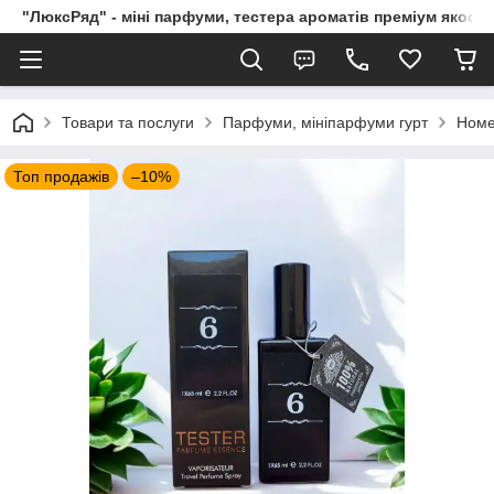
"ЛюксРяд" - міні парфуми, тестера ароматів преміум якості
Товари та послуги
Парфуми, мініпарфуми гурт
Номе
Топ продажів
–10%