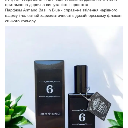
притаманна доречна вишуканість і простота.
Парфюм Armand Basi In Blue - справжнє втілення чарівного
шарму і чоловічий харизматичності в дизайнерському флаконі
синього кольору.