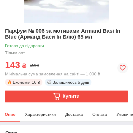
Парфум № 006 за мотивами Armand Basi In
Blue (Арманд Баси Ін Блю) 65 мл
Готово до відправки
Тільки опт
143
₴
159 ₴
Мінімальна сума замовлення на сайті — 1 000 ₴
Економія
16 ₴
Залишилось
5 днів
Купити
Опис
Характеристики
Доставка
Оплата
Умови п