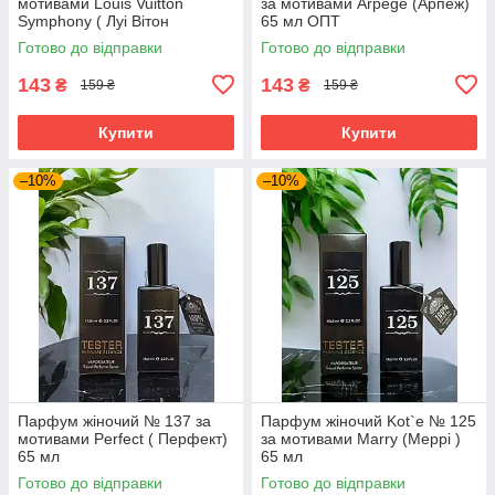
мотивами Louis Vuitton
за мотивами Arpege (Арпеж)
Symphony ( Луі Вітон
65 мл ОПТ
Симфонія) 65 мл
Готово до відправки
Готово до відправки
143
143
₴
₴
159 ₴
159 ₴
Купити
Купити
–10%
–10%
Парфум жіночий № 137 за
Парфум жіночий Kot`e № 125
мотивами Perfect ( Перфект)
за мотивами Marry (Меррі )
65 мл
65 мл
Готово до відправки
Готово до відправки