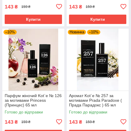
143
143
₴
₴
159 ₴
159 ₴
Купити
Купити
–10%
Новинка
–10%
Парфум жіночий Kot`e № 126
Аромат Kot`e № 257 за
за мотивами Princess
мотивами Prada Paradoxe (
(Принцес) 65 мл
Прада Парадокс ) 65 мл
Готово до відправки
Готово до відправки
143
143
₴
₴
159 ₴
159 ₴