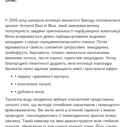
Опис
У 2005 році шикарна колекція іменитого бренду поповнилася
аромат Armand Basi in Blue, який завоював велику
популярність завдяки оригінальності парфумерної композиції.
Вона розкривається дивно підбадьорливими водними
акордами з серця середземноморського океану. Потім
відчувається свіжість соковитих цитрусових: мандарина,
грейпфрута, бергамота, плавно зміняється насиченими
віяннями лотоса, листя неролі, паростків смородини. Нотку
благородної пікантності додають легкі інтонації коріандру.
Ароматні пряні відтінки завершують ніжні і пристрасні ефіри:
• ладану і деревного мускусу;
• екзотичних пачулі;
• дубового моху.
Туалетну воду неодмінно вибере елегантний представник
сильної статі, що володіє спокійним характером і природного
врівноваженістю. Він воліє жити в істинній гармонії з живою
природою, насолоджуючись її первозданною красою кожну
хвилину. Такий кавалер не звик демонструвати всім глибинні
почуття, зберігаючи їх для єдиної коханої дами. Його стилю