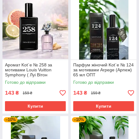
Аромат Kot`e № 258 за
Парфум жіночий Kot`e № 124
мотивами Louis Vuitton
за мотивами Arpege (Арпеж)
Symphony ( Луі Вітон
65 мл ОПТ
Симфонія) 65 мл
Готово до відправки
Готово до відправки
143
143
₴
₴
159 ₴
159 ₴
Купити
Купити
–10%
–10%