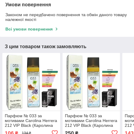
Умови повернення
Законом не передбачено повернення та обмін даного товару
належної якості
Всі умови повернення
З цим товаром також замовляють
Парфюм № 033 за
Парфюм № 033 за
Пар
мотивами Carolina Herrera
мотивами Carolina Herrera
моти
212 VIP Black (Каролина
212 VIP Black (Каролина
212 
Еррера 212 ВІП Блек) 40
Еррера 212 ВІП Блек) 40
212 
106
250
143
₴
₴
134 ₴