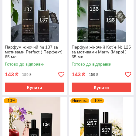
Парфум жіночий № 137 за
Парфум жіночий Kot`e № 125
мотивами Perfect ( Перфект)
за мотивами Marry (Меррі )
65 мл
65 мл
Готово до відправки
Готово до відправки
143
143
₴
₴
159 ₴
159 ₴
Купити
Купити
–10%
Новинка
–10%