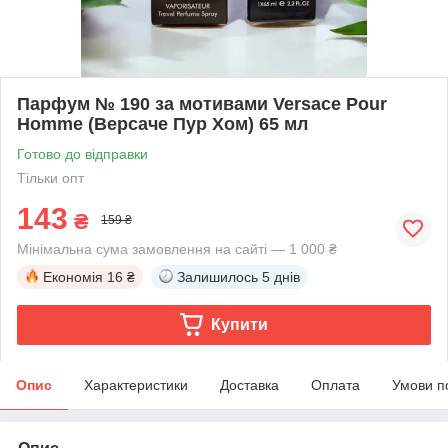
Парфум № 190 за мотивами Versace Pour
Homme (Версаче Пур Хом) 65 мл
Готово до відправки
Тільки опт
143
₴
159 ₴
Мінімальна сума замовлення на сайті — 1 000 ₴
Економія
16 ₴
Залишилось
5 днів
Купити
Опис
Характеристики
Доставка
Оплата
Умови п