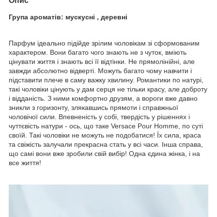
Опис
Група ароматів: мускусні , деревні
Парфум ідеально підійде зрілим чоловікам зі сформованим
характером. Вони багато чого знають не з чуток, вміють
цінувати життя і знають всі її відтінки. Не прямолінійні, але
завжди абсолютно відверті. Можуть багато чому навчити і
підставити плече в саму важку хвилину. Романтики по натурі,
такі чоловіки цінують у дам серця не тільки красу, але доброту
і відданість. З ними комфортно друзям, а вороги вже давно
зникли з горизонту, злякавшись прямоти і справжньої
чоловічої сили. Впевненість у собі, твердість у рішеннях і
чуттєвість натури - ось, що таке Versace Pour Homme, по суті
своїй. Такі чоловіки не можуть не подобатися! Їх сила, краса
та свіжість залучали прекрасна стать у всі часи. Інша справа,
що самі вони вже зробили свій вибір! Одна єдина жінка, і на
все життя!