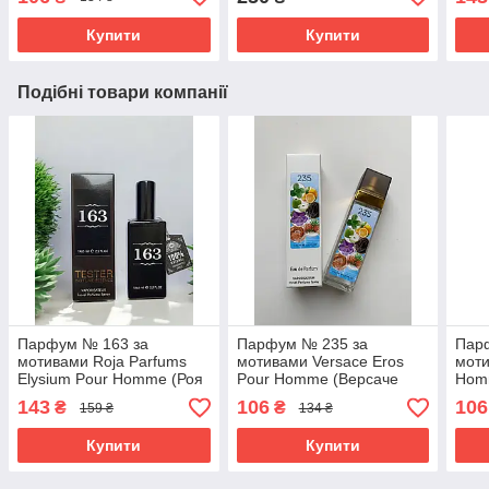
мл. ОПТ
мл
Купити
Купити
Подібні товари компанії
Парфум № 163 за
Парфум № 235 за
Пар
мотивами Roja Parfums
мотивами Versace Eros
моти
Elysium Pour Homme (Роя
Pour Homme (Версаче
Hom
Елісіум Пур Хом) 65 мл
Ерос Пур Хом) 40 мл ОПТ
Хом
143
106
106
₴
₴
159 ₴
134 ₴
Купити
Купити