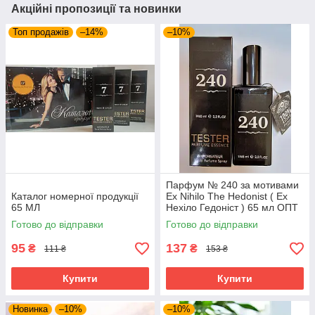
Акційні пропозиції та новинки
Топ продажів
–14%
–10%
Парфум № 240 за мотивами
Каталог номерної продукції
Ex Nihilo The Hedonist ( Ех
65 МЛ
Нехіло Гедоніст ) 65 мл ОПТ
Готово до відправки
Готово до відправки
95
137
₴
₴
111 ₴
153 ₴
Купити
Купити
Новинка
–10%
–10%