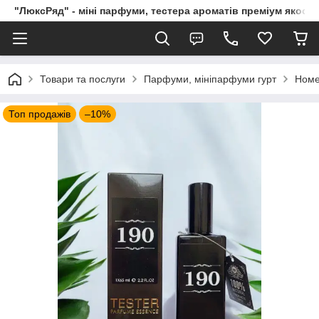
"ЛюксРяд" - міні парфуми, тестера ароматів преміум якості
Товари та послуги
Парфуми, мініпарфуми гурт
Номе
Топ продажів
–10%