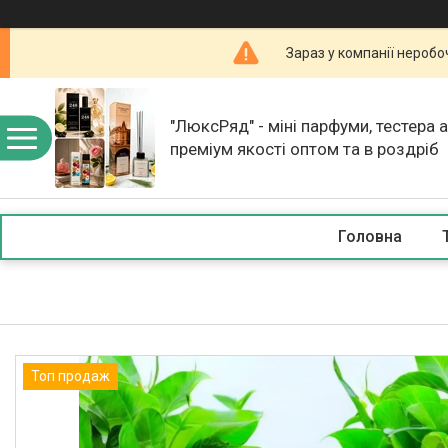
Зараз у компанії неробо
"ЛюксРяд" - міні парфуми, тестера 
преміум якості оптом та в роздріб
Головна
Топ продаж