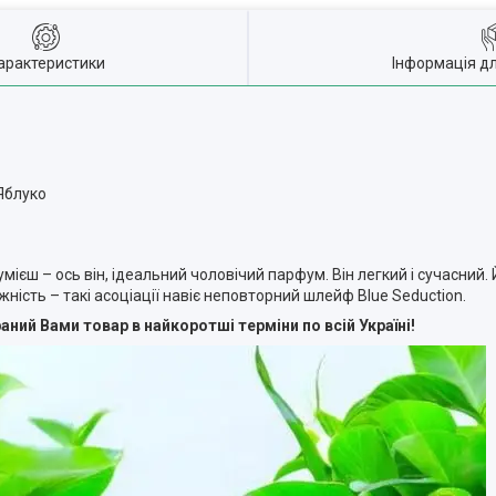
арактеристики
Інформація д
Яблуко
мієш – ось він, ідеальний чоловічий парфум. Він легкий і сучасний. 
іжність – такі асоціації навіє неповторний шлейф Blue Seduction.
ний Вами товар в найкоротші терміни по всій Україні!