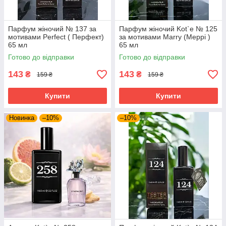
Парфум жіночий № 137 за
Парфум жіночий Kot`e № 125
мотивами Perfect ( Перфект)
за мотивами Marry (Меррі )
65 мл
65 мл
Готово до відправки
Готово до відправки
143
143
₴
₴
159 ₴
159 ₴
Купити
Купити
Новинка
–10%
–10%