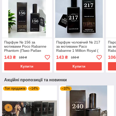
Парфум № 156 за
Парфум чоловічий № 217
Пар
мотивами Poco Rabanne
за мотивами Paco
за м
Phantom (Пако Рабан
Rabanne 1 Million Royal (
Raba
Фантом) 65 мл
Пако Рабанне 1 мілліон
Пако
143
143
106
₴
₴
159 ₴
159 ₴
Роял) 65 мл ОПТ
Роял
Купити
Купити
Акційні пропозиції та новинки
Топ продажів
–14%
–10%