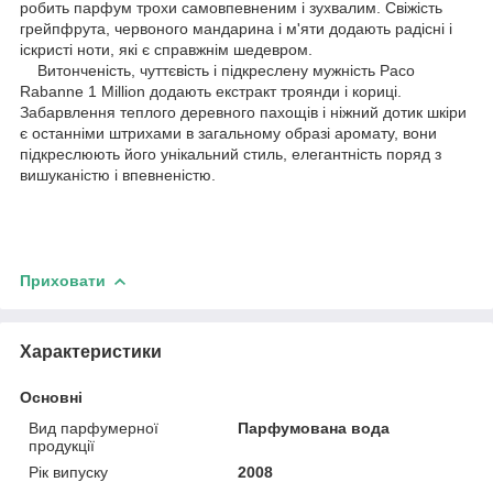
робить парфум трохи самовпевненим і зухвалим. Свіжість
грейпфрута, червоного мандарина і м'яти додають радісні і
іскристі ноти, які є справжнім шедевром.
Витонченість, чуттєвість і підкреслену мужність Paco
Rabanne 1 Million додають екстракт троянди і кориці.
Забарвлення теплого деревного пахощів і ніжний дотик шкіри
є останніми штрихами в загальному образі аромату, вони
підкреслюють його унікальний стиль, елегантність поряд з
вишуканістю і впевненістю.
Приховати
Характеристики
Основні
Вид парфумерної
Парфумована вода
продукції
Рік випуску
2008