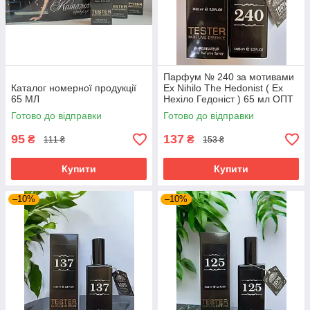
Парфум № 240 за мотивами
Каталог номерної продукції
Ex Nihilo The Hedonist ( Ех
65 МЛ
Нехіло Гедоніст ) 65 мл ОПТ
Готово до відправки
Готово до відправки
95
137
₴
₴
111 ₴
153 ₴
Купити
Купити
–10%
–10%