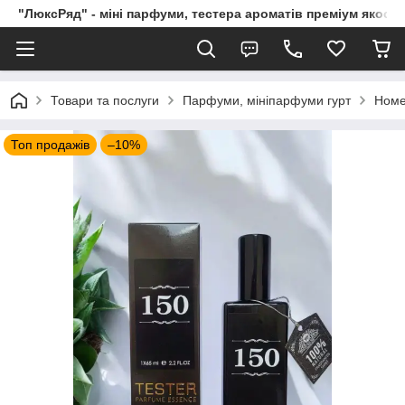
"ЛюксРяд" - міні парфуми, тестера ароматів преміум якості
Товари та послуги
Парфуми, мініпарфуми гурт
Номе
Топ продажів
–10%