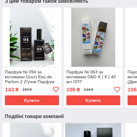
З цим товаром також замовляють
Парфум № 094 за
Парфум № 063 за
Пар
мотивами Gucci Eau de
мотивами D&G K ( К ) 40
мот
Parfum 2 (Гуччи Парфум
мл ОПТ
(Дже
2) 65 мл
143
106
106
₴
₴
159 ₴
134 ₴
Купити
Купити
Подібні товари компанії