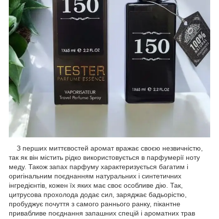
З перших миттєвостей аромат вражає своєю незвичністю,
так як він містить рідко використовується в парфумерії ноту
меду. Також запах парфуму характеризується багатим і
оригінальним поєднанням натуральних і синтетичних
інгредієнтів, кожен їх яких має своє особливе дію. Так,
цитрусова прохолода додає сил, заряджає бадьорістю,
пробуджує почуття з самого раннього ранку, пікантне
привабливе поєднання запашних спецій і ароматних трав