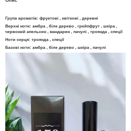
Опис
Група ароматів: фруктові , квіткові , деревні
Верхні ноти: амбра , біле дерево , грейпфрут , шкіра ,
червоний апельсин , мандарин , пачулі , троянда , спеції
Ноти серця: троянда , спеції
Базові ноти: амбра , біле дерево , шкіра , пачулі