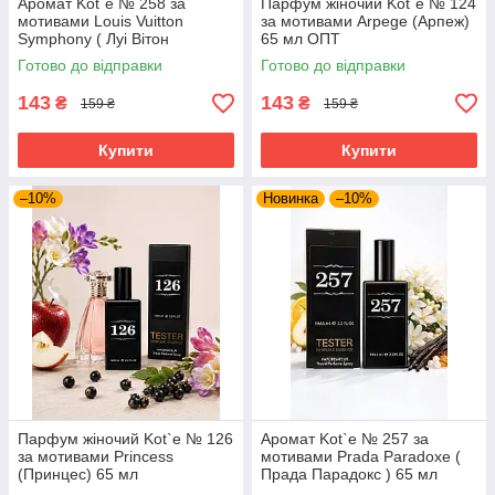
Аромат Kot`e № 258 за
Парфум жіночий Kot`e № 124
мотивами Louis Vuitton
за мотивами Arpege (Арпеж)
Symphony ( Луі Вітон
65 мл ОПТ
Симфонія) 65 мл
Готово до відправки
Готово до відправки
143
143
₴
₴
159 ₴
159 ₴
Купити
Купити
–10%
Новинка
–10%
Парфум жіночий Kot`e № 126
Аромат Kot`e № 257 за
за мотивами Princess
мотивами Prada Paradoxe (
(Принцес) 65 мл
Прада Парадокс ) 65 мл