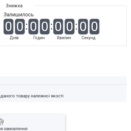
Залишилось
0
0
0
0
0
0
0
0
Днів
Годин
Хвилин
Секунд
 даного товару належної якості
ля замовлення