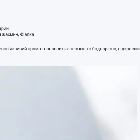
арин
й жасмин, Фіалка
ненав'язливий аромат наповнить енергією та бадьорістю, підкресл