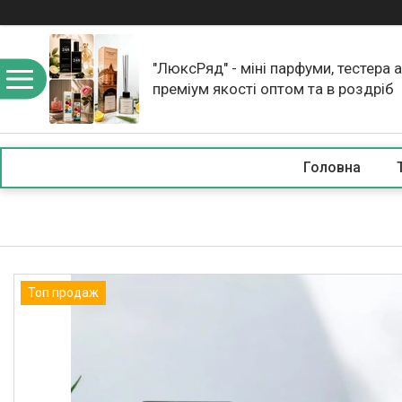
"ЛюксРяд" - міні парфуми, тестера 
преміум якості оптом та в роздріб
Головна
Топ продаж