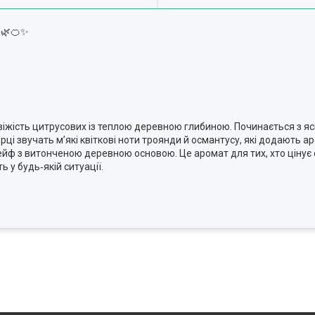
 🌿🍊✨
свіжість цитрусових із теплою деревною глибиною. Починається з яск
ці звучать м’які квіткові ноти троянди й османтусу, які додають ар
йф з витонченою деревною основою. Це аромат для тих, хто цінує с
 у будь‑якій ситуації.