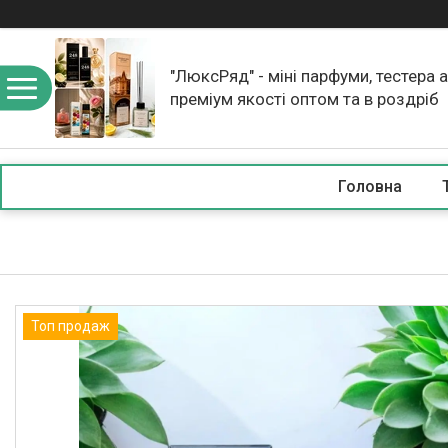
"ЛюксРяд" - міні парфуми, тестера 
преміум якості оптом та в роздріб
Головна
Топ продаж