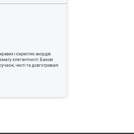
равих і іскристих акордів
омату елегантності. Базові
учасні, чисті та довготривалі