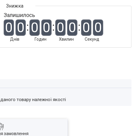
Залишилось
0
0
0
0
0
0
0
0
Днів
Годин
Хвилин
Секунд
 даного товару належної якості
ля замовлення