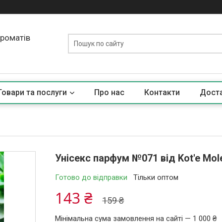
ароматів
Товари та послуги
Про нас
Контакти
Доста
Унісекс парфум №071 від Kot'e Mol
Готово до відправки
Тільки оптом
143 ₴
159 ₴
Мінімальна сума замовлення на сайті — 1 000 ₴