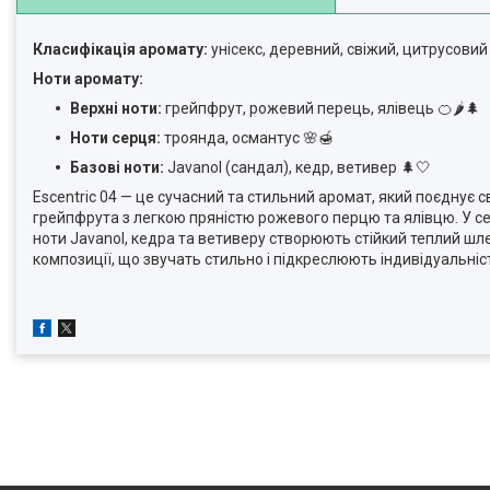
Класифікація аромату:
унісекс, деревний, свіжий, цитрусовий
Ноти аромату:
Верхні ноти:
грейпфрут, рожевий перець, ялівець 🍊🌶️🌲
Ноти серця:
троянда, османтус 🌸🍯
Базові ноти:
Javanol (сандал), кедр, ветивер 🌲🤍
Escentric 04 — це сучасний та стильний аромат, який поєднує 
грейпфрута з легкою пряністю рожевого перцю та ялівцю. У сер
ноти Javanol, кедра та ветиверу створюють стійкий теплий шле
композиції, що звучать стильно і підкреслюють індивідуальність