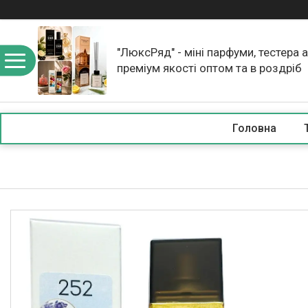
"ЛюксРяд" - міні парфуми, тестера 
преміум якості оптом та в роздріб
Головна