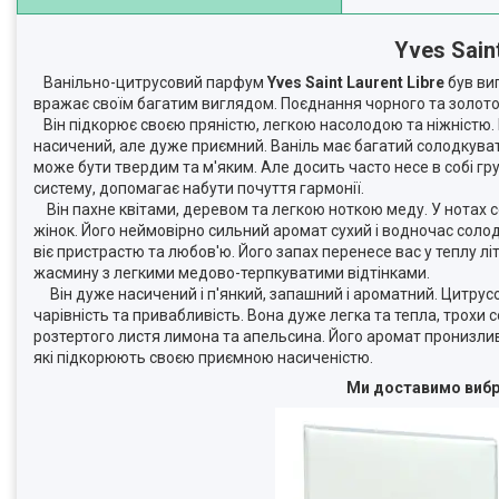
Yves Sain
Ванільно-цитрусовий парфум
Yves Saint Laurent Libre
був ви
вражає своїм багатим виглядом. Поєднання чорного та золотог
Він підкорює своєю пряністю, легкою насолодою та ніжністю. Н
насичений, але дуже приємний. Ваніль має багатий солодкувати
може бути твердим та м'яким. Але досить часто несе в собі г
систему, допомагає набути почуття гармонії.
Він пахне квітами, деревом та легкою ноткою меду. У нотах се
жінок. Його неймовірно сильний аромат сухий і водночас сол
віє пристрастю та любов'ю. Його запах перенесе вас у теплу л
жасмину з легкими медово-терпкуватими відтінками.
Він дуже насичений і п'янкий, запашний і ароматний. Цитрусов
чарівність та привабливість. Вона дуже легка та тепла, трохи
розтертого листя лимона та апельсина. Його аромат пронизли
які підкорюють своєю приємною насиченістю.
Ми доставимо вибра