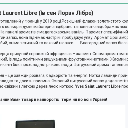
t Laurent Libre (Ів сен Лоран Лібре)
готовлений у Франції у 2019 році.Розкішний флакон золотистого ко
о кольорів дуже майстерно підібрано та повністю відображає всю 
а панелі ароматів є мадагаскарська ваніль. Її аромат специфічний 
й запах, вона піднімає настрій і пробуджує уяву. Аромат сірої амб
рубий, анімалістичний та важкий нюанси. Благородний запах білог
рця присутній справжній афродизіак – жасмин. Своїм ароматом він п
одкий, із ледь помітними вишуканими фруктовими нотками. Жасмин 
ітню ніч біля прохолодної річкової води. Цитрусовий аромат апельс
і – це завжди розвага, бадьорість та енергія. Нотка лаванди прино
 солодка та досить приємна. Яскравий цитрусовий запах додає петітг
во-свіжий з легкою дерев'яною ноткою.
Yves Saint Laurent Libre
поє
ний Вами товар в найкоротші терміни по всій Україні!