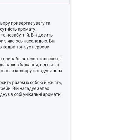
льору привертає увагу та
сутність аромату.
та незабутній. Він досить
ри з якоюсь насолодою. Він
о кедра тонізує нервову
риваблює всіх: і чоловіків, і
розпалює бажання, від нього
инового кольору нагадує запах
сить разом із собою ніжність,
рейн. Він нагадує запах
днує в собі унікальні аромати,