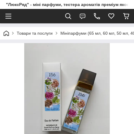
"ЛюксРяд" - міні парфуми, тестера ароматів преміум якості
Товари та послуги
Мініпарфуми (65 мл, 60 мл, 50 мл, 40