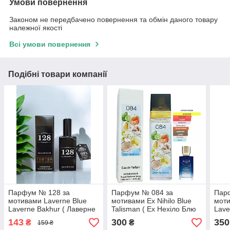
Умови повернення
Законом не передбачено повернення та обмін даного товару
належної якості
Всі умови повернення
Подібні товари компанії
Парфум № 128 за
Парфум № 084 за
Пар
мотивами Laverne Blue
мотивами Ex Nihilo Blue
моти
Laverne Bakhur ( Лаверне
Talisman ( Ех Нехіло Блю
Lave
Блю Лаверне Бакхур ) 65
ТалІсман ) 40 мл
Лаве
143
300
350
₴
₴
159 ₴
мл