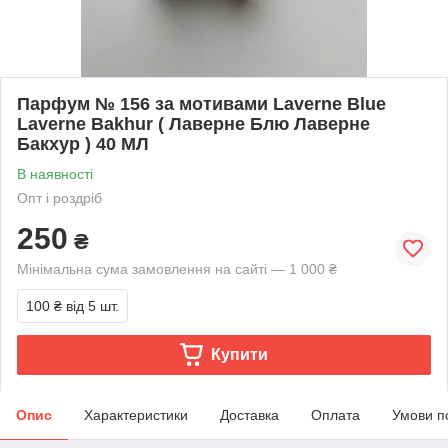
Парфум № 156 за мотивами Laverne Blue
Laverne Bakhur ( Лаверне Блю Лаверне
Бакхур ) 40 МЛ
В наявності
Опт і роздріб
250
₴
Мінімальна сума замовлення на сайті — 1 000 ₴
100 ₴
від 5 шт.
Купити
Опис
Характеристики
Доставка
Оплата
Умови п