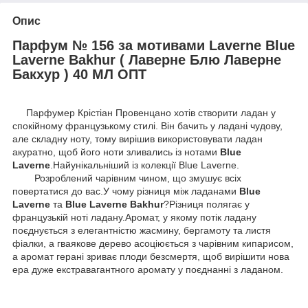
Опис
Парфум № 156 за мотивами Laverne Blue
Laverne Bakhur ( Лаверне Блю Лаверне
Бакхур ) 40 МЛ ОПТ
Парфумер Крістіан Провенцано хотів створити ладан у
спокійному французькому стилі. Він бачить у ладані чудову,
але складну ноту, тому вирішив використовувати ладан
акуратно, щоб його ноти зливались із нотами
Blue
Laverne
.Найунікальніший із колекції Blue Laverne.
Розроблений чарівним чином, що змушує всіх
повертатися до вас.У чому різниця між ладанами
Blue
Laverne
та
Blue Laverne Bakhur
?Різниця полягає у
французькій ноті ладану.Аромат, у якому потік ладану
поєднується з елегантністю жасмину, бергамоту та листя
фіалки, а гваякове дерево асоціюється з чарівним кипарисом,
а аромат герані зриває плоди безсмертя, щоб вирішити нова
ера дуже екстравагантного аромату у поєднанні з ладаном.