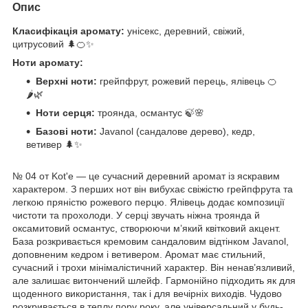
Опис
Класифікація аромату:
унісекс, деревний, свіжий,
цитрусовий 🌲🍊✨
Ноти аромату:
Верхні ноти:
грейпфрут, рожевий перець, ялівець 🍊
🌶️🌿
Ноти серця:
троянда, османтус 🍃🌸
Базові ноти:
Javanol (сандалове дерево), кедр,
ветивер 🌲✨
№ 04 от Kot'e — це сучасний деревний аромат із яскравим
характером. З перших нот він вибухає свіжістю грейпфрута та
легкою пряністю рожевого перцю. Ялівець додає композиції
чистоти та прохолоди. У серці звучать ніжна троянда й
оксамитовий османтус, створюючи м’який квітковий акцент.
База розкривається кремовим сандаловим відтінком Javanol,
доповненим кедром і ветивером. Аромат має стильний,
сучасний і трохи мінімалістичний характер. Він ненав’язливий,
але залишає витончений шлейф. Гармонійно підходить як для
щоденного використання, так і для вечірніх виходів. Чудово
розкривається в теплу пору року, але універсальний у будь-