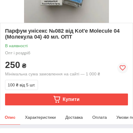
Парфум унісекс №082 від Kot'e Molecule 04
(Молекула 04) 40 мл. ОПТ
В наявності
Опт і роздріб
250
₴
Мінімальна сума замовлення на сайті — 1 000 ₴
100 ₴
від 5 шт.
Купити
Опис
Характеристики
Доставка
Оплата
Умови п