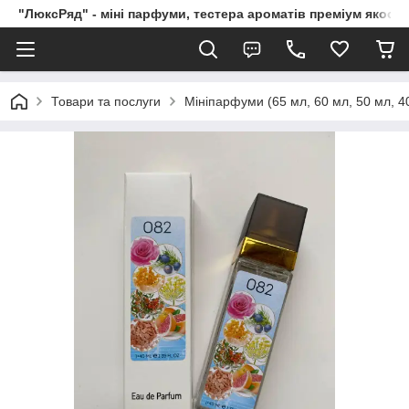
"ЛюксРяд" - міні парфуми, тестера ароматів преміум якості
Товари та послуги
Мініпарфуми (65 мл, 60 мл, 50 мл, 40