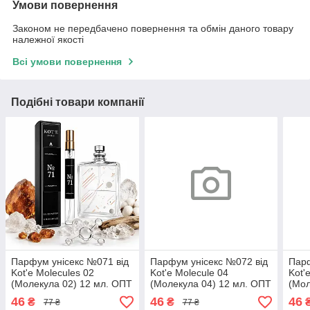
Умови повернення
Законом не передбачено повернення та обмін даного товару
належної якості
Всі умови повернення
Подібні товари компанії
Парфум унісекс №071 від
Парфум унісекс №072 від
Парф
Kot'e Molecules 02
Kot'e Molecule 04
Kot'
(Молекула 02) 12 мл. ОПТ
(Молекула 04) 12 мл. ОПТ
(Мол
46
46
46
₴
₴
77 ₴
77 ₴