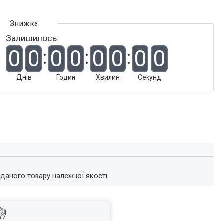
Залишилось
0
0
0
0
0
0
0
0
Днів
Годин
Хвилин
Секунд
 даного товару належної якості