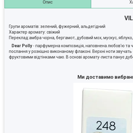
Опис
Х
VI
Групи ароматів: зелений, фужерний, альдегідний
Характер аромату: свіжий
Переклад:амбра чорна, бергамот, дубовий мох, мускус, яблуко,
Dear Polly
- парфумерна композиція, наповнена любов'ю та 
послання у розкішно виконаному флаконі. Верхні ноти звучать
фруктовими відтінками чаю. В основі аромату-листа панує дубо
Ми доставимо вибраний