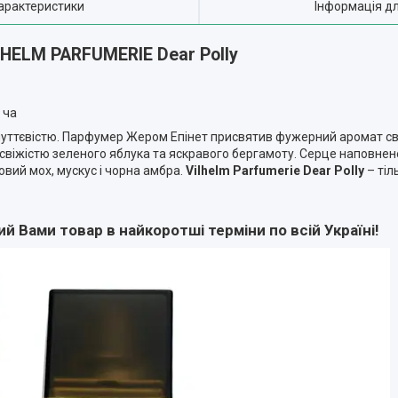
арактеристики
Інформація д
LHELM PARFUMERIE Dear Polly
 ча
чуттєвістю. Парфумер Жером Епінет присвятив фужерний аромат св
 свіжістю зеленого яблука та яскравого бергамоту. Серце наповне
вий мох, мускус і чорна амбра.
Vilhelm Parfumerie Dear Polly
– тіль
 Вами товар в найкоротші терміни по всій Україні!