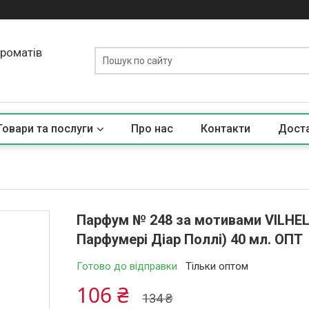
ароматів
Товари та послуги
Про нас
Контакти
Доста
Парфум № 248 за мотивами VILHEL
Парфумері Діар Поллі) 40 мл. ОПТ
Готово до відправки
Тільки оптом
106 ₴
134 ₴