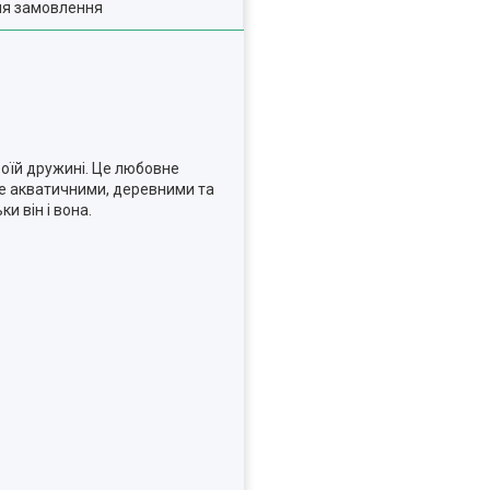
ля замовлення
оїй дружині. Це любовне
не акватичними, деревними та
ки він і вона.