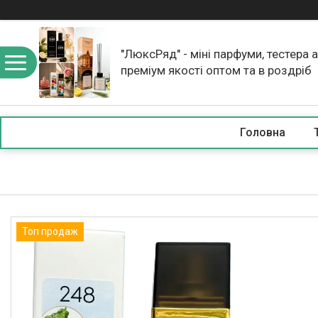
"ЛюксРяд" - міні парфуми, тестера 
преміум якості оптом та в роздріб
Головна
Топ продаж