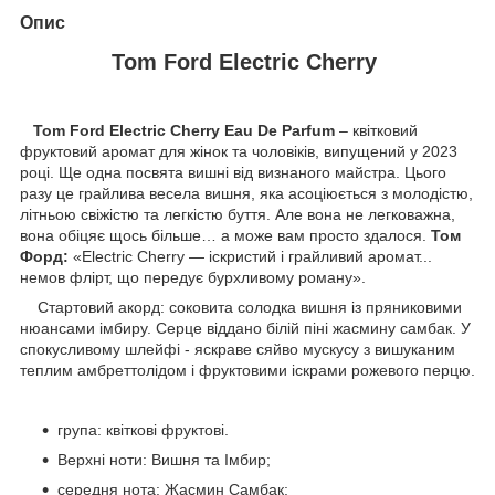
Опис
Tom Ford Electric Cherry
Tom Ford Electric Cherry Eau De Parfum
– квітковий
фруктовий аромат для жінок та чоловіків, випущений у 2023
році. Ще одна посвята вишні від визнаного майстра. Цього
разу це грайлива весела вишня, яка асоціюється з молодістю,
літньою свіжістю та легкістю буття. Але вона не легковажна,
вона обіцяє щось більше… а може вам просто здалося.
Том
Форд:
«Electric Cherry — іскристий і грайливий аромат...
немов флірт, що передує бурхливому роману».
Стартовий акорд: соковита солодка вишня із пряниковими
нюансами імбиру. Серце віддано білій піні жасмину самбак. У
спокусливому шлейфі - яскраве сяйво мускусу з вишуканим
теплим амбреттолідом і фруктовими іскрами рожевого перцю.
група: квіткові фруктові.
Верхні ноти: Вишня та Імбир;
середня нота: Жасмин Самбак;