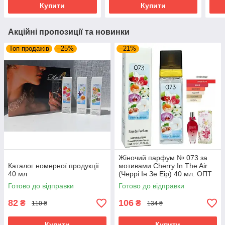
Купити
Купити
Акційні пропозиції та новинки
Топ продажів
–25%
–21%
Жіночий парфум № 073 за
Каталог номерної продукції
мотивами Cherry In The Air
40 мл
(Черрі Ін Зе Еір) 40 мл. ОПТ
Готово до відправки
Готово до відправки
82
106
₴
₴
110 ₴
134 ₴
Купити
Купити