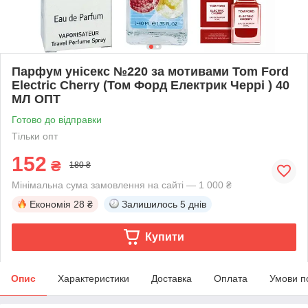
Парфум унісекс №220 за мотивами Tom Ford
Electric Cherry (Том Форд Електрик Черрі ) 40
МЛ ОПТ
Готово до відправки
Тільки опт
152
₴
180 ₴
Мінімальна сума замовлення на сайті — 1 000 ₴
Економія
28 ₴
Залишилось
5 днів
Купити
Опис
Характеристики
Доставка
Оплата
Умови п