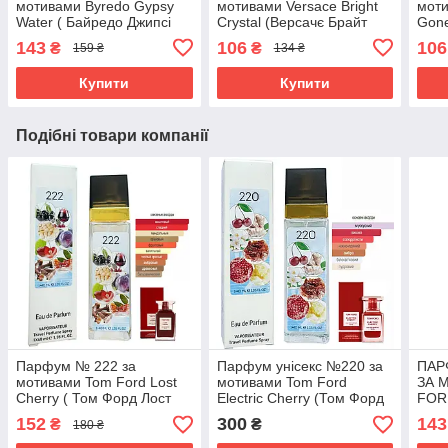
мотивами Byredo Gypsy
мотивами Versace Bright
моти
Water ( Байредо Джипсі
Crystal (Версачє Брайт
Gone
Воте ) 65 МЛ
Крістал) 40 мл ОПТ
Гон 
143
106
106
₴
₴
159 ₴
134 ₴
Купити
Купити
Подібні товари компанії
Парфум № 222 за
Парфум унісекс №220 за
ПАР
мотивами Tom Ford Lost
мотивами Tom Ford
ЗА 
Cherry ( Том Форд Лост
Electric Cherry (Том Форд
FOR
Черрі ) 40 мл ОПТ
Електрик Черрі ) 40 МЛ
ТОМ
152
300
143
₴
₴
180 ₴
МАР