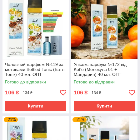
Чоловічий парфюм №119 за
Унісекс парфум №172 від
мотивами Bottled Tonic (Батл
Kot'e (Молекула 01 +
Тонік) 40 мл. ОПТ
Мандарин) 40 мл. ОПТ
Готово до відправки
Готово до відправки
106
106
₴
₴
134 ₴
134 ₴
Купити
Купити
–21%
–21%