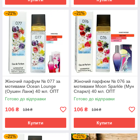
–21%
–21%
Жіночий парфум № 077 за
Жіночий парфюм № 076 за
мотивами Ocean Lounge
мотивами Moon Sparkle (Мун
(Оушен Ланж) 40 мл. ОПТ
Спаркл) 40 мл. ОПТ
Готово до відправки
Готово до відправки
106
106
₴
₴
134 ₴
134 ₴
Купити
Купити
–21%
–21%