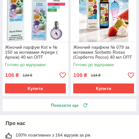
Жіночий парфум Kot`e №
Жіночий парфюм № 079 за
150 за мотивами Arpege (
мотивами Sorbetto Rosso
Арпеж) 40 мл ОПТ
(Сорбетто Россо) 40 мл ОПТ
Готово до відправки
Готово до відправки
106
106
₴
₴
134 ₴
134 ₴
Купити
Купити
Показати ще
Про нас
100% позитивних з 164 відгуків за рік