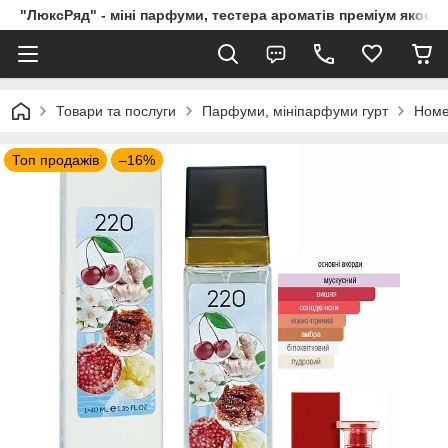
"ЛюксРяд" - міні парфуми, тестера ароматів преміум якості
Товари та послуги
Парфуми, мініпарфуми гурт
Номе
Топ продажів
–16%