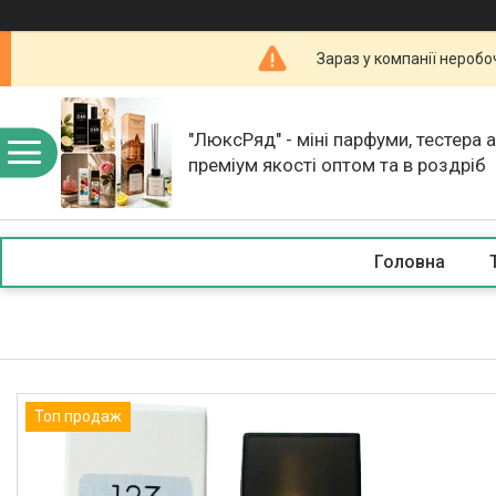
Зараз у компанії неробо
"ЛюксРяд" - міні парфуми, тестера 
преміум якості оптом та в роздріб
Головна
Топ продаж