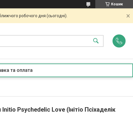
Кошик
ближчого робочого дня (сьогодні).
вка та оплата
itio Psychedelic Love (Iнітіо Псіхaделік