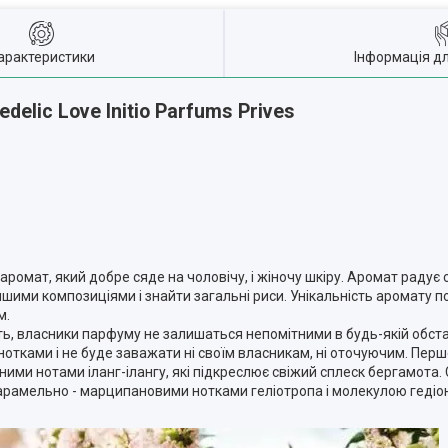
арактеристики
Інформація д
delic Love Initio Parfums Prives
ромат, який добре сяде на чоловічу, і жіночу шкіру. Аромат радує 
шими композиціями і знайти загальні риси. Унікальність аромату 
м.
ь, власники парфуму не залишаться непомітними в будь-якій обста
тками і не буде заважати ні своїм власникам, ні оточуючим. Перше
ими нотами іланг-ілангу, які підкреслює свіжий сплеск бергамота.
арамельно - марципановими нотками геліотропа і молекулою гедіо