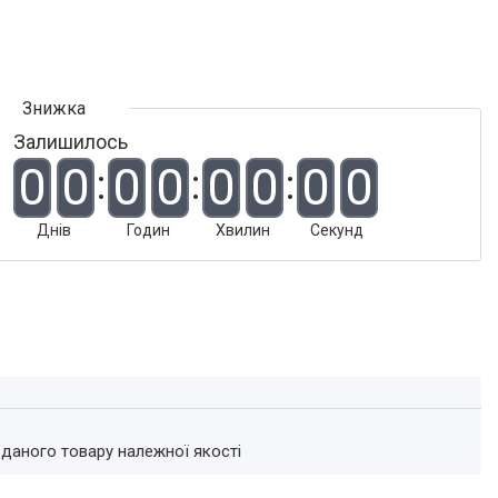
Залишилось
0
0
0
0
0
0
0
0
Днів
Годин
Хвилин
Секунд
 даного товару належної якості