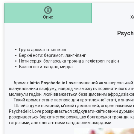
Опис
Х
Psyche
Група ароматів: квіткові
Верхні ноти: бергамот, іланг-іланг
Ноти серця: болгарська троянда, геліотроп, гедіон
Базові ноти: сандал, мирра
Аромат
Initio Psychedelic Love
заявлений як універсальний а
шанувальники парфуму, навряд чи зможуть порівняти його з ін
молекули гедіон, який вважається безвідмовним афродизіако
Такий аромат стане пасткою для протилежної статі, а значит
Шлейф дуже помірний, м'який і делікатний, огорне ніжними но
Psychedelic Love розкривається слідкувати-квітковими дурманн
розкривається бархатистою розкішшю болгарської троянди, к
і строгими, але елегантними сандаловим акордами.