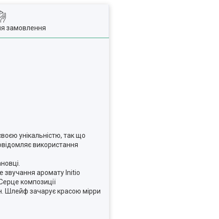
ля замовлення
своєю унікальністю, так що
повідомляє використання
новці.
 звучання аромату Initio
 Серце композиції
н. Шлейф зачарує красою мірри