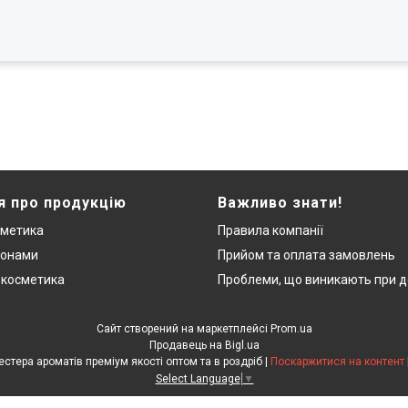
я про продукцію
Важливо знати!
сметика
Правила компанії
монами
Прийом та оплата замовлень
 косметика
Проблеми, що виникають при д
Сайт створений на маркетплейсі
Prom.ua
Продавець на Bigl.ua
"ЛюксРяд" - міні парфуми, тестера ароматів преміум якості оптом та в роздріб |
Поскаржитися на контент
Select Language
▼