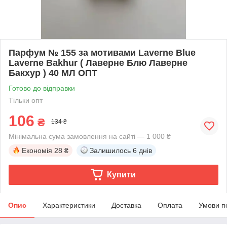
Парфум № 155 за мотивами Laverne Blue
Laverne Bakhur ( Лаверне Блю Лаверне
Бакхур ) 40 МЛ ОПТ
Готово до відправки
Тільки опт
106
₴
134 ₴
Мінімальна сума замовлення на сайті — 1 000 ₴
Економія
28 ₴
Залишилось
6 днів
Купити
Опис
Характеристики
Доставка
Оплата
Умови п