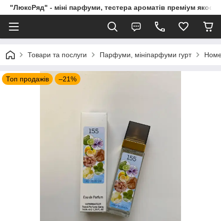
"ЛюксРяд" - міні парфуми, тестера ароматів преміум якості
Товари та послуги
Парфуми, мініпарфуми гурт
Номе
Топ продажів
–21%