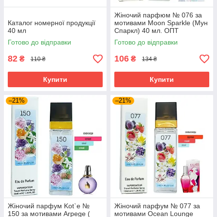
Жіночий парфюм № 076 за
Каталог номерної продукції
мотивами Moon Sparkle (Мун
40 мл
Спаркл) 40 мл. ОПТ
Готово до відправки
Готово до відправки
82
106
₴
₴
110 ₴
134 ₴
Купити
Купити
–21%
–21%
Жіночий парфум Kot`e №
Жіночий парфум № 077 за
150 за мотивами Arpege (
мотивами Ocean Lounge