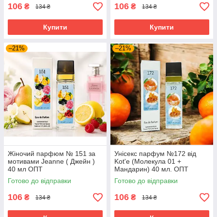
106
106
₴
₴
134 ₴
134 ₴
Купити
Купити
–21%
–21%
Жіночий парфюм № 151 за
Унісекс парфум №172 від
мотивами Jeanne ( Джейн )
Kot'e (Молекула 01 +
40 мл ОПТ
Мандарин) 40 мл. ОПТ
Готово до відправки
Готово до відправки
106
106
₴
₴
134 ₴
134 ₴