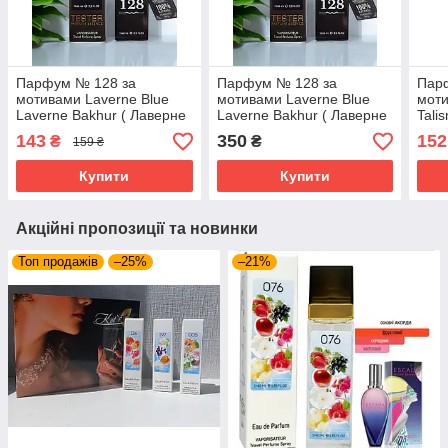
Парфум № 128 за
Парфум № 128 за
Пар
мотивами Laverne Blue
мотивами Laverne Blue
моти
Laverne Bakhur ( Лаверне
Laverne Bakhur ( Лаверне
Tali
Блю Лаверне Бакхур ) 65
Блю Лаверне Бакхур ) 65
ТалІ
143
350
152
₴
₴
159 ₴
мл
мл
Купити
Купити
Акційні пропозиції та новинки
Топ продажів
–25%
–21%