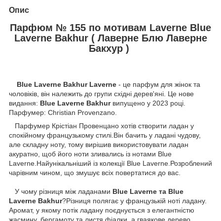
Опис
Парфюм № 155 по мотивам Laverne Blue
Laverne Bakhur ( Лаверне Блю Лаверне
Бакхур )
Blue Laverne Bakhur Laverne
- це парфум для жінок та
чоловіків, він належить до групи східні дерев'яні. Це нове
видання:
Blue Laverne Bakhur
випущено у 2023 році.
Парфумер: Christian Provenzano.
Парфумер Крістіан Провенцано хотів створити ладан у
спокійному французькому стилі.Він бачить у ладані чудову,
але складну ноту, тому вирішив використовувати ладан
акуратно, щоб його ноти зливались із нотами Blue
Laverne.Найунікальніший із колекції Blue Laverne.Розроблений
чарівним чином, що змушує всіх повертатися до вас.
У чому різниця між ладанами
Blue Laverne та Blue
Laverne Bakhur
?Різниця полягає у французькій ноті ладану.
Аромат, у якому потік ладану поєднується з елегантністю
жасмину, бергамоту та листя фіалки, а гваякове дерево