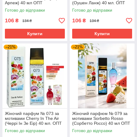
Арпеж) 40 мл ОПТ
(Оушен Ланж) 40 мл. ОПТ
Готово до відправки
Готово до відправки
106
106
₴
₴
134 ₴
134 ₴
Купити
Купити
–21%
–21%
Жіночий парфум № 073 за
Жіночий парфюм № 079 за
мотивами Cherry In The Air
мотивами Sorbetto Rosso
(Черрі Ін Зе Еір) 40 мл. ОПТ
(Сорбетто Россо) 40 мл ОПТ
Готово до відправки
Готово до відправки