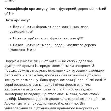
Опис
Класифікація аромату:
унісекс, фужерний, деревний, свіжий
🌿🌲✨
Ноти аромату:
Верхні ноти:
бергамот, апельсин, інжир, лавр,
розмарин 🍊🌿
Ноти серця:
кипарис, фрезія, жасмин 🍃🌸
Базові ноти:
кашмеран, ладан, мастикове дерево
(мастика) 🌲🔥✨
Парфюм унисекс №083 от Kot'e — це свіжий деревно-
фужерний аромат із середземноморським настроєм. З
перших секунд він звучить яскравими цитрусовими акордами
бергамота й апельсина, доповненими зеленими відтінками
інжиру та розмарину. Лавр додає композиції пряної свіжості. У
серці розкриваються кипарис і ніжна фрезія з легким
жасминовим акцентом. База тепла й глибока завдяки
кашмерану та ладану, що створюють м’який, оксамитовий
шлейф. Мастикове дерево додає характерної смолистої ноти.
Аромат звучить природно, чисто й елегантно. Він
універсальний та підходить для щоденного використання.