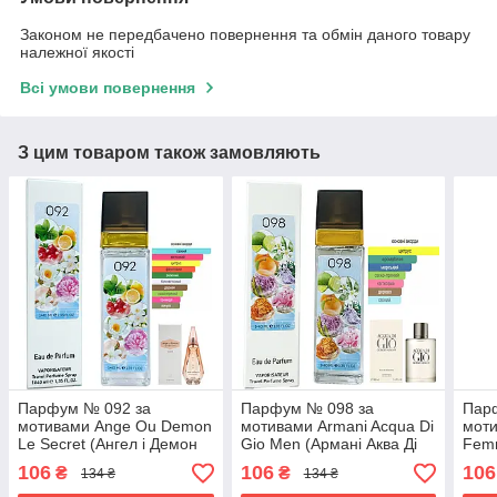
Законом не передбачено повернення та обмін даного товару
належної якості
Всі умови повернення
З цим товаром також замовляють
Парфум № 092 за
Парфум № 098 за
Парф
мотивами Ange Ou Demon
мотивами Armani Acqua Di
моти
Le Secret (Ангел і Демон
Gio Men (Армані Аква Ді
Femm
Секрет) 40 мл ОПТ
Джіо Мен) 40 мл ОПТ
40 
106
106
106
₴
₴
134 ₴
134 ₴