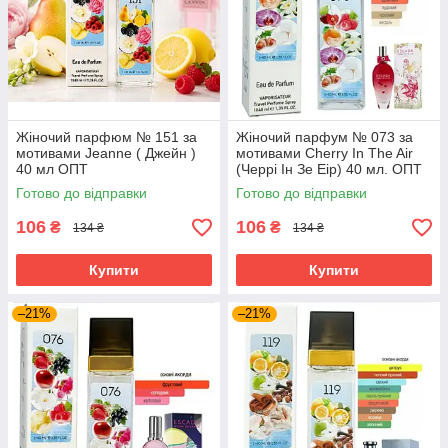
Жіночий парфюм № 151 за
Жіночий парфум № 073 за
мотивами Jeanne ( Джейн )
мотивами Cherry In The Air
40 мл ОПТ
(Черрі Ін Зе Еір) 40 мл. ОПТ
Готово до відправки
Готово до відправки
106
106
₴
₴
134 ₴
134 ₴
Купити
Купити
–21%
–21%