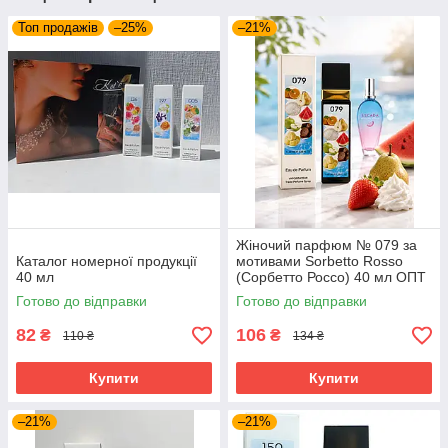
Топ продажів
–25%
–21%
Жіночий парфюм № 079 за
Каталог номерної продукції
мотивами Sorbetto Rosso
40 мл
(Сорбетто Россо) 40 мл ОПТ
Готово до відправки
Готово до відправки
82
106
₴
₴
110 ₴
134 ₴
Купити
Купити
–21%
–21%