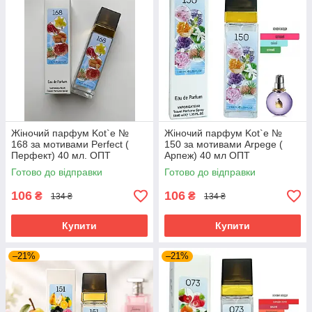
Жіночий парфум Kot`e №
Жіночий парфум Kot`e №
168 за мотивами Perfect (
150 за мотивами Arpege (
Перфект) 40 мл. ОПТ
Арпеж) 40 мл ОПТ
Готово до відправки
Готово до відправки
106
106
₴
₴
134 ₴
134 ₴
Купити
Купити
–21%
–21%