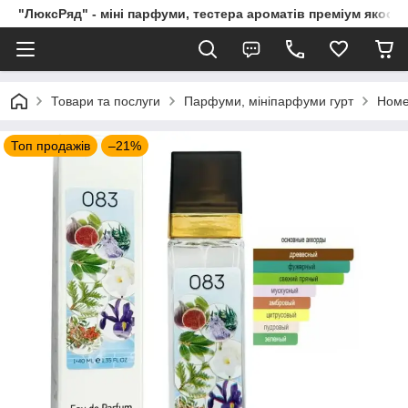
"ЛюксРяд" - міні парфуми, тестера ароматів преміум якості
Товари та послуги
Парфуми, мініпарфуми гурт
Номе
Топ продажів
–21%