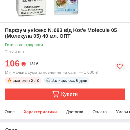
Парфум унісекс №083 від Kot'e Molecule 05
(Молекула 05) 40 мл. ОПТ
Готово до відправки
Тільки опт
106
₴
134 ₴
Мінімальна сума замовлення на сайті — 1 000 ₴
Економія
28 ₴
Залишилось
6 днів
Купити
Опис
Характеристики
Доставка
Оплата
Умови 