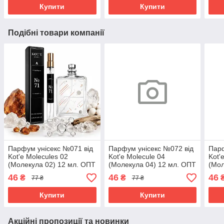
Купити
Купити
Подібні товари компанії
Парфум унісекс №071 від
Парфум унісекс №072 від
Парф
Kot'e Molecules 02
Kot'e Molecule 04
Kot'
(Молекула 02) 12 мл. ОПТ
(Молекула 04) 12 мл. ОПТ
(Мол
46
46
46
₴
₴
77 ₴
77 ₴
Купити
Купити
Акційні пропозиції та новинки