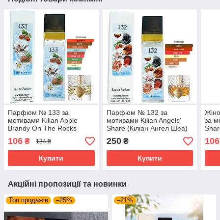
Парфюм № 133 за
Парфюм № 132 за
Жін
мотивами Kilian Apple
мотивами Kilian Angels'
за м
Brandy On The Rocks
Share (Кіліан Ангел Шеа)
Shar
(Кіліан Епл Бренди Он Зе
40 мл.
Анге
106
250
106
₴
₴
134 ₴
Рокс) 40 мл. ОПТ
ОПТ
Купити
Купити
Акційні пропозиції та новинки
Топ продажів
–25%
–21%