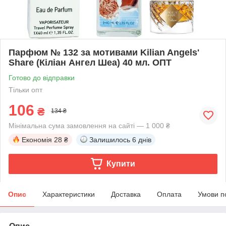
Парфюм № 132 за мотивами Kilian Angels'
Share (Кіліан Ангел Шеа) 40 мл. ОПТ
Готово до відправки
Тільки опт
106
₴
134 ₴
Мінімальна сума замовлення на сайті — 1 000 ₴
Економія
28 ₴
Залишилось
6 днів
Купити
Опис
Характеристики
Доставка
Оплата
Умови п