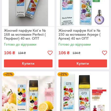
Жіночий парфум Kot`e №
Жіночий парфум Kot`e №
168 за мотивами Perfect (
150 за мотивами Arpege (
Перфект) 40 мл. ОПТ
Арпеж) 40 мл ОПТ
Готово до відправки
Готово до відправки
106
106
₴
₴
134 ₴
134 ₴
Купити
Купити
–21%
–21%