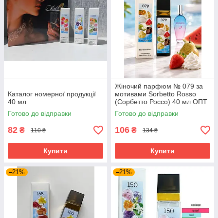
Жіночий парфюм № 079 за
Каталог номерної продукції
мотивами Sorbetto Rosso
40 мл
(Сорбетто Россо) 40 мл ОПТ
Готово до відправки
Готово до відправки
82
106
₴
₴
110 ₴
134 ₴
Купити
Купити
–21%
–21%