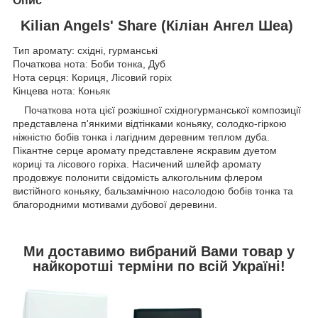
Опис
Kilian Angels' Share (Кіліан Ангел Шеа)
Тип аромату: східні, гурманські
Початкова нота: Боби тонка, Дуб
Нота серця: Кориця, Лісовий горіх
Кінцева нота: Коньяк
Початкова нота цієї розкішної східногурманської композиції
представлена п'янкими відтінками коньяку, солодко-гіркою
ніжністю бобів тонка і лагідним деревним теплом дуба.
Пікантне серце аромату представлене яскравим дуетом
кориці та лісового горіха. Насичений шлейф аромату
продовжує полонити свідомість алкогольним флером
вистійного коньяку, бальзамічною насолодою бобів тонка та
благородними мотивами дубової деревини.
Ми доставимо вибраний Вами товар у
найкоротші терміни по всій Україні!