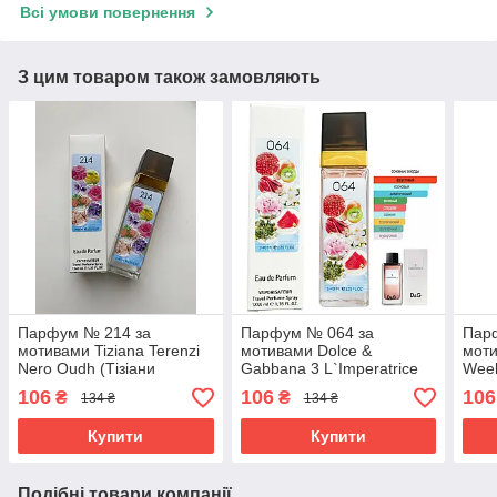
Всі умови повернення
З цим товаром також замовляють
Парфум № 214 за
Парфум № 064 за
Пар
мотивами Tiziana Terenzi
мотивами Dolce &
моти
Nero Oudh (Тізіани
Gabbana 3 L`Imperatrice
Wee
Терензі Нейро Ауд) 40 мл
(Дольче Габбана 3
(Бар
106
106
106
₴
₴
134 ₴
134 ₴
ОПТ
Імператриця) 40 мл ОПТ
ОПТ
Купити
Купити
Подібні товари компанії