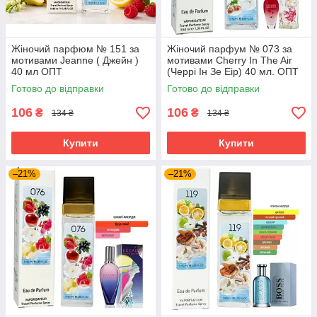
Жіночий парфюм № 151 за
Жіночий парфум № 073 за
мотивами Jeanne ( Джейн )
мотивами Cherry In The Air
40 мл ОПТ
(Черрі Ін Зе Еір) 40 мл. ОПТ
Готово до відправки
Готово до відправки
106
106
₴
₴
134 ₴
134 ₴
Купити
Купити
–21%
–21%