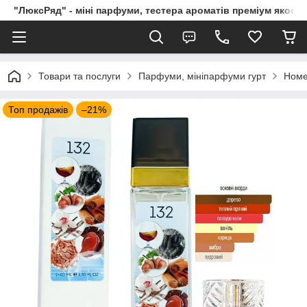
"ЛюксРяд" - міні парфуми, тестера ароматів преміум якості
Товари та послуги
Парфуми, мініпарфуми гурт
Номе
Топ продажів
–21%