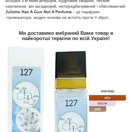
асоціює з м'яким вітерцем, пудровим хмарою, легким
серпанком, він загадковий, непередбачуваний і обволікаючий.
Juliette Has A Gun Not A Perfume
- це парфуми
-провокатори, жоден чоловік не встоїть проти її зброї.
Ми доставимо вибраний Вами товар в
найкоротші терміни по всій Україні!