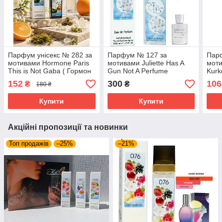
Парфум унісекс № 282 за
Парфум № 127 за
Пар
мотивами Hormone Paris
мотивами Juliette Has A
моти
This is Not Gaba ( Гормон
Gun Not A Perfume
Kurk
Парі із нот Габа ) 40 мл
(Джульетта Хез Е Ган Нот
(Мей
152
300
106
₴
₴
180 ₴
ОПТ
Е Парфюм) 40 мл
Курк
ОПТ
Купити
Купити
Акційні пропозиції та новинки
Топ продажів
–25%
–21%