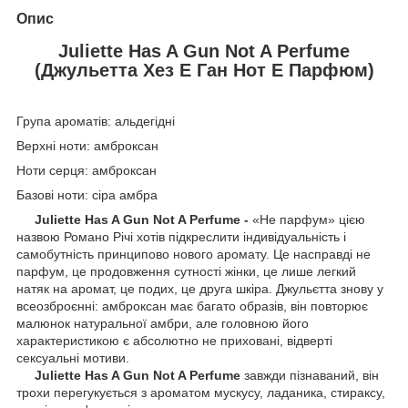
Опис
Juliette Has A Gun Not A Perfume
(Джульетта Хез Е Ган Нот Е Парфюм)
Група ароматів: альдегідні
Верхні ноти: амброксан
Ноти серця: амброксан
Базові ноти: сіра амбра
Juliette Has A Gun Not A Perfume -
«Не парфум» цією
назвою Романо Річі хотів підкреслити індивідуальність і
самобутність принципово нового аромату. Це насправді не
парфум, це продовження сутності жінки, це лише легкий
натяк на аромат, це подих, це друга шкіра. Джульєтта знову у
всеозброєнні: амброксан має багато образів, він повторює
малюнок натуральної амбри, але головною його
характеристикою є абсолютно не приховані, відверті
сексуальні мотиви.
Juliette Has A Gun Not A Perfume
завжди пізнаваний, він
трохи перегукується з ароматом мускусу, ладаника, стираксу,