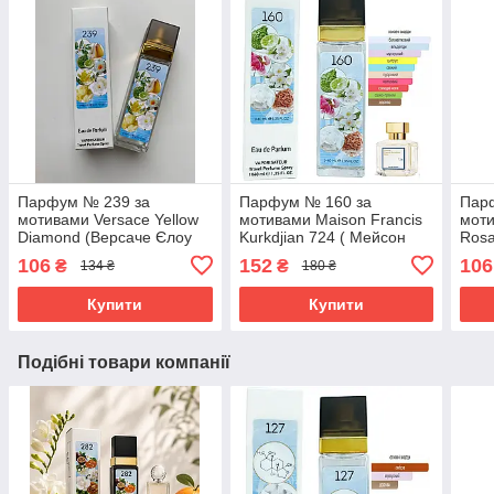
Парфум № 239 за
Парфум № 160 за
Пар
мотивами Versace Yellow
мотивами Maison Francis
моти
Diamond (Версаче Єлоу
Kurkdjian 724 ( Мейсон
Rosa
Даймонд) 40 мл ОПТ
Франціс Куркуджан ) 40
Колл
106
152
106
₴
₴
134 ₴
180 ₴
МЛ ОПТ
мл.
Купити
Купити
Подібні товари компанії