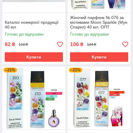
Жіночий парфюм № 076 за
Каталог номерної продукції
мотивами Moon Sparkle (Мун
40 мл
Спаркл) 40 мл. ОПТ
Готово до відправки
Готово до відправки
82
106
₴
₴
110 ₴
134 ₴
Купити
Купити
–21%
–21%