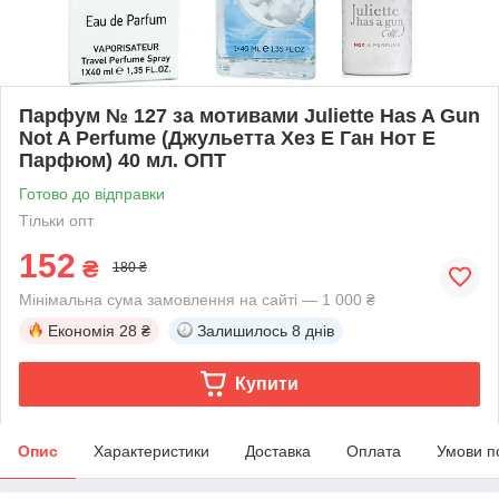
Парфум № 127 за мотивами Juliette Has A Gun
Not A Perfume (Джульетта Хез Е Ган Нот Е
Парфюм) 40 мл. ОПТ
Готово до відправки
Тільки опт
152
₴
180 ₴
Мінімальна сума замовлення на сайті — 1 000 ₴
Економія
28 ₴
Залишилось
8 днів
Купити
Опис
Характеристики
Доставка
Оплата
Умови п