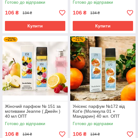
Готово до відправки
Готово до відправки
106
106
₴
₴
134 ₴
134 ₴
Купити
Купити
–21%
–21%
Жіночий парфюм № 151 за
Унісекс парфум №172 від
мотивами Jeanne ( Джейн )
Kot'e (Молекула 01 +
40 мл ОПТ
Мандарин) 40 мл. ОПТ
Готово до відправки
Готово до відправки
106
106
₴
₴
134 ₴
134 ₴