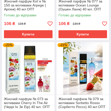
Жіночий парфум Kot`e №
Жіночий парфум № 077 за
150 за мотивами Arpege (
мотивами Ocean Lounge
Арпеж) 40 мл ОПТ
(Оушен Ланж) 40 мл. ОПТ
Готово до відправки
Готово до відправки
106
106
₴
₴
134 ₴
134 ₴
Купити
Купити
–21%
–21%
Жіночий парфум № 073 за
Жіночий парфюм № 079 за
мотивами Cherry In The Air
мотивами Sorbetto Rosso
(Черрі Ін Зе Еір) 40 мл. ОПТ
(Сорбетто Россо) 40 мл ОПТ