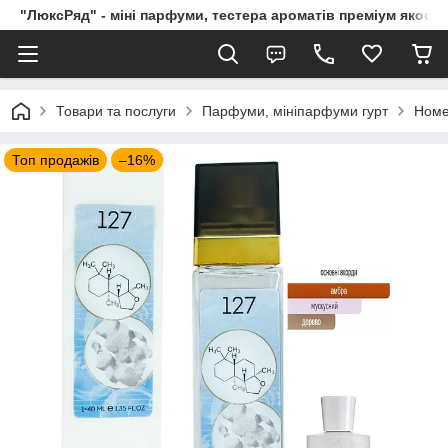
"ЛюксРяд" - міні парфуми, тестера ароматів преміум якості
Товари та послуги
Парфуми, мініпарфуми гурт
Номе
Топ продажів
–16%