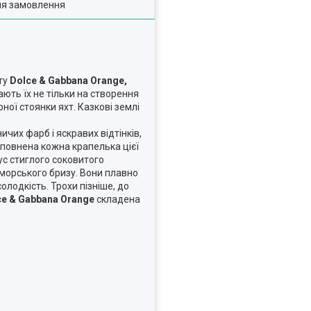
ля замовлення
ту
Dolce & Gabbana Orange,
ють їх не тільки на створення
ної стоянки яхт. Казкові землі
их фарб і яскравих відтінків,
аповнена кожна крапелька цієї
с стиглого соковитого
 морського бризу. Вони плавно
лодкість. Трохи пізніше, до
ce & Gabbana Orange
складена