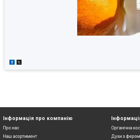
Інформація про компанію
Інформаці
Про нас
Органічна ко
Наш асортимент
Духи з феро