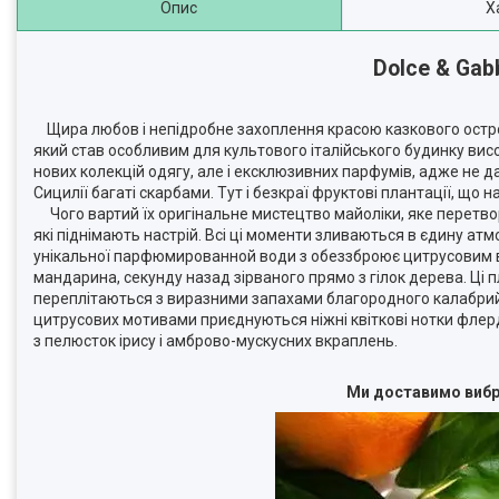
Опис
Х
Dolce & Ga
Щира любов і непідробне захоплення красою казкового остров
який став особливим для культового італійського будинку вис
нових колекцій одягу, але і ексклюзивних парфумів, адже не д
Сицилії багаті скарбами. Тут і безкраї фруктові плантації, що
Чого вартий їх оригінальне мистецтво майоліки, яке перетво
які піднімають настрій. Всі ці моменти зливаються в єдину а
унікальної парфюмированной води з обеззброює цитрусовим в
мандарина, секунду назад зірваного прямо з гілок дерева. Ці 
переплітаються з виразними запахами благородного калабрийск
цитрусових мотивами приєднуються ніжні квіткові нотки флер
з пелюсток ірису і амброво-мускусних вкраплень.
Ми доставимо вибра