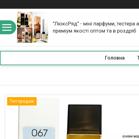
"ЛюксРяд" - міні парфуми, тестера 
преміум якості оптом та в роздріб
Головна
Топ продаж