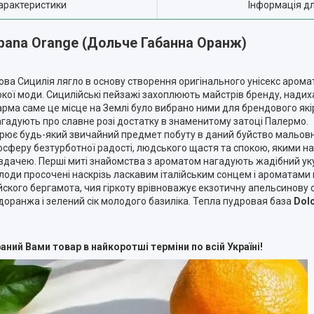
арактеристики
Інформація д
bbana Orange (Дольче Габанна Оранж)
а Сицилія лягло в основу створення оригінального унісекс арома
окої моди. Сицилійські пейзажі захоплюють майстрів бренду, надиха
арма саме це місце на Землі було вибрано ними для брендового якір
 нагадують про славне розі достатку в знаменитому затоці Палермо.
рює будь-який звичайний предмет побуту в даний буйство мальовнич
тмосферу безтурботної радості, людського щастя та спокою, якими н
дачею. Перші миті знайомства з ароматом нагадують жадібний уку
плоди просочені наскрізь ласкавим італійським сонцем і ароматами
ого бергамота, чия гіркоту врівноважує екзотичну апельсинову со
доранжа і зелений сік молодого базиліка. Тепла пудровая база
Dol
ний Вами товар в найкоротші терміни по всій Україні!