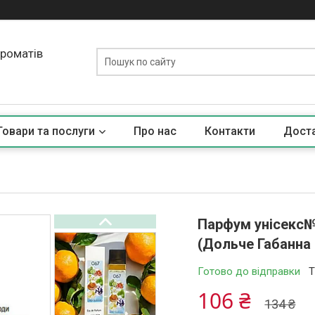
ароматів
Товари та послуги
Про нас
Контакти
Доста
Парфум унісекс№
(Дольче Габанна
Готово до відправки
Т
106 ₴
134 ₴