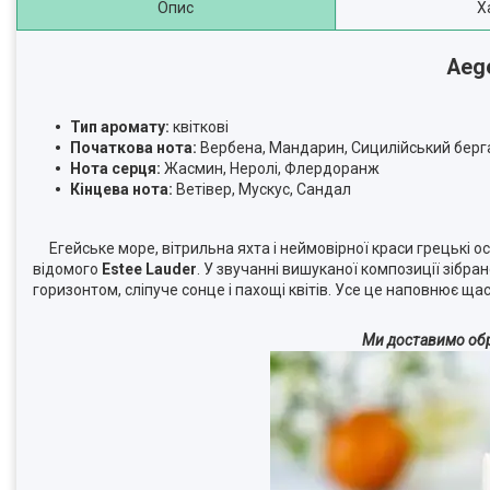
Опис
Х
Aege
Тип аромату:
квіткові
Початкова нота:
Вербена, Мандарин, Сицилійський бер
Нота серця:
Жасмин, Неролі, Флердоранж
Кінцева нота:
Ветівер, Мускус, Сандал
Егейське море, вітрильна яхта і неймовірної краси грецькі
відомого
Estee Lauder
. У звучанні вишуканої композиції зібра
горизонтом, сліпуче сонце і пахощі квітів. Усе це наповнює щас
Ми доставимо обра