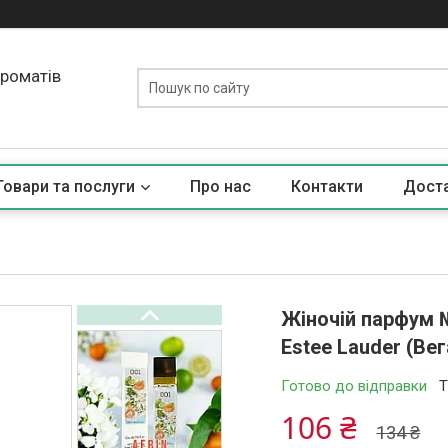
ароматів
Товари та послуги
Про нас
Контакти
Доста
Жіночій парфум 
Estee Lauder (Ве
Готово до відправки
Т
106 ₴
134 ₴