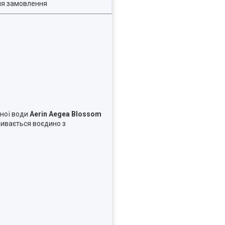
ля замовлення
аної води
Aerin Aegea Blossom
зливається воєдино з