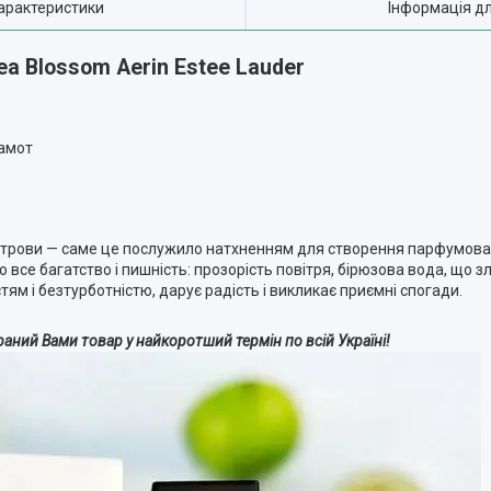
арактеристики
Інформація д
a Blossom Aerin Estee Lauder
гамот
 острови — саме це послужило натхненням для створення парфумов
но все багатство і пишність: прозорість повітря, бірюзова вода, що 
тям і безтурботністю, дарує радість і викликає приємні спогади.
ний Вами товар у найкоротший термін по всій Україні!