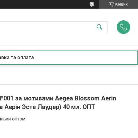
Кошик
вка та оплата
№001 за мотивами Aegea Blossom Aerin
га Аерін Эсте Лаудер) 40 мл. ОПТ
ільки оптом