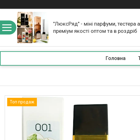
"ЛюксРяд" - міні парфуми, тестера 
преміум якості оптом та в роздріб
Головна
Топ продаж