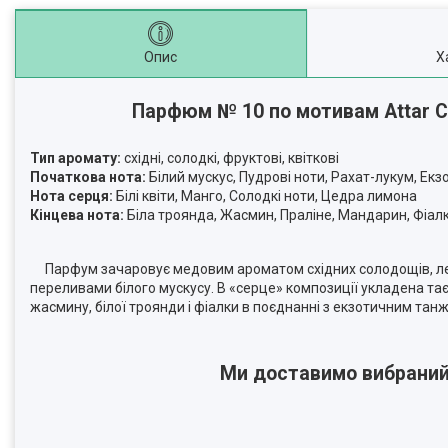
Опис
Х
Парфюм № 10 по мотивам Attar Co
Тип аромату:
східні, солодкі, фруктові, квіткові
Початкова нота:
Білий мускус, Пудрові ноти, Рахат-лукум, Екз
Нота серця:
Білі квіти, Манго, Солодкі ноти, Цедра лимона
Кінцева нота:
Біла троянда, Жасмин, Праліне, Мандарин, Фіал
Парфум зачаровує медовим ароматом східних солодощів, лег
переливами білого мускусу. В «серце» композиції укладена тає
жасмину, білої троянди і фіалки в поєднанні з екзотичним та
Ми доставимо вибраний В