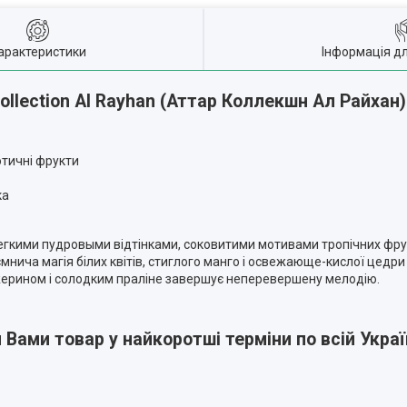
арактеристики
Інформація д
llection Al Rayhan (Аттар Коллекшн Ал Райхан
отичні фрукти
ка
кими пудровыми відтінками, соковитими мотивами тропічних фру
мнича магія білих квітів, стиглого манго і освежающе-кислої цедр
нжерином і солодким праліне завершує неперевершену мелодію.
ами товар у найкоротші терміни по всій Україн