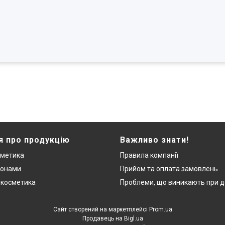
я про продукцію
Важливо знати!
сметика
Правила компанії
монами
Прийом та оплата замовлень
 косметика
Проблеми, що виникають при д
Сайт створений на маркетплейсі
Prom.ua
Продавець на Bigl.ua