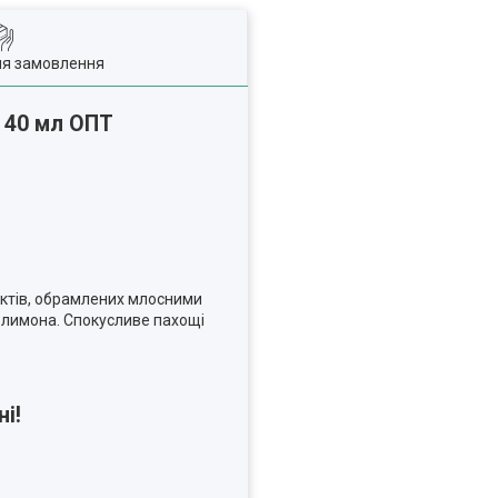
ля замовлення
) 40 мл ОПТ
ктів, обрамлених млосними
и лимона. Спокусливе пахощі
і!