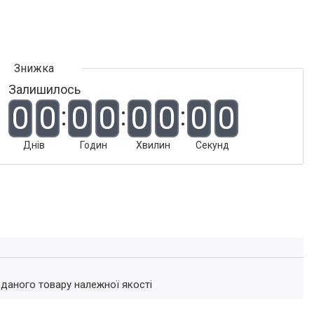
Залишилось
0
0
0
0
0
0
0
0
Днів
Годин
Хвилин
Секунд
 даного товару належної якості