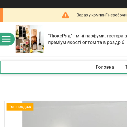
Зараз у компанії неробочи
"ЛюксРяд" - міні парфуми, тестера 
преміум якості оптом та в роздріб
Головна
Топ продаж