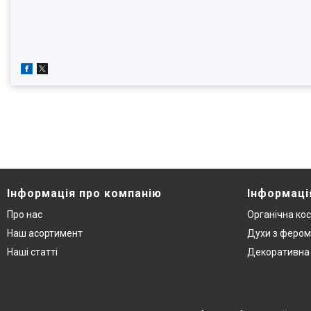
Інформація про компанію
Інформаці
Про нас
Органічна ко
Наш асортимент
Духи з феро
Наші статті
Декоративна