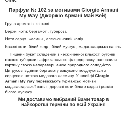
Опис
Парфум № 102 за мотивами Giorgio Armani
My Way (Джоржіо Армані Май Вей)
Група ароматів: квіткові
Верхні ноти: бергамот , тубероза
Ноти серця: жасмин , апельсиновий колір
Базові ноти: білий кедр , білий мускус , мадагаскарська ваніль
Пишний букет складений з нескінченної кількості бутонів
ніжною туберози і африканського флердоранжу, наповнили
картину своєю неперевершеною природного солодкістю.
Цитрусові відтінки бергамоту вишукано поєднуються з
серцевою ноткою медового жасмину. У шлейфі
Giorgio
Armani My Way
переважають гурманські мотиви
мадагаскарської ванілі, деревні ноти білого кедра і розкіш
білого мускусу.
Ми доставимо вибраний Вами товар в
найкоротші терміни по всій Україні!