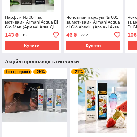
Парфум № 084 за
Чоловічий парфум № 081
Чол
мотивами Armani Acqua Di
за мотивами Armani Acqua
за м
Gio Men (Армані Аква Ді
di Giò Absolu (Армані Аква
Di G
Джио Мен) 65 мл
ді Джіо Абсолю) 12 мл.
Аква
143
46
106
₴
₴
159 ₴
77 ₴
ОПТ
мл.
Купити
Купити
Акційні пропозиції та новинки
Топ продажів
–25%
–21%