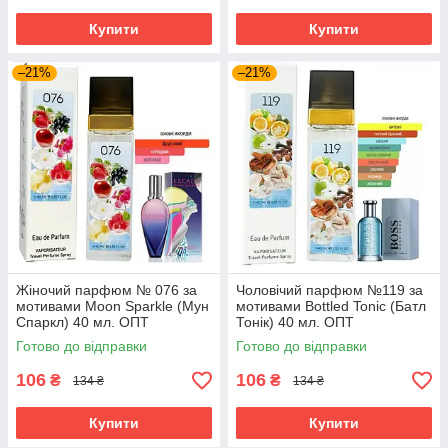
Купити
Купити
–21%
–21%
Жіночий парфюм № 076 за
Чоловічий парфюм №119 за
мотивами Moon Sparkle (Мун
мотивами Bottled Tonic (Батл
Спаркл) 40 мл. ОПТ
Тонік) 40 мл. ОПТ
Готово до відправки
Готово до відправки
106
106
₴
₴
134 ₴
134 ₴
Купити
Купити