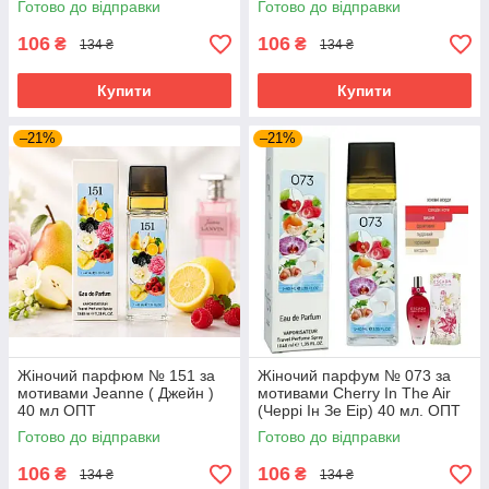
Готово до відправки
Готово до відправки
106
106
₴
₴
134 ₴
134 ₴
Купити
Купити
–21%
–21%
Жіночий парфюм № 151 за
Жіночий парфум № 073 за
мотивами Jeanne ( Джейн )
мотивами Cherry In The Air
40 мл ОПТ
(Черрі Ін Зе Еір) 40 мл. ОПТ
Готово до відправки
Готово до відправки
106
106
₴
₴
134 ₴
134 ₴