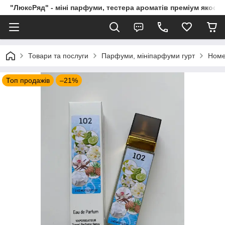
"ЛюксРяд" - міні парфуми, тестера ароматів преміум якості
Товари та послуги
Парфуми, мініпарфуми гурт
Номе
Топ продажів
–21%