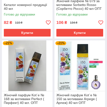
Жіночий парфюм № 079 за
Каталог номерної продукції
мотивами Sorbetto Rosso
40 мл
(Сорбетто Россо) 40 мл ОПТ
Готово до відправки
Готово до відправки
82
106
₴
₴
110 ₴
134 ₴
Купити
Купити
–21%
–21%
Жіночий парфум Kot`e №
Жіночий парфум Kot`e №
168 за мотивами Perfect (
150 за мотивами Arpege (
Перфект) 40 мл. ОПТ
Арпеж) 40 мл ОПТ