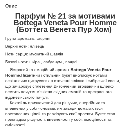
Опис
Парфум № 21 за мотивами
Bottega Veneta Pour Homme
(Боттега Венета Пур Хом)
Група ароматів: шкіряні
Верхні ноти: ялівець
Ноти серця: мускатний шавлія
Базові ноти: шкіра , лабданум , пачулі
Яскравий та емоційний аромат
Bottega Veneta Pour
Homme
.Пікантний і стильний букет виблискує нотами
освіжаючих цитрусових в оточенні ялівцю і сибірської сосни,
що зачаровує сплетення.Витончений зігріваючий шлейф
пестить почуття м'якістю східних емоцій та прекрасного
індонезійського пачулі.
Коктейль призначений для рішучих, енергійних та
впевнених у собі чоловіків, які завжди домагаються
поставлених цілей та реалізують свої проекти. Букет став
прикладом рішучості, впевненості у собі, емоційності та
сміливості.