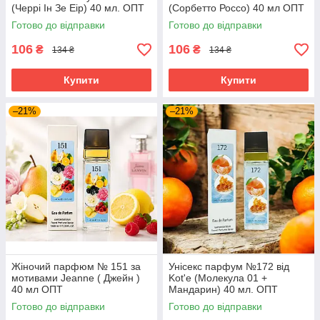
(Черрі Ін Зе Еір) 40 мл. ОПТ
(Сорбетто Россо) 40 мл ОПТ
Готово до відправки
Готово до відправки
106
106
₴
₴
134 ₴
134 ₴
Купити
Купити
–21%
–21%
Жіночий парфюм № 151 за
Унісекс парфум №172 від
мотивами Jeanne ( Джейн )
Kot'e (Молекула 01 +
40 мл ОПТ
Мандарин) 40 мл. ОПТ
Готово до відправки
Готово до відправки