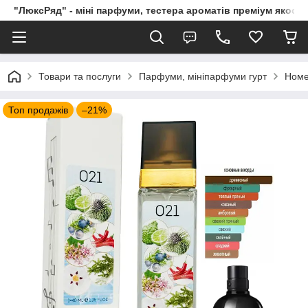
"ЛюксРяд" - міні парфуми, тестера ароматів преміум якості
Товари та послуги
Парфуми, мініпарфуми гурт
Номе
Топ продажів
–21%