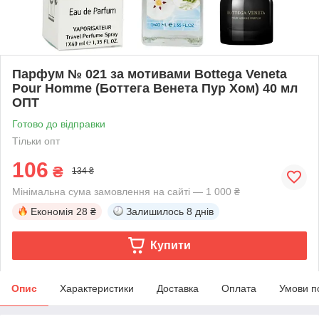
Парфум № 021 за мотивами Bottega Veneta
Pour Homme (Боттега Венета Пур Хом) 40 мл
ОПТ
Готово до відправки
Тільки опт
106
₴
134 ₴
Мінімальна сума замовлення на сайті — 1 000 ₴
Економія
28 ₴
Залишилось
8 днів
Купити
Опис
Характеристики
Доставка
Оплата
Умови п