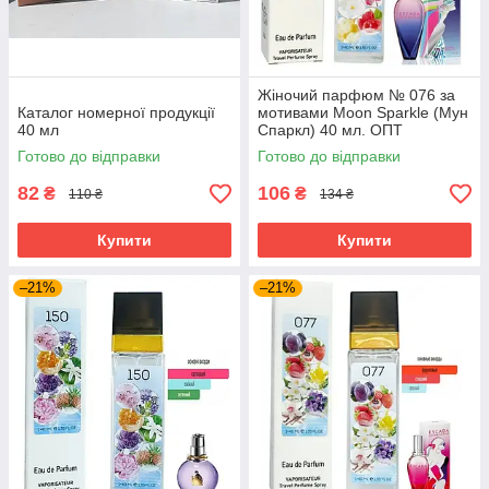
Жіночий парфюм № 076 за
Каталог номерної продукції
мотивами Moon Sparkle (Мун
40 мл
Спаркл) 40 мл. ОПТ
Готово до відправки
Готово до відправки
82
106
₴
₴
110 ₴
134 ₴
Купити
Купити
–21%
–21%