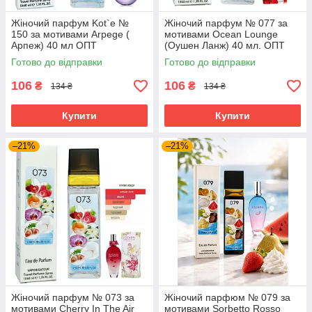
Жіночий парфум Kot`e №
Жіночий парфум № 077 за
150 за мотивами Arpege (
мотивами Ocean Lounge
Арпеж) 40 мл ОПТ
(Оушен Ланж) 40 мл. ОПТ
Готово до відправки
Готово до відправки
106
106
₴
₴
134 ₴
134 ₴
Купити
Купити
–21%
–21%
Жіночий парфум № 073 за
Жіночий парфюм № 079 за
мотивами Cherry In The Air
мотивами Sorbetto Rosso