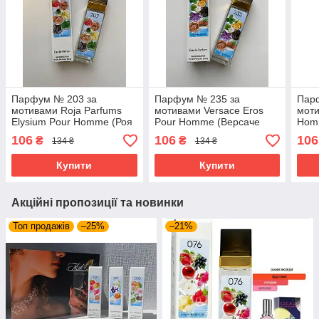
Парфум № 203 за
Парфум № 235 за
Пар
мотивами Roja Parfums
мотивами Versace Eros
моти
Elysium Pour Homme (Роя
Pour Homme (Версаче
Hom
Елісіум пур хом) 40 мл
Ерос Пур Хом) 40 мл ОПТ
Хом
106
106
106
₴
₴
134 ₴
134 ₴
ОПТ
Купити
Купити
Акційні пропозиції та новинки
Топ продажів
–25%
–21%