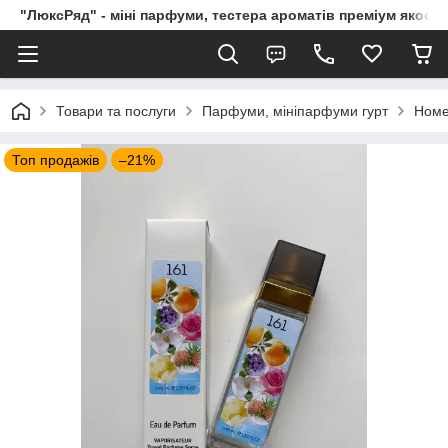
"ЛюксРяд" - міні парфуми, тестера ароматів преміум якості
Товари та послуги
Парфуми, мініпарфуми гурт
Номе
Топ продажів
–21%