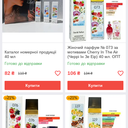
Жіночий парфум № 073 за
Каталог номерної продукції
мотивами Cherry In The Air
40 мл
(Черрі Ін Зе Еір) 40 мл. ОПТ
Готово до відправки
Готово до відправки
82
106
₴
₴
110 ₴
134 ₴
Купити
Купити
–21%
–21%