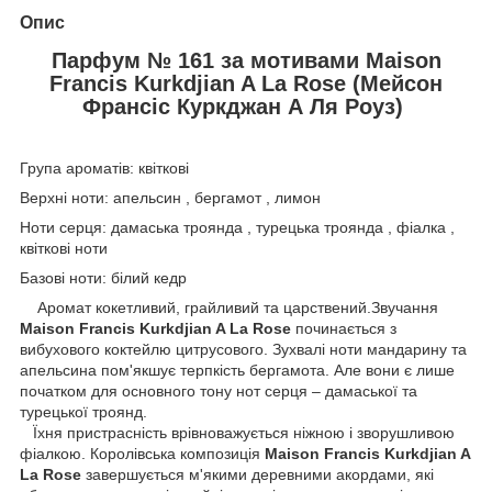
Опис
Парфум № 161 за мотивами Maison
Francis Kurkdjian A La Rose (Мейсон
Франсіс Куркджан А Ля Роуз)
Група ароматів: квіткові
Верхні ноти: апельсин , бергамот , лимон
Ноти серця: дамаська троянда , турецька троянда , фіалка ,
квіткові ноти
Базові ноти: білий кедр
Аромат кокетливий, грайливий та царствений.Звучання
Maison Francis Kurkdjian A La Rose
починається з
вибухового коктейлю цитрусового. Зухвалі ноти мандарину та
апельсина пом'якшує терпкість бергамота. Але вони є лише
початком для основного тону нот серця – дамаської та
турецької троянд.
Їхня пристрасність врівноважується ніжною і зворушливою
фіалкою. Королівська композиція
Maison Francis Kurkdjian A
La Rose
завершується м'якими деревними акордами, які