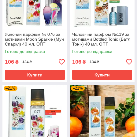
Жіночий парфюм № 076 за
Чоловічий парфюм №119 за
мотивами Moon Sparkle (Мун
мотивами Bottled Tonic (Батл
Спаркл) 40 мл. ОПТ
Тонік) 40 мл. ОПТ
Готово до відправки
Готово до відправки
106
106
₴
₴
134 ₴
134 ₴
Купити
Купити
–21%
–21%