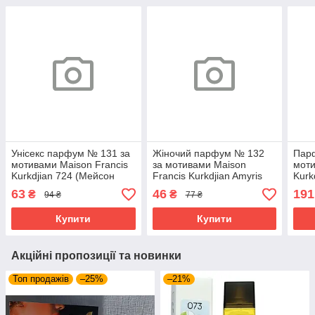
Унісекс парфум № 131 за
Жіночий парфум № 132
Пар
мотивами Maison Francis
за мотивами Maison
моти
Kurkdjian 724 (Мейсон
Francis Kurkdjian Amyris
Kurk
Франціс Куркуджан) 12
Femme (Мейсон Франсис
Фран
63
46
191
₴
₴
94 ₴
77 ₴
мл. ОПТ
Куркджан Амеріс Фемм)
МЛ
12 мл. ОПТ
Купити
Купити
Акційні пропозиції та новинки
Топ продажів
–25%
–21%