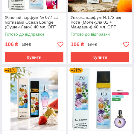
Жіночий парфум № 077 за
Унісекс парфум №172 від
мотивами Ocean Lounge
Kot'e (Молекула 01 +
(Оушен Ланж) 40 мл. ОПТ
Мандарин) 40 мл. ОПТ
Готово до відправки
Готово до відправки
106
106
₴
₴
134 ₴
134 ₴
Купити
Купити
–21%
–21%