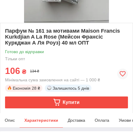
Парфум № 161 за мотивами Maison Francis
Kurkdjian A La Rose (Мейсон Франсіс
Куркджан А Ля Роуз) 40 мл ОПТ
Готово до відправки
Тільки опт
106
₴
134 ₴
Мінімальна сума замовлення на сайті — 1 000 ₴
Економія
28 ₴
Залишилось
5 днів
Купити
Опис
Характеристики
Доставка
Оплата
Умови 