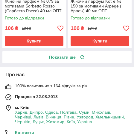
Жіночий парфюм № 079 за
Жіночий парфум Kot`e №
мотивами Sorbetto Rosso
150 за мотивами Arpege (
(Сорбетто Россо) 40 мл ОПТ
Арпеж) 40 мл ОПТ
Готово до відправки
Готово до відправки
106
106
₴
₴
134 ₴
134 ₴
Купити
Купити
Показати ще
Про нас
100% позитивних з 164 відгуків за рік
Працює з 22.08.2013
м. Київ
Харків, Дніпро, Одеса, Полтава, Суми, Миколаїв,
Чернівці, Львів, Вінниця, Рівне, Ужгород, Хмельницький,
Чернігів, Луцьк, Житомир, Київ, Україна
Контакти