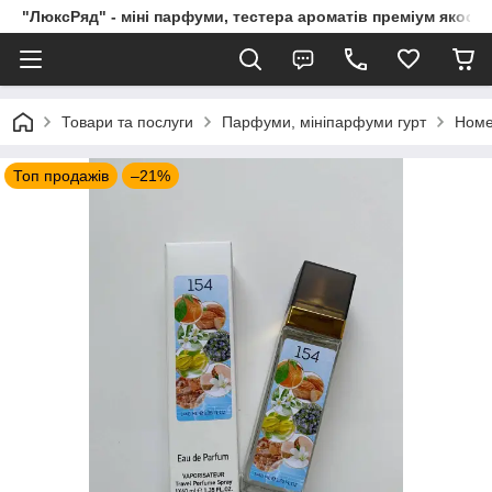
"ЛюксРяд" - міні парфуми, тестера ароматів преміум якості
Товари та послуги
Парфуми, мініпарфуми гурт
Номе
Топ продажів
–21%