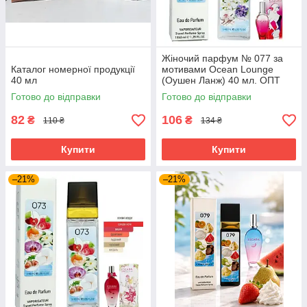
Жіночий парфум № 077 за
Каталог номерної продукції
мотивами Ocean Lounge
40 мл
(Оушен Ланж) 40 мл. ОПТ
Готово до відправки
Готово до відправки
82
106
₴
₴
110 ₴
134 ₴
Купити
Купити
–21%
–21%