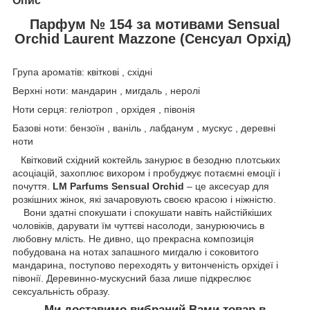
Опис
Парфум № 154 за мотивами Sensual
Orchid Laurent Mazzone (Сенсуал Орхід)
Група ароматів: квіткові , східні
Верхні ноти: мандарин , мигдаль , неролі
Ноти серця: геліотроп , орхідея , півонія
Базові ноти: бензоїн , ваніль , лабданум , мускус , деревні
ноти
Квітковий східний коктейль занурює в безодню плотських
асоціацій, захоплює вихором і пробуджує потаємні емоції і
почуття.
LM Parfums Sensual Orchid
– це аксесуар для
розкішних жінок, які зачаровують своєю красою і ніжністю.
Вони здатні спокушати і спокушати навіть найстійкіших
чоловіків, дарувати їм чуттєві насолоди, занурюючись в
любовну млість. Не дивно, що прекрасна композиція
побудована на нотах запашного мигдалю і соковитого
мандарина, поступово переходять у витонченість орхідеї і
півонії. Деревинно-мускусний база лише підкреслює
сексуальність образу.
Ми доставимо вибраний Вами товар в