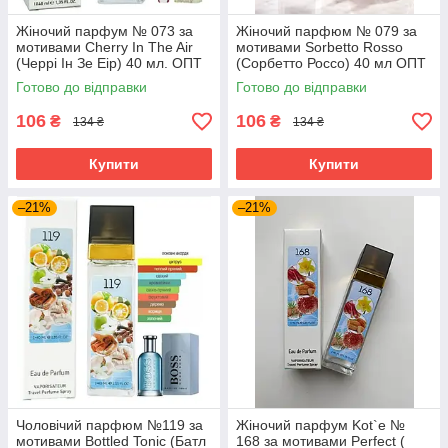
Жіночий парфум № 073 за
Жіночий парфюм № 079 за
мотивами Cherry In The Air
мотивами Sorbetto Rosso
(Черрі Ін Зе Еір) 40 мл. ОПТ
(Сорбетто Россо) 40 мл ОПТ
Готово до відправки
Готово до відправки
106
106
₴
₴
134 ₴
134 ₴
Купити
Купити
–21%
–21%
Чоловічий парфюм №119 за
Жіночий парфум Kot`e №
мотивами Bottled Tonic (Батл
168 за мотивами Perfect (