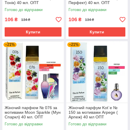
Тонік) 40 мл. ОПТ
Перфект) 40 мл. ОПТ
Готово до відправки
Готово до відправки
106
106
₴
₴
134 ₴
134 ₴
Купити
Купити
–21%
–21%
Жіночий парфюм № 076 за
Жіночий парфум Kot`e №
мотивами Moon Sparkle (Мун
150 за мотивами Arpege (
Спаркл) 40 мл. ОПТ
Арпеж) 40 мл ОПТ
Готово до відправки
Готово до відправки