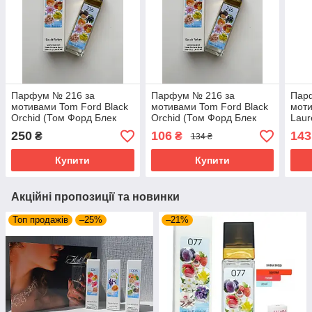
Парфум № 216 за
Парфум № 216 за
Пар
мотивами Tom Ford Black
мотивами Tom Ford Black
моти
Orchid (Том Форд Блек
Orchid (Том Форд Блек
Laur
Орхід) 40 мл
Орхід) 40 мл ОПТ
Сен 
250
106
143
₴
₴
134 ₴
мл
Купити
Купити
Акційні пропозиції та новинки
Топ продажів
–25%
–21%