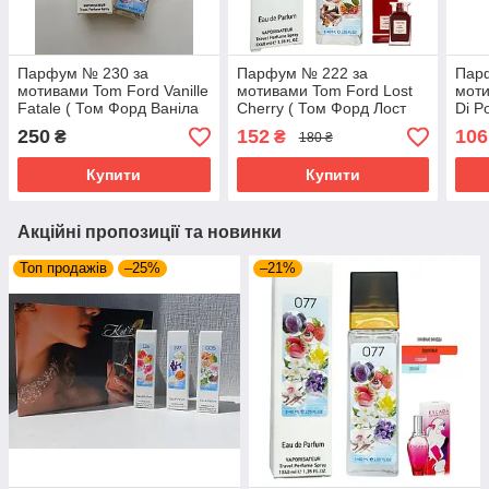
Парфум № 230 за
Парфум № 222 за
Пар
мотивами Tom Ford Vanille
мотивами Tom Ford Lost
моти
Fatale ( Том Форд Ваніла
Cherry ( Том Форд Лост
Di P
Фатал) 40 мл
Черрі ) 40 мл ОПТ
Соле
250
152
106
₴
₴
180 ₴
ОПТ
Купити
Купити
Акційні пропозиції та новинки
Топ продажів
–25%
–21%