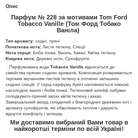
Опис
Парфум № 228 за мотивами Tom Ford
Tobacco Vanille (Том Форд Тобако
Ваніла)
Тип аромату:
східні, пряні
Початкова нота:
Листя тютюну, Спеції
Нота серця:
Боби тонка, Ваніль, Какао, Квітка тютюну
Кінцева нота:
Деревні ноти, Сухофрукти
Парфумована вода
Tobacco Vanille
відноситься до
сімейства пряних східних ароматів. Композиція розкривається
терпким звучанням листків тютюну в оточенні запашних
східних спецій. У серці парфуму букет наповнюється ніжною
насолодою ванілі і бобів тонка. Тютюновий шлейф набуває
солодкувато-пряний запах квітів тютюну і какао.
Завершальний акорд складений з благородних деревних нот і
аромату сухофруктів, які обволікають теплом і дарують
відчуття комфорту і затишку.
Ми доставимо вибраний Вами товар в
найкоротші терміни по всій Україні!