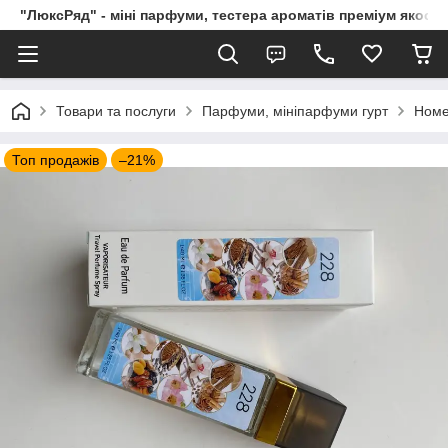
"ЛюксРяд" - міні парфуми, тестера ароматів преміум якості
Товари та послуги
Парфуми, мініпарфуми гурт
Номе
Топ продажів
–21%