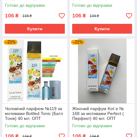
Готово до відправки
Готово до відправки
106
106
₴
₴
134 ₴
134 ₴
Купити
Купити
–21%
–21%
Чоловічий парфюм №119 за
Жіночий парфум Kot`e №
мотивами Bottled Tonic (Батл
168 за мотивами Perfect (
Тонік) 40 мл. ОПТ
Перфект) 40 мл. ОПТ
Готово до відправки
Готово до відправки
106
106
₴
₴
134 ₴
134 ₴