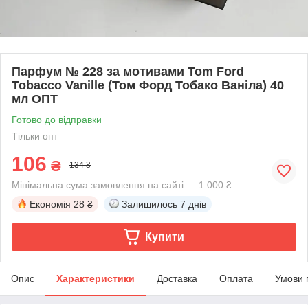
Парфум № 228 за мотивами Tom Ford
Tobacco Vanille (Том Форд Тобако Ваніла) 40
мл ОПТ
Готово до відправки
Тільки опт
106
₴
134 ₴
Мінімальна сума замовлення на сайті — 1 000 ₴
Економія
28 ₴
Залишилось
7 днів
Купити
Опис
Характеристики
Доставка
Оплата
Умови 