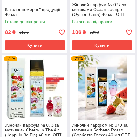
Жіночий парфум № 077 за
Каталог номерної продукції
мотивами Ocean Lounge
40 мл
(Оушен Ланж) 40 мл. ОПТ
Готово до відправки
Готово до відправки
82
106
₴
₴
110 ₴
134 ₴
Купити
Купити
–21%
–21%
Жіночий парфум № 073 за
Жіночий парфюм № 079 за
мотивами Cherry In The Air
мотивами Sorbetto Rosso
(Черрі Ін Зе Еір) 40 мл. ОПТ
(Сорбетто Россо) 40 мл ОПТ