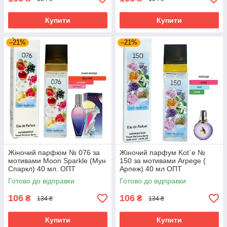
Купити
Купити
–21%
–21%
Жіночий парфюм № 076 за
Жіночий парфум Kot`e №
мотивами Moon Sparkle (Мун
150 за мотивами Arpege (
Спаркл) 40 мл. ОПТ
Арпеж) 40 мл ОПТ
Готово до відправки
Готово до відправки
106
106
₴
₴
134 ₴
134 ₴
Купити
Купити