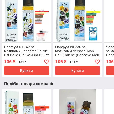
Парфум № 147 за
Парфум № 236 за
Чол
мотивами Lancome La Vie
мотивами Versace Man
за м
Est Belle (Ланком Ла Ві Ест
Eau Fraiche (Версаче Мен
Raba
Бель) 40 мл ОПТ
Еу Фреш) 40 мл ОПТ
Раба
106
106
106
₴
₴
134 ₴
134 ₴
ОПТ
Купити
Купити
Подібні товари компанії