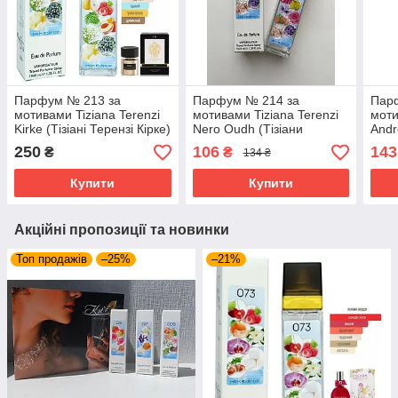
Парфум № 213 за
Парфум № 214 за
Пар
мотивами Tiziana Terenzi
мотивами Tiziana Terenzi
моти
Kirke (Тізіані Терензі Кірке)
Nero Oudh (Тізіани
Andr
40 мл
Терензі Нейро Ауд) 40 мл
Тере
250
106
143
₴
₴
134 ₴
ОПТ
Купити
Купити
Акційні пропозиції та новинки
Топ продажів
–25%
–21%