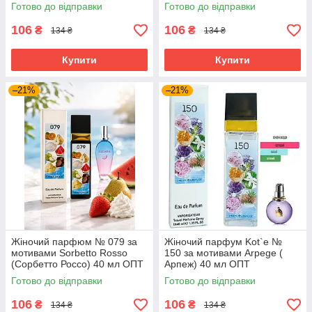
Готово до відправки
Готово до відправки
106
106
₴
₴
134 ₴
134 ₴
Купити
Купити
–21%
–21%
Жіночий парфюм № 079 за
Жіночий парфум Kot`e №
мотивами Sorbetto Rosso
150 за мотивами Arpege (
(Сорбетто Россо) 40 мл ОПТ
Арпеж) 40 мл ОПТ
Готово до відправки
Готово до відправки
106
106
₴
₴
134 ₴
134 ₴