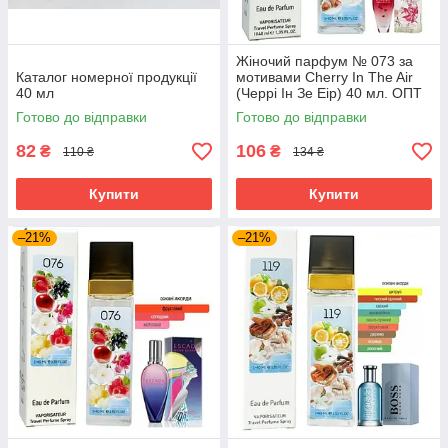
Жіночий парфум № 073 за
Каталог номерної продукції
мотивами Cherry In The Air
40 мл
(Черрі Ін Зе Еір) 40 мл. ОПТ
Готово до відправки
Готово до відправки
82
106
₴
₴
110 ₴
134 ₴
Купити
Купити
–21%
–21%