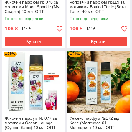
Жіночий парфюм № 076 за
Чоловічий парфюм №119 за
мотивами Moon Sparkle (Мун
мотивами Bottled Tonic (Батл
Спаркл) 40 мл. ОПТ
Тонік) 40 мл. ОПТ
Готово до відправки
Готово до відправки
106
106
₴
₴
134 ₴
134 ₴
Купити
Купити
–21%
–21%
Жіночий парфум № 077 за
Унісекс парфум №172 від
мотивами Ocean Lounge
Kot'e (Молекула 01 +
(Оушен Ланж) 40 мл. ОПТ
Мандарин) 40 мл. ОПТ