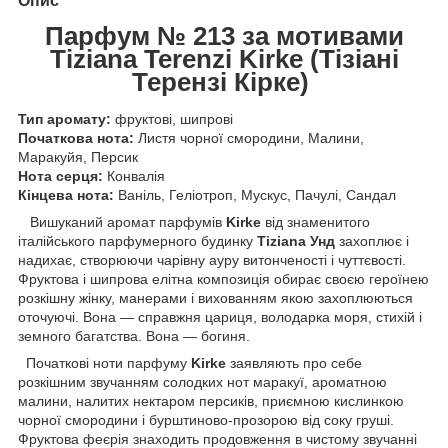
Опис
Парфум № 213 за мотивами
Tiziana Terenzi Kirke (Тізіані
Терензі Кірке)
Тип аромату:
фруктові, шипрові
Початкова нота:
Листя чорної смородини, Малини,
Маракуйя, Персик
Нота серця:
Конвалія
Кінцева нота:
Ваніль, Геліотроп, Мускус, Пачулі, Сандал
Вишуканий аромат парфумів
Kirke
від знаменитого
італійського парфумерного будинку
Tiziana Унд
захоплює і
надихає, створюючи чарівну ауру витонченості і чуттєвості.
Фруктова і шипрова елітна композиція обирає своєю героїнею
розкішну жінку, манерами і вихованням якою захоплюються
оточуючі. Вона — справжня цариця, володарка моря, стихій і
земного багатства. Вона — богиня.
Початкові ноти парфуму
Kirke
заявляють про себе
розкішним звучанням солодких нот маракуї, ароматною
малини, налитих нектаром персиків, приємною кислинкою
чорної смородини і бурштиново-прозорою від соку груші.
Фруктова феєрія знаходить продовження в чистому звучанні