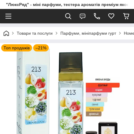
"ЛюксРяд" - міні парфуми, тестера ароматів преміум якості
Товари та послуги
Парфуми, мініпарфуми гурт
Номе
Топ продажів
–21%