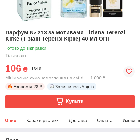
Парфум № 213 за мотивами Tiziana Terenzi
Kirke (Тізіані Терензі Кірке) 40 мл ОПТ
Готово до відправки
Тільки опт
106
₴
134 ₴
Мінімальна сума замовлення на сайті — 1 000 ₴
Економія
28 ₴
Залишилось
5 днів
Купити
Опис
Характеристики
Доставка
Оплата
Умови п