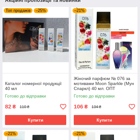
Акційні пропозиції та новинки
Топ продажів
–25%
–21%
Жіночий парфюм № 076 за
Каталог номерної продукції
мотивами Moon Sparkle (Мун
40 мл
Спаркл) 40 мл. ОПТ
Готово до відправки
Готово до відправки
82
106
₴
₴
110 ₴
134 ₴
Купити
Купити
–21%
–21%