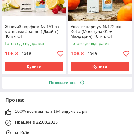
Жіночий парфюм № 151 за
Унісекс парфум №172 від
мотивами Jeanne ( Джейн )
Kot'e (Молекула 01 +
40 мл ОПТ
Мандарин) 40 мл. ОПТ
Готово до відправки
Готово до відправки
106
106
₴
₴
134 ₴
134 ₴
Купити
Купити
Показати ще
Про нас
100% позитивних з 164 відгуків за рік
Працює з 22.08.2013
м. Київ