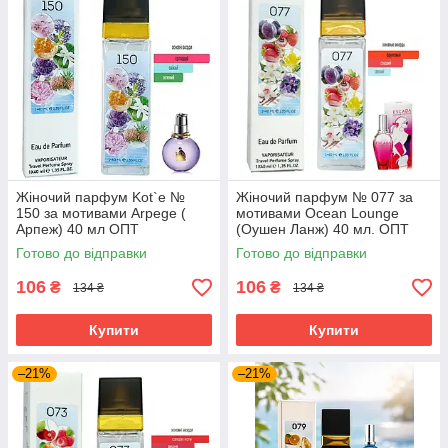
Жіночий парфум Kot`e №
Жіночий парфум № 077 за
150 за мотивами Arpege (
мотивами Ocean Lounge
Арпеж) 40 мл ОПТ
(Оушен Ланж) 40 мл. ОПТ
Готово до відправки
Готово до відправки
106
106
₴
₴
134 ₴
134 ₴
Купити
Купити
–21%
–21%