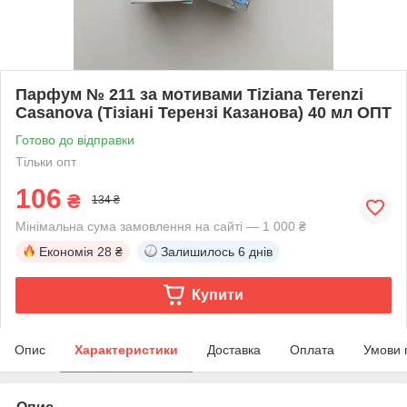
Парфум № 211 за мотивами Tiziana Terenzi
Casanova (Тізіані Терензі Казанова) 40 мл ОПТ
Готово до відправки
Тільки опт
106
₴
134 ₴
Мінімальна сума замовлення на сайті — 1 000 ₴
Економія
28 ₴
Залишилось
6 днів
Купити
Опис
Характеристики
Доставка
Оплата
Умови 