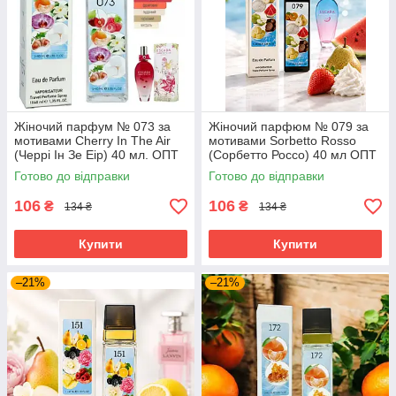
Жіночий парфум № 073 за
Жіночий парфюм № 079 за
мотивами Cherry In The Air
мотивами Sorbetto Rosso
(Черрі Ін Зе Еір) 40 мл. ОПТ
(Сорбетто Россо) 40 мл ОПТ
Готово до відправки
Готово до відправки
106
106
₴
₴
134 ₴
134 ₴
Купити
Купити
–21%
–21%