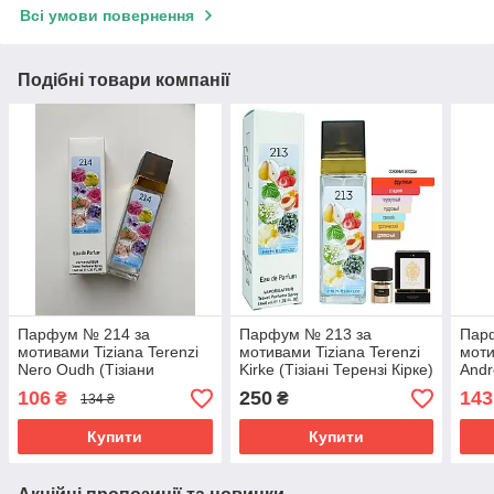
Всі умови повернення
Подібні товари компанії
Парфум № 214 за
Парфум № 213 за
Пар
мотивами Tiziana Terenzi
мотивами Tiziana Terenzi
моти
Nero Oudh (Тізіани
Kirke (Тізіані Терензі Кірке)
Andr
Терензі Нейро Ауд) 40 мл
40 мл
Тере
106
250
143
₴
₴
134 ₴
ОПТ
Купити
Купити