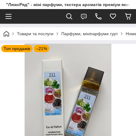
"ЛюксРяд" - міні парфуми, тестера ароматів преміум якості
Товари та послуги
Парфуми, мініпарфуми гурт
Номе
Топ продажів
–21%