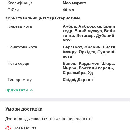
Класифікація
Мас маркет
Об`єм
40 мл
Користувальницькі характеристики
Кінцева нота
Амбра, Амброксан, Білий
кедр, Білий мускус, Боби
тонка, Ветивер, Дубовий
мох
Початкова нота
Бергамот, Жасмин, Листя
інжиру, Орхідея, Пудрові
ноти
Нота серця
Ваніль, Кардамон, Шкіра,
Мирра, Рожевий перець,
Сіра амбра, Уд
Тип аромату
Східні, Деревні
Приховати
Умови доставки
Доставка здійснюється тільки по передоплаті.
Нова Пошта