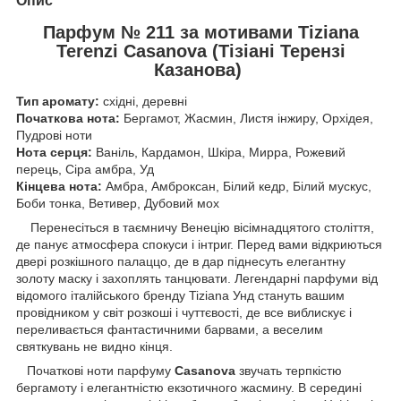
Опис
Парфум № 211 за мотивами Tiziana
Terenzi Casanova (Тізіані Терензі
Казанова)
Тип аромату:
східні, деревні
Початкова нота:
Бергамот, Жасмин, Листя інжиру, Орхідея,
Пудрові ноти
Нота серця:
Ваніль, Кардамон, Шкіра, Мирра, Рожевий
перець, Сіра амбра, Уд
Кінцева нота:
Амбра, Амброксан, Білий кедр, Білий мускус,
Боби тонка, Ветивер, Дубовий мох
Перенесіться в таємничу Венецію вісімнадцятого століття,
де панує атмосфера спокуси і інтриг. Перед вами відкриються
двері розкішного палаццо, де в дар піднесуть елегантну
золоту маску і захоплять танцювати. Легендарні парфуми від
відомого італійського бренду Tiziana Унд стануть вашим
провідником у світ розкоші і чуттєвості, де все виблискує і
переливається фантастичними барвами, а веселим
святкувань не видно кінця.
Початкові ноти парфуму
Casanova
звучать терпкістю
бергамоту і елегантністю екзотичного жасмину. В середині