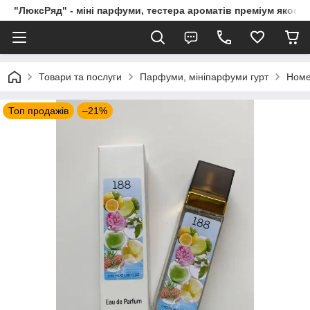
"ЛюксРяд" - міні парфуми, тестера ароматів преміум якості
Товари та послуги
Парфуми, мініпарфуми гурт
Номе
Топ продажів
–21%