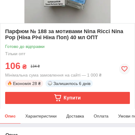
Парфюм № 188 за мотивами Nina Ricci Nina
Pop (Ніна Річі Ніна Поп) 40 мл ОПТ
Готово до відправки
Тільки опт
106
₴
134 ₴
Мінімальна сума замовлення на сайті — 1 000 ₴
Економія
28 ₴
Залишилось
6 днів
Купити
Опис
Характеристики
Доставка
Оплата
Умови п