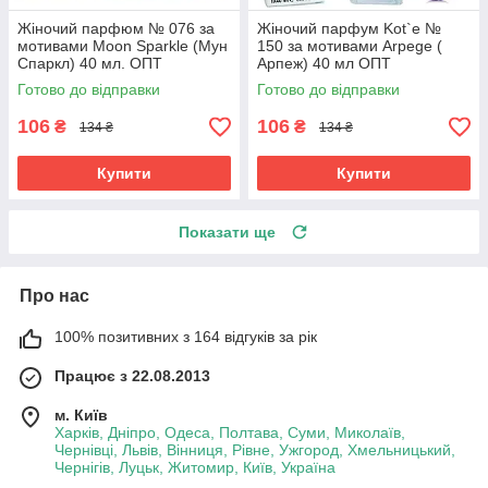
Жіночий парфюм № 076 за
Жіночий парфум Kot`e №
мотивами Moon Sparkle (Мун
150 за мотивами Arpege (
Спаркл) 40 мл. ОПТ
Арпеж) 40 мл ОПТ
Готово до відправки
Готово до відправки
106
106
₴
₴
134 ₴
134 ₴
Купити
Купити
Показати ще
Про нас
100% позитивних з 164 відгуків за рік
Працює з 22.08.2013
м. Київ
Харків, Дніпро, Одеса, Полтава, Суми, Миколаїв,
Чернівці, Львів, Вінниця, Рівне, Ужгород, Хмельницький,
Чернігів, Луцьк, Житомир, Київ, Україна