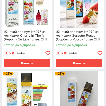
Жіночий парфум № 073 за
Жіночий парфюм № 079 за
мотивами Cherry In The Air
мотивами Sorbetto Rosso
(Черрі Ін Зе Еір) 40 мл. ОПТ
(Сорбетто Россо) 40 мл ОПТ
Готово до відправки
Готово до відправки
106
106
₴
₴
134 ₴
134 ₴
Купити
Купити
–21%
–21%