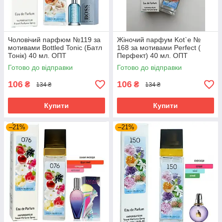
Чоловічий парфюм №119 за
Жіночий парфум Kot`e №
мотивами Bottled Tonic (Батл
168 за мотивами Perfect (
Тонік) 40 мл. ОПТ
Перфект) 40 мл. ОПТ
Готово до відправки
Готово до відправки
106
106
₴
₴
134 ₴
134 ₴
Купити
Купити
–21%
–21%