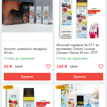
Жіночий парфум № 077 за
Каталог номерної продукції
мотивами Ocean Lounge
40 мл
(Оушен Ланж) 40 мл. ОПТ
Готово до відправки
Готово до відправки
82
106
₴
₴
110 ₴
134 ₴
Купити
Купити
–21%
–21%