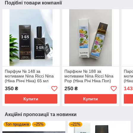
Подібні товари компанії
Парфум № 148 за
Парфюм № 188 за
Пар
мотивами Nina Ricci Nina
мотивами Nina Ricci Nina
моти
(Ніна Річчі Ніна) 65 мл
Pop (Ніна Річі Ніна Поп)
(Нін
40 мл
350
250
143
₴
₴
Купити
Купити
Акційні пропозиції та новинки
Топ продажів
–25%
–21%