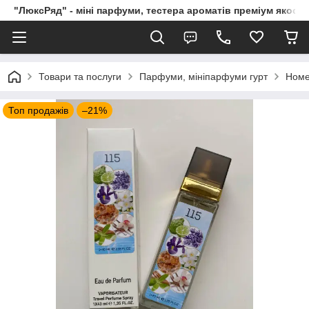
"ЛюксРяд" - міні парфуми, тестера ароматів преміум якості
Товари та послуги
Парфуми, мініпарфуми гурт
Номе
Топ продажів
–21%