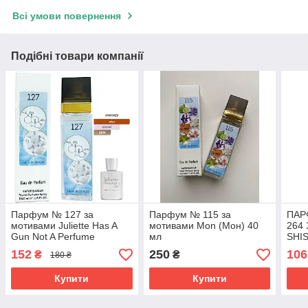
Всі умови повернення
Подібні товари компанії
Парфум № 127 за
Парфум № 115 за
ПАР
мотивами Juliette Has A
мотивами Mon (Мон) 40
264
Gun Not A Perfume
мл
SHIS
(Джульетта Хез Е Ган Нот
ШИС
152
250
106
₴
₴
180 ₴
Е Парфюм) 40 мл. ОПТ
ОПТ
Купити
Купити