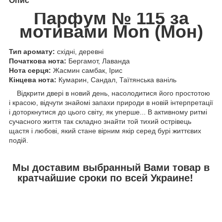
Опис
Парфум № 115 за
мотивами Mon (Мон)
Тип аромату:
східні, деревні
Початкова нота:
Бергамот, Лаванда
Нота серця:
Жасмин самбак, Ірис
Кінцева нота:
Кумарин, Сандал, Таїтянська ваніль
Відкрити двері в новий день, насолодитися його простотою
і красою, відчути знайомі запахи природи в новій інтерпретації
і доторкнутися до цього світу, як уперше... В активному ритмі
сучасного життя так складно знайти той тихий острівець
щастя і любові, який стане вірним якір серед бурі життєвих
подій.
Мы доставим выбранный Вами товар в
кратчайшие сроки по всей Украине!