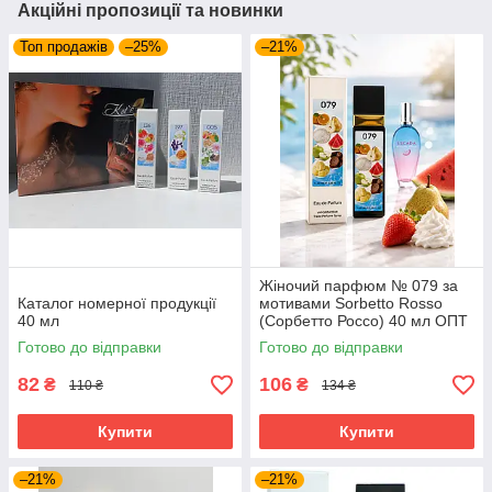
Акційні пропозиції та новинки
Топ продажів
–25%
–21%
Жіночий парфюм № 079 за
Каталог номерної продукції
мотивами Sorbetto Rosso
40 мл
(Сорбетто Россо) 40 мл ОПТ
Готово до відправки
Готово до відправки
82
106
₴
₴
110 ₴
134 ₴
Купити
Купити
–21%
–21%