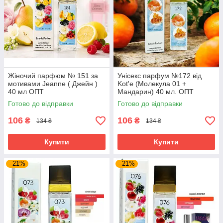
Жіночий парфюм № 151 за
Унісекс парфум №172 від
мотивами Jeanne ( Джейн )
Kot'e (Молекула 01 +
40 мл ОПТ
Мандарин) 40 мл. ОПТ
Готово до відправки
Готово до відправки
106
106
₴
₴
134 ₴
134 ₴
Купити
Купити
–21%
–21%