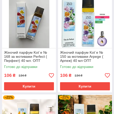
Жіночий парфум Kot`e №
Жіночий парфум Kot`e №
168 за мотивами Perfect (
150 за мотивами Arpege (
Перфект) 40 мл. ОПТ
Арпеж) 40 мл ОПТ
Готово до відправки
Готово до відправки
106
106
₴
₴
134 ₴
134 ₴
Купити
Купити
–21%
–21%