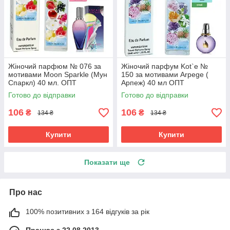
Жіночий парфюм № 076 за
Жіночий парфум Kot`e №
мотивами Moon Sparkle (Мун
150 за мотивами Arpege (
Спаркл) 40 мл. ОПТ
Арпеж) 40 мл ОПТ
Готово до відправки
Готово до відправки
106
106
₴
₴
134 ₴
134 ₴
Купити
Купити
Показати ще
Про нас
100% позитивних з 164 відгуків за рік