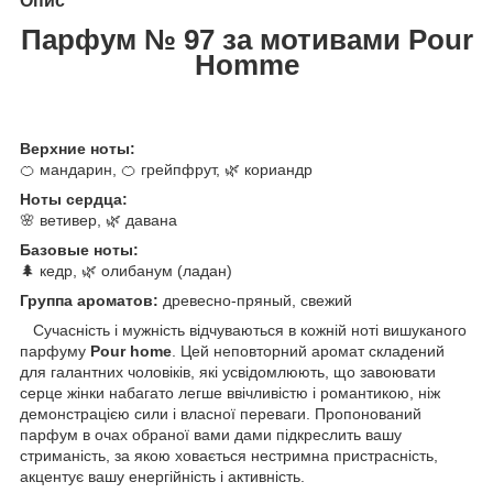
Опис
Парфум № 97 за мотивами Pour
Homme
Верхние ноты:
🍊 мандарин, 🍊 грейпфрут, 🌿 кориандр
Ноты сердца:
🌸 ветивер, 🌿 давана
Базовые ноты:
🌲 кедр, 🌿 олибанум (ладан)
Группа ароматов:
древесно-пряный, свежий
Сучасність і мужність відчуваються в кожній ноті вишуканого
парфуму
Pour home
. Цей неповторний аромат складений
для галантних чоловіків, які усвідомлюють, що завоювати
серце жінки набагато легше ввічливістю і романтикою, ніж
демонстрацією сили і власної переваги. Пропонований
парфум в очах обраної вами дами підкреслить вашу
стриманість, за якою ховається нестримна пристрасність,
акцентує вашу енергійність і активність.