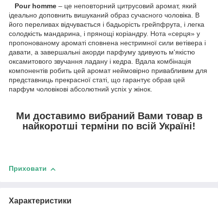
Pour homme
– це неповторний цитрусовий аромат, який
ідеально доповнить вишуканий образ сучасного чоловіка. В
його переливах відчувається і бадьорість грейпфрута, і легка
солодкість мандарина, і прянощі коріандру. Нота «серця» у
пропонованому ароматі сповнена нестримної сили ветівера і
давати, а завершальні акорди парфуму здивують м'якістю
оксамитового звучання ладану і кедра. Вдала комбінація
компонентів робить цей аромат неймовірно привабливим для
представниць прекрасної статі, що гарантує обрав цей
парфум чоловікові абсолютний успіх у жінок.
Ми доставимо вибраний Вами товар в
найкоротші терміни по всій Україні!
Приховати
Характеристики