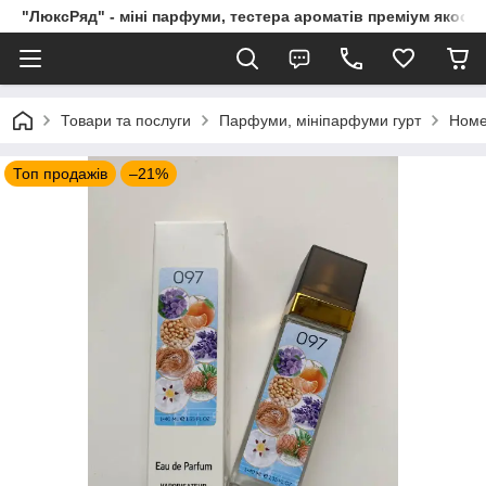
"ЛюксРяд" - міні парфуми, тестера ароматів преміум якості
Товари та послуги
Парфуми, мініпарфуми гурт
Номе
Топ продажів
–21%