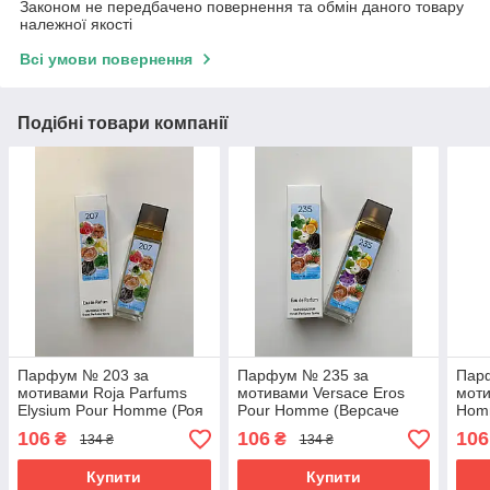
Законом не передбачено повернення та обмін даного товару
належної якості
Всі умови повернення
Подібні товари компанії
Парфум № 203 за
Парфум № 235 за
Пар
мотивами Roja Parfums
мотивами Versace Eros
моти
Elysium Pour Homme (Роя
Pour Homme (Версаче
Hom
Елісіум пур хом) 40 мл
Ерос Пур Хом) 40 мл ОПТ
Хом
106
106
106
₴
₴
134 ₴
134 ₴
ОПТ
Купити
Купити