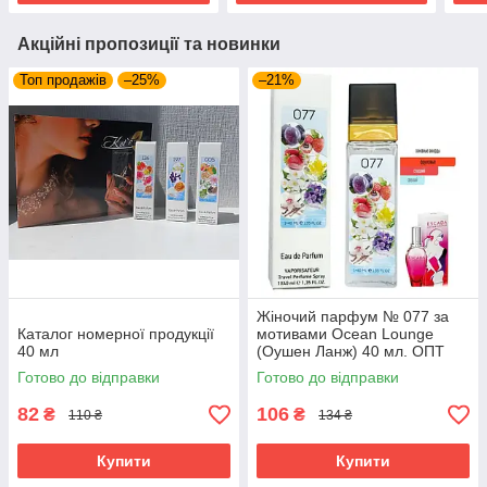
Акційні пропозиції та новинки
Топ продажів
–25%
–21%
Жіночий парфум № 077 за
Каталог номерної продукції
мотивами Ocean Lounge
40 мл
(Оушен Ланж) 40 мл. ОПТ
Готово до відправки
Готово до відправки
82
106
₴
₴
110 ₴
134 ₴
Купити
Купити