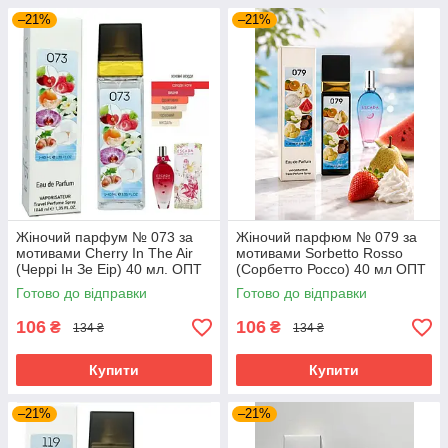
–21%
–21%
Жіночий парфум № 073 за
Жіночий парфюм № 079 за
мотивами Cherry In The Air
мотивами Sorbetto Rosso
(Черрі Ін Зе Еір) 40 мл. ОПТ
(Сорбетто Россо) 40 мл ОПТ
Готово до відправки
Готово до відправки
106
106
₴
₴
134 ₴
134 ₴
Купити
Купити
–21%
–21%