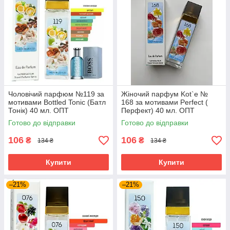
Чоловічий парфюм №119 за
Жіночий парфум Kot`e №
мотивами Bottled Tonic (Батл
168 за мотивами Perfect (
Тонік) 40 мл. ОПТ
Перфект) 40 мл. ОПТ
Готово до відправки
Готово до відправки
106
106
₴
₴
134 ₴
134 ₴
Купити
Купити
–21%
–21%