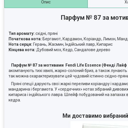
Опис
Х
Парфум № 87 за мотив
Тип аромату:
східні, пряні
Початкова нота:
Бергамот, Кардамон, Коріандр, Лимон, Ман
Нота серця:
Герань, Жасмин, Індійський лавр, Кипарис
Кінцева нота:
Дубовий мох, Кедр, Сандалове дерево
Парфум № 87 за мотивами Fendi Life Essence (Фенді Лайф
акомпанують тихі хвилі, жарко-солоний бриз, а також лунаю
так можна охарактеризувати цей чудовий істинно східно-пряни
Пряні спеції дарують свої жаркі переливи коріандру і кардам
мандарина і бергамота. У «сердечних» нотах зібраний дивовиж
кипариса і індійського лавра. Шлейф побудований на запахах 
кедра.
Ми доставимо вибраний В