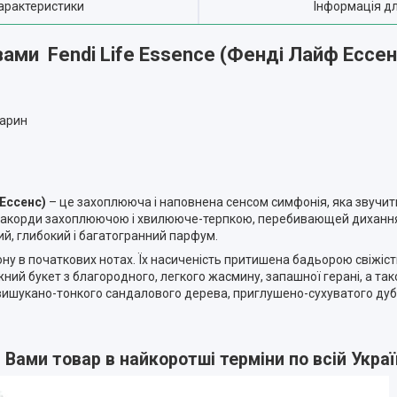
арактеристики
Інформація д
ами Fendi Life Essence (Фенді Лайф Ессе
дарин
 Ессенс)
– це захоплююча і наповнена сенсом симфонія, яка звучить
ть акорди захоплюючою і хвилююче-терпкою, перебивающей дихання
й, глибокий і багатогранний парфум.
ону в початкових нотах. Їх насиченість притишена бадьорою свіжіс
ний букет з благородного, легкого жасмину, запашної герані, а та
вишукано-тонкого сандалового дерева, приглушено-сухуватого дубо
ами товар в найкоротші терміни по всій Україн