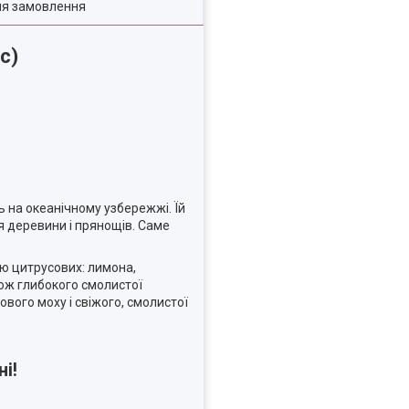
ля замовлення
нс)
 на океанічному узбережжі. Їй
 деревини і прянощів. Саме
тю цитрусових: лимона,
кож глибокого смолистої
вого моху і свіжого, смолистої
і!