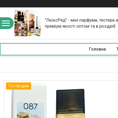
"ЛюксРяд" - міні парфуми, тестера 
преміум якості оптом та в роздріб
Головна
Топ продаж