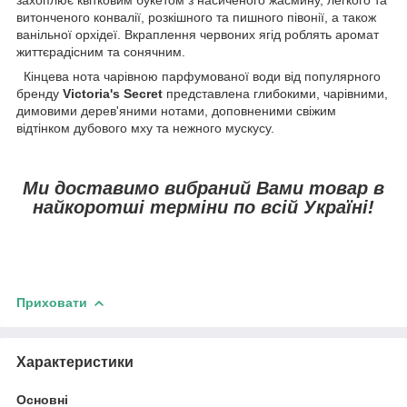
захоплює квітковим букетом з насиченого жасмину, легкого та
витонченого конвалії, розкішного та пишного півонії, а також
ванільної орхідеї. Вкраплення червоних ягід роблять аромат
життєрадісним та сонячним.
Кінцева нота чарівною парфумованої води від популярного
бренду
Victoria's Secret
представлена глибокими, чарівними,
димовими дерев'яними нотами, доповненими свіжим
відтінком дубового мху та нежного мускусу.
Ми доставимо вибраний Вами товар в
найкоротші терміни по всій Україні!
Приховати
Характеристики
Основні