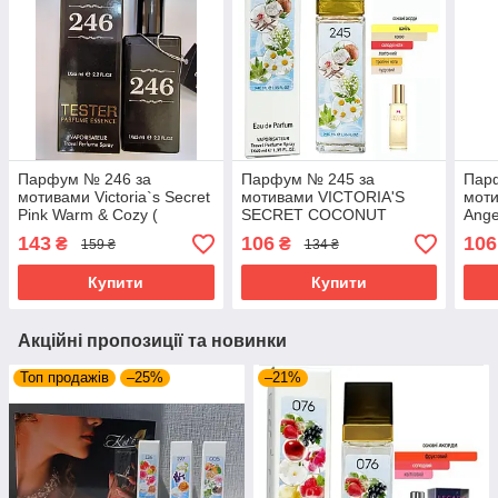
Парфум № 246 за
Парфум № 245 за
Пар
мотивами Victoria`s Secret
мотивами VICTORIA'S
моти
Pink Warm & Cozy (
SECRET COCONUT
Ange
Вікторія Сікрет Пінк Варм
PASSION (Вікторія Сікрет
Сікр
143
106
106
₴
₴
159 ₴
134 ₴
Козі) 65 мл ОПТ
Коконат Пешн) 40 мл.
ОПТ
ОПТ
Купити
Купити
Акційні пропозиції та новинки
Топ продажів
–25%
–21%