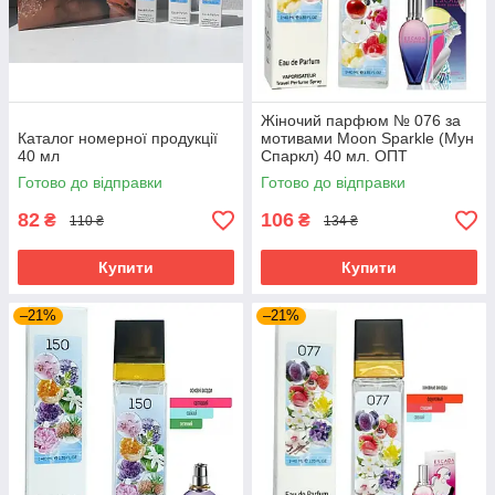
Жіночий парфюм № 076 за
Каталог номерної продукції
мотивами Moon Sparkle (Мун
40 мл
Спаркл) 40 мл. ОПТ
Готово до відправки
Готово до відправки
82
106
₴
₴
110 ₴
134 ₴
Купити
Купити
–21%
–21%