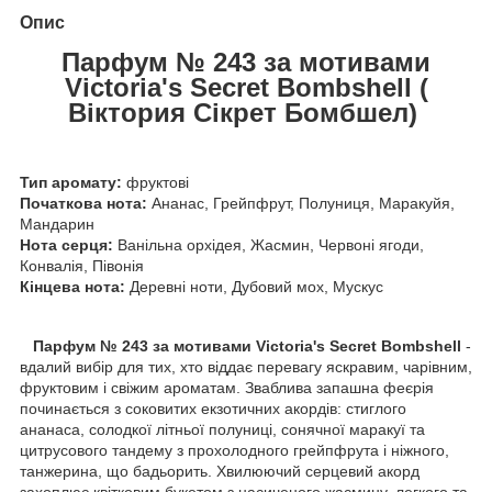
Опис
Парфум № 243 за мотивами
Victoria's Secret Bombshell (
Віктория Сікрет Бомбшел)
Тип аромату:
фруктові
Початкова нота:
Ананас, Грейпфрут, Полуниця, Маракуйя,
Мандарин
Нота серця:
Ванільна орхідея, Жасмин, Червоні ягоди,
Конвалія, Півонія
Кінцева нота:
Деревні ноти, Дубовий мох, Мускус
Парфум № 243 за мотивами Victoria's Secret Bombshell
-
вдалий вибір для тих, хто віддає перевагу яскравим, чарівним,
фруктовим і свіжим ароматам. Зваблива запашна феєрія
починається з соковитих екзотичних акордів: стиглого
ананаса, солодкої літньої полуниці, сонячної маракуї та
цитрусового тандему з прохолодного грейпфрута і ніжного,
танжерина, що бадьорить. Хвилюючий серцевий акорд