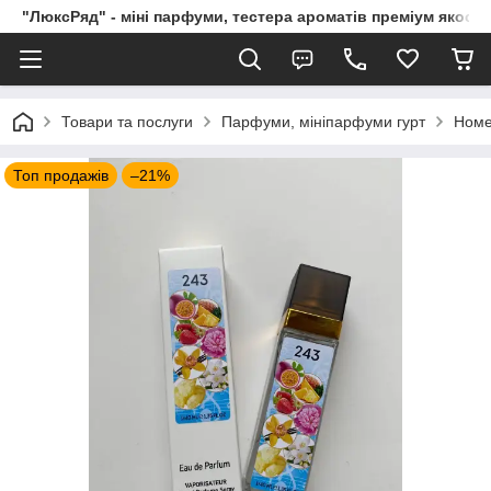
"ЛюксРяд" - міні парфуми, тестера ароматів преміум якості
Товари та послуги
Парфуми, мініпарфуми гурт
Номе
Топ продажів
–21%