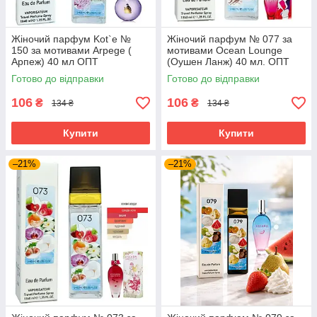
Жіночий парфум Kot`e №
Жіночий парфум № 077 за
150 за мотивами Arpege (
мотивами Ocean Lounge
Арпеж) 40 мл ОПТ
(Оушен Ланж) 40 мл. ОПТ
Готово до відправки
Готово до відправки
106
106
₴
₴
134 ₴
134 ₴
Купити
Купити
–21%
–21%