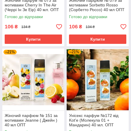
Жіночий парфум № 073 за
Жіночий парфюм № 079 за
мотивами Cherry In The Air
мотивами Sorbetto Rosso
(Черрі Ін Зе Еір) 40 мл. ОПТ
(Сорбетто Россо) 40 мл ОПТ
Готово до відправки
Готово до відправки
106
106
₴
₴
134 ₴
134 ₴
Купити
Купити
–21%
–21%
Жіночий парфюм № 151 за
Унісекс парфум №172 від
мотивами Jeanne ( Джейн )
Kot'e (Молекула 01 +
40 мл ОПТ
Мандарин) 40 мл. ОПТ