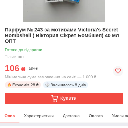
Парфум № 243 за мотивами Victoria's Secret
Bombshell ( Віктория Сікрет Бомбшел) 40 мл
ОПТ
Готово до відправки
Тільки опт
106
₴
134 ₴
Мінімальна сума замовлення на сайті — 1 000 ₴
Економія
28 ₴
Залишилось
8 днів
Купити
Опис
Характеристики
Доставка
Оплата
Умови п