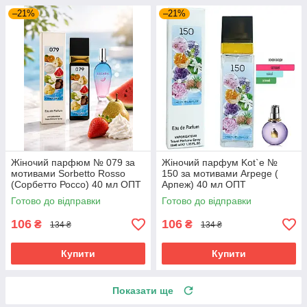
–21%
–21%
Жіночий парфюм № 079 за
Жіночий парфум Kot`e №
мотивами Sorbetto Rosso
150 за мотивами Arpege (
(Сорбетто Россо) 40 мл ОПТ
Арпеж) 40 мл ОПТ
Готово до відправки
Готово до відправки
106
106
₴
₴
134 ₴
134 ₴
Купити
Купити
Показати ще