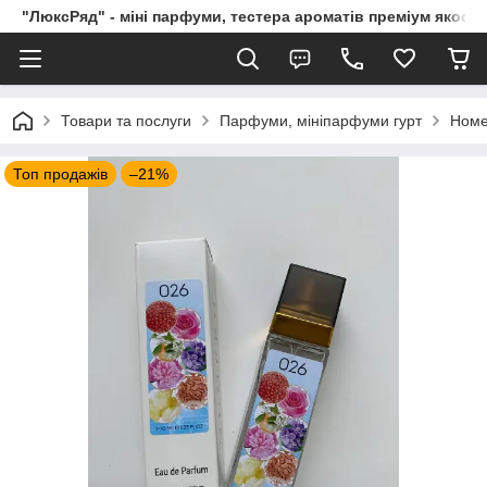
"ЛюксРяд" - міні парфуми, тестера ароматів преміум якості
Товари та послуги
Парфуми, мініпарфуми гурт
Номе
Топ продажів
–21%