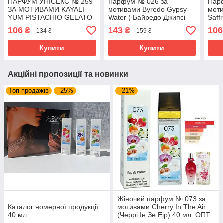
ПАРФУМ УНІСЕКС № 259
Парфум № 026 за
Пар
ЗА МОТИВАМИ KAYALI
мотивами Byredo Gypsy
моти
YUM PISTACHIO GELATO
Water ( Байредо Джипсі
Saff
| 33 ( КАЯЛІ ДЖАМ
Воте ) 65 МЛ
Шаф
106
143
106
₴
₴
134 ₴
159 ₴
ПІСТАЧІО ДЖЕЛАТО ) 40
МЛ ОПТ
Купити
Купити
Акційні пропозиції та новинки
Топ продажів
–25%
–21%
Жіночий парфум № 073 за
Каталог номерної продукції
мотивами Cherry In The Air
40 мл
(Черрі Ін Зе Еір) 40 мл. ОПТ