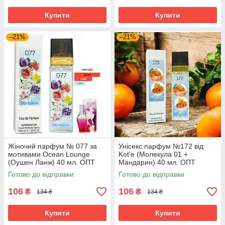
Купити
Купити
–21%
–21%
Жіночий парфум № 077 за
Унісекс парфум №172 від
мотивами Ocean Lounge
Kot'e (Молекула 01 +
(Оушен Ланж) 40 мл. ОПТ
Мандарин) 40 мл. ОПТ
Готово до відправки
Готово до відправки
106
106
₴
₴
134 ₴
134 ₴
Купити
Купити