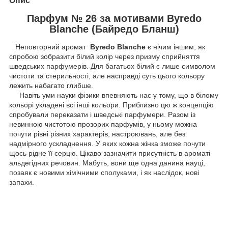
Опис
Парфум № 26 за мотивами Byredo
Blanche (Байредо Бланш)
Неповторний аромат
Byredo Blanche
є нічим іншим, як
спробою зобразити білий колір через призму сприйняття
шведських парфумерів. Для багатьох білий є лише символом
чистоти та стерильності, але насправді суть цього кольору
лежить набагато глибше.
Навіть уми науки фізики впевняють нас у тому, що в білому
кольорі укладені всі інші кольори. Приблизно цю ж концепцію
спробували переказати і шведські парфумери. Разом із
невинною чистотою прозорих парфумів, у ньому можна
почути рівні різних характерів, настроювань, але без
надмірного ускладнення. У яких кожна жінка зможе почути
щось рідне її серцю. Цікаво зазначити присутність в ароматі
альдегідних речовин. Мабуть, вони ще одна данина науці,
позаяк є новими хімічними сполуками, і як наслідок, нові
запахи.