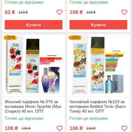
Готово до відправки
Готово до відправки
82
106
₴
₴
110 ₴
134 ₴
Купити
Купити
–21%
–21%
Жіночий парфюм № 076 за
Чоловічий парфюм №119 за
мотивами Moon Sparkle (Мун
мотивами Bottled Tonic (Батл
Спаркл) 40 мл. ОПТ
Тонік) 40 мл. ОПТ
Готово до відправки
Готово до відправки
106
106
₴
₴
134 ₴
134 ₴