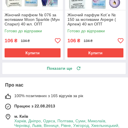
Жіночий парфюм № 076 за
Жіночий парфум Kot`e №
мотивами Moon Sparkle (Мун
150 за мотивами Arpege (
Спаркл) 40 мл. ОПТ
Арпеж) 40 мл ОПТ
Готово до відправки
Готово до відправки
106
106
₴
₴
134 ₴
134 ₴
Купити
Купити
Показати ще
Про нас
100% позитивних з 165 відгуків за рік
Працює з 22.08.2013
м. Київ
Харків, Дніпро, Одеса, Полтава, Суми, Миколаїв,
Чернівці, Львів, Вінниця, Рівне, Ужгород, Хмельницький,