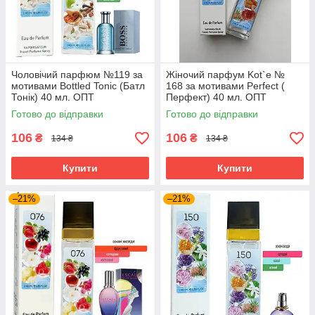
Чоловічий парфюм №119 за
Жіночий парфум Kot`e №
мотивами Bottled Tonic (Батл
168 за мотивами Perfect (
Тонік) 40 мл. ОПТ
Перфект) 40 мл. ОПТ
Готово до відправки
Готово до відправки
106
106
₴
₴
134 ₴
134 ₴
Купити
Купити
–21%
–21%