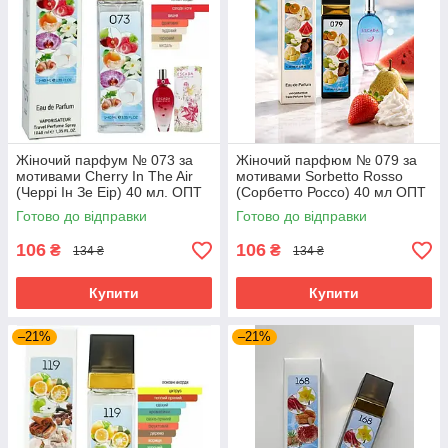
Жіночий парфум № 073 за
Жіночий парфюм № 079 за
мотивами Cherry In The Air
мотивами Sorbetto Rosso
(Черрі Ін Зе Еір) 40 мл. ОПТ
(Сорбетто Россо) 40 мл ОПТ
Готово до відправки
Готово до відправки
106
106
₴
₴
134 ₴
134 ₴
Купити
Купити
–21%
–21%