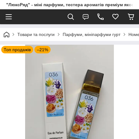
"ЛюксРяд" - міні парфуми, тестера ароматів преміум якості
Товари та послуги
Парфуми, мініпарфуми гурт
Номе
Топ продажів
–21%