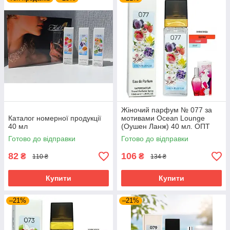
Жіночий парфум № 077 за
Каталог номерної продукції
мотивами Ocean Lounge
40 мл
(Оушен Ланж) 40 мл. ОПТ
Готово до відправки
Готово до відправки
82
106
₴
₴
110 ₴
134 ₴
Купити
Купити
–21%
–21%