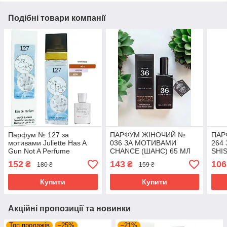
Подібні товари компанії
Парфум № 127 за
ПАРФУМ ЖІНОЧИЙ №
ПАР
мотивами Juliette Has A
036 ЗА МОТИВАМИ
264
Gun Not A Perfume
CHANCE (ШАНС) 65 МЛ
SHIS
(Джульетта Хез Е Ган Нот
ОПТ
ШИС
152
143
106
₴
₴
180 ₴
159 ₴
Е Парфюм) 40 мл. ОПТ
ОПТ
Купити
Купити
Акційні пропозиції та новинки
Топ продажів
–25%
–21%