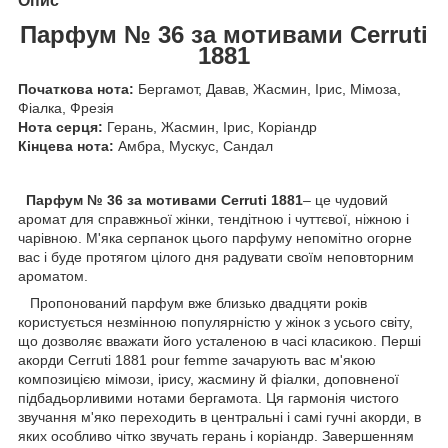
Опис
Парфум № 36 за мотивами Cerruti
1881
Початкова нота:
Бергамот, Давав, Жасмин, Ірис, Мімоза,
Фіалка, Фрезія
Нота серця:
Герань, Жасмин, Ірис, Коріандр
Кінцева нота:
Амбра, Мускус, Сандал
Парфум № 36 за мотивами Cerruti 1881
– це чудовий
аромат для справжньої жінки, тендітною і чуттєвої, ніжною і
чарівною. М'яка серпанок цього парфуму непомітно огорне
вас і буде протягом цілого дня радувати своїм неповторним
ароматом.
Пропонований парфум вже близько двадцяти років
користується незмінною популярністю у жінок з усього світу,
що дозволяє вважати його усталеною в часі класикою. Перші
акорди Cerruti 1881 pour femme зачарують вас м'якою
композицією мімози, ірису, жасмину й фіалки, доповненої
підбадьорливими нотами бергамота. Ця гармонія чистого
звучання м'яко переходить в центральні і самі гучні акорди, в
яких особливо чітко звучать герань і коріандр. Завершенням